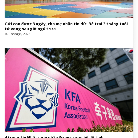
Gửi con được 3 ngày, cha mẹ nhận tin dữ: Bé trai 3 tháng tuổi
tử vong sau giờ ngủ trưa
10 Tháng 8, 2026
4 trọng tài Nhật nghi nhận &amp;apos;hối lộ tình