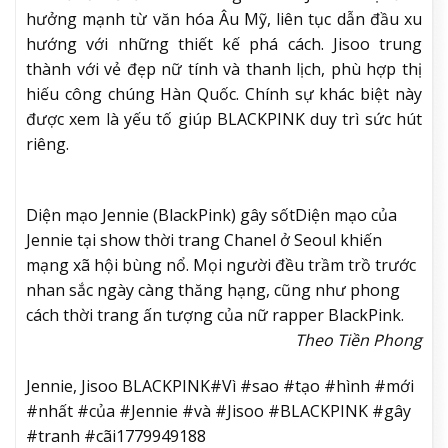
hưởng mạnh từ văn hóa Âu Mỹ, liên tục dẫn đầu xu
hướng với những thiết kế phá cách. Jisoo trung
thành với vẻ đẹp nữ tính và thanh lịch, phù hợp thị
hiếu công chúng Hàn Quốc. Chính sự khác biệt này
được xem là yếu tố giúp BLACKPINK duy trì sức hút
riêng.
Diện mạo Jennie (BlackPink) gây sốt
Diện mạo của
Jennie tại show thời trang Chanel ở Seoul khiến
mạng xã hội bùng nổ. Mọi người đều trầm trồ trước
nhan sắc ngày càng thăng hạng, cũng như phong
cách thời trang ấn tượng của nữ rapper BlackPink.
Theo Tiền Phong
Jennie, Jisoo BLACKPINK#Vì #sao #tạo #hình #mới
#nhất #của #Jennie #và #Jisoo #BLACKPINK #gây
#tranh #cãi1779949188