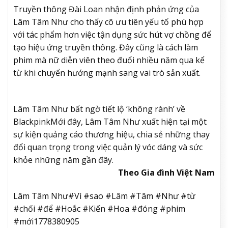
Truyền thông Đài Loan nhận định phản ứng của
Lâm Tâm Như cho thấy cô ưu tiên yếu tố phù hợp
với tác phẩm hơn việc tận dụng sức hút vợ chồng để
tạo hiệu ứng truyền thông. Đây cũng là cách làm
phim mà nữ diễn viên theo đuổi nhiều năm qua kể
từ khi chuyển hướng mạnh sang vai trò sản xuất.
Lâm Tâm Như bất ngờ tiết lộ ‘không rành’ về
Blackpink
Mới đây, Lâm Tâm Như xuất hiện tại một
sự kiện quảng cáo thương hiệu, chia sẻ những thay
đổi quan trọng trong việc quản lý vóc dáng và sức
khỏe những năm gần đây.
Theo Gia đình Việt Nam
Lâm Tâm Như#Vì #sao #Lâm #Tâm #Như #từ
#chối #để #Hoắc #Kiến #Hoa #đóng #phim
#mới1778380905