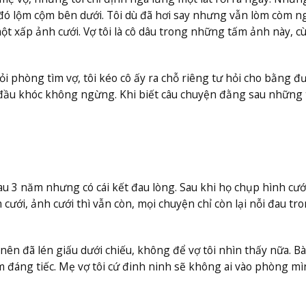
ì đó lộm cộm bên dưới. Tôi dù đã hơi say nhưng vẫn lòm còm n
một xấp ảnh cưới. Vợ tôi là cô dâu trong những tấm ảnh này, c
hỏi phòng tìm vợ, tôi kéo cô ấy ra chỗ riêng tư hỏi cho bằng đư
t đầu khóc không ngừng. Khi biết câu chuyện đằng sau những
au 3 năm nhưng có cái kết đau lòng. Sau khi họ chụp hình cưới
cưới, ảnh cưới thì vẫn còn, mọi chuyện chỉ còn lại nỗi đau tr
ên đã lén giấu dưới chiếu, không để vợ tôi nhìn thấy nữa. Bà
m đáng tiếc. Mẹ vợ tôi cứ đinh ninh sẽ không ai vào phòng m