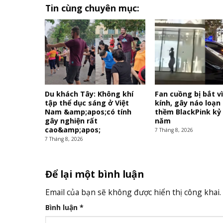
Tin cùng chuyên mục:
Du khách Tây: Không khí
Fan cuồng bị bắt v
tập thể dục sáng ở Việt
kính, gây náo loạn
Nam &amp;apos;có tính
thềm BlackPink kỷ
gây nghiện rất
năm
cao&amp;apos;
7 Tháng 8, 2026
7 Tháng 8, 2026
Để lại một bình luận
Email của bạn sẽ không được hiển thị công khai.
Bình luận
*