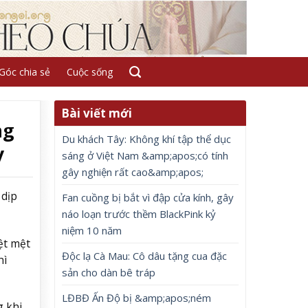
Góc chia sẻ
Cuộc sống
Bài viết mới
ng
Du khách Tây: Không khí tập thể dục
y
sáng ở Việt Nam &amp;apos;có tính
gây nghiện rất cao&amp;apos;
 dịp
Fan cuồng bị bắt vì đập cửa kính, gây
náo loạn trước thềm BlackPink kỷ
niệm 10 năm
ệt mệt
Độc lạ Cà Mau: Cô dâu tặng cua đặc
hì
sản cho dàn bê tráp
LĐBĐ Ấn Độ bị &amp;apos;ném
g khi