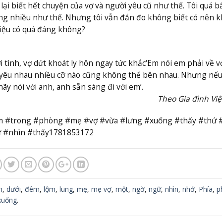
lại biết hết chuyện của vợ và người yêu cũ như thế. Tôi quá b
ng nhiều như thế. Nhưng tôi vẫn đắn đo không biết có nên 
iệu có quá đáng không?
 tình, vợ dứt khoát ly hôn ngay tức khắc
‘Em nói em phải về v
h yêu nhau nhiều cỡ nào cũng không thể bên nhau. Nhưng nếu
ãy nói với anh, anh sẵn sàng đi với em’.
Theo Gia đình Vi
m #trong #phòng #mẹ #vợ #vừa #lưng #xuống #thấy #thứ 
ứ #nhìn #thấy1781853172
m
,
dưới
,
đêm
,
lộm
,
lung
,
mẹ
,
mẹ vợ
,
một
,
ngờ
,
ngữ
,
nhìn
,
nhớ
,
Phía
,
p
xuống
.