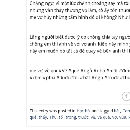
Chẳng ngờ, vì một lúc chếnh choáng say mà tôi 
nhưng vẫn thấy thương vợ lắm, cô ấy tổn thươ
mẹ vợ hủy những tấm hình đó đi không? Như l
Lặng người biết được lý do chồng chia tay người
chồng em thì anh về với vợ anh. Kiếp này mìn
này em muốn bỏ tất cả để quay về bên anh thì h
mẹ vợ, về quê#Về #quê #ngủ #nhờ #một #đê
#cộm #phía #dưới #tôi #bất #ngờ #trước #th
This entry was posted in
Học hỏi
and tagged
bất
,
Cơ
quê
,
thấy
,
Thu
,
tối
,
trong
,
trước
,
về
,
về quê
,
vợ
,
vừa
,