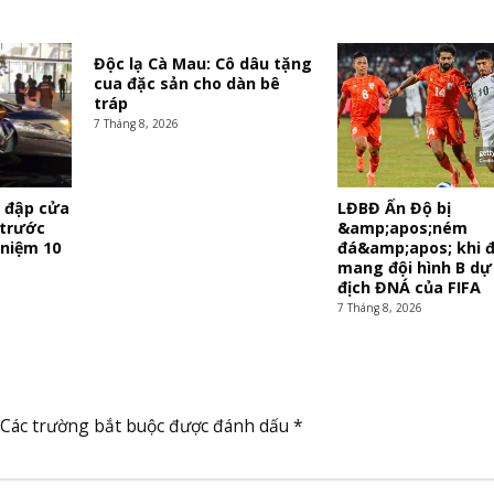
Độc lạ Cà Mau: Cô dâu tặng
cua đặc sản cho dàn bê
tráp
7 Tháng 8, 2026
ì đập cửa
LĐBĐ Ấn Độ bị
 trước
&amp;apos;ném
 niệm 10
đá&amp;apos; khi đ
mang đội hình B dự 
địch ĐNÁ của FIFA
7 Tháng 8, 2026
Các trường bắt buộc được đánh dấu
*