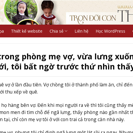
ọa
Thiết kế website
Chia sẻ
Liên hệ
Học WordPress
trong phòng mẹ vợ, vừa lưng xuố
i, tôi bất ngờ trước thứ nhìn thấ
uê vợ ở lần đầu tiên. Vợ chồng tôi ở thành phố làm ăn, chỉ đến
ới thu xếp về quê.
 họ hàng bên vợ. Đến khi mọi người ra về thì tôi cũng thấy m
i mon men đi tìm chỗ để ngã lưng, thấy phòng nào gần nhất t
tại, chỉ còn mẹ vợ tôi ở với con trai cả trong căn nhà này.
mẹ vợ, nhưng tôi chỉ định ngã lưng một lát rồi ra ngay. Nhưn