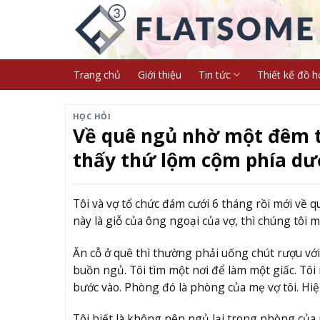
Skip
to
content
Trang chủ
Giới thiệu
Tin tức
Thiết kế đồ h
HỌC HỎI
Về quê ngủ nhờ một đêm 
thấy thứ lộm cộm phía dướ
Tôi và vợ tổ chức đám cưới 6 tháng rồi mới về q
này là giỗ của ông ngoại của vợ, thì chúng tôi m
Ăn cỗ ở quê thì thường phải uống chút rượu với
buồn ngủ. Tôi tìm một nơi để làm một giấc. Tô
bước vào. Phòng đó là phòng của mẹ vợ tôi. Hiện 
Tôi biết là không nên ngủ lại trong phòng của 