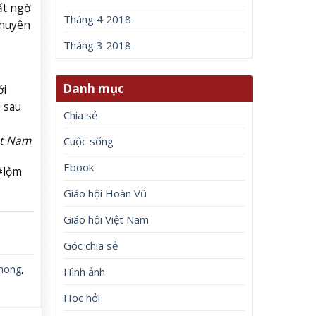
ất ngờ
Tháng 4 2018
khuyên
Tháng 3 2018
Danh mục
ới
 sau
Chia sẻ
ệt Nam
Cuộc sống
Ebook
#lộm
Giáo hội Hoàn Vũ
Giáo hội Việt Nam
Góc chia sẻ
hong
,
Hình ảnh
Học hỏi