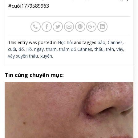
#cuối1779589963
This entry was posted in
Học hỏi
and tagged
bảo
,
Cannes
,
cuối
,
đố
,
Hồ
,
ngày
,
thăm
,
thảm đỏ Cannes
,
thấu
,
trên
,
vây
,
váy xuyên thấu
,
xuyên
.
Tin cùng chuyên mục: