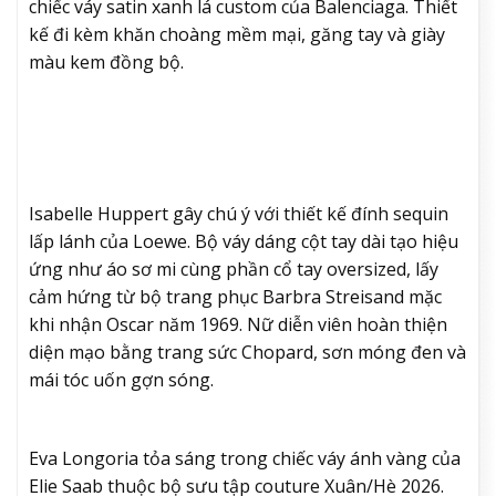
chiếc váy satin xanh lá custom của Balenciaga. Thiết
kế đi kèm khăn choàng mềm mại, găng tay và giày
màu kem đồng bộ.
Isabelle Huppert gây chú ý với thiết kế đính sequin
lấp lánh của Loewe. Bộ váy dáng cột tay dài tạo hiệu
ứng như áo sơ mi cùng phần cổ tay oversized, lấy
cảm hứng từ bộ trang phục Barbra Streisand mặc
khi nhận Oscar năm 1969. Nữ diễn viên hoàn thiện
diện mạo bằng trang sức Chopard, sơn móng đen và
mái tóc uốn gợn sóng.
Eva Longoria tỏa sáng trong chiếc váy ánh vàng của
Elie Saab thuộc bộ sưu tập couture Xuân/Hè 2026.