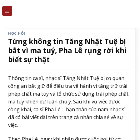
Skip
to
content
HỌC HỎI
Từng không tin Tăng Nhật Tuệ bị
bắt vì ma tuý, Pha Lê rụng rời khi
biết sự thật
Thông tin ca sĩ, nhạc sĩ Tăng Nhật Tuệ bị cơ quan
công an bắt giữ để điều tra về hành vi tàng trữ trái
phép chất ma túy và tổ chức sử dụng trái phép chất
ma túy khiến dư luận chú ý. Sau khi vụ việc được
công khai, ca sĩ Pha Lê – bạn thân của nam nhạc sĩ –
đã có bài viết dài trên trang cá nhân chia sẻ về sự
việc.
Theo Pha Lê, ngay khi nhận được cuộc gọi từ cơ