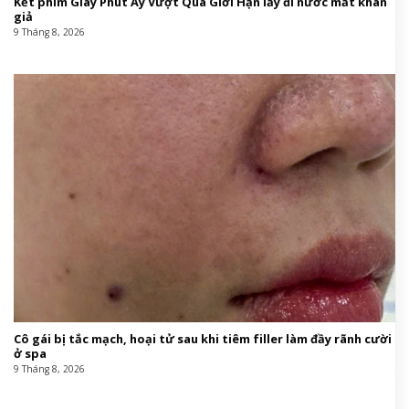
Kết phim Giây Phút Ấy Vượt Quá Giới Hạn lấy đi nước mắt khán
giả
9 Tháng 8, 2026
Cô gái bị tắc mạch, hoại tử sau khi tiêm filler làm đầy rãnh cười
ở spa
9 Tháng 8, 2026