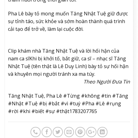
Pha Lê bày tỏ mong muốn Tăng Nhật Tuệ giữ được
sự tỉnh táo, sức khỏe và sớm hoàn thành quá trình
cải tạo để trở về, làm lại cuộc đời.
Clip khám nhà Tăng Nhật Tuệ và lời hối hận của
nam ca sĩ
Khi bị khởi tố, bắt giữ, ca sĩ – nhạc sĩ Tăng
Nhật Tuệ (tên thật là Lê Duy Linh) bày tỏ sự hối hận
và khuyên mọi người tránh xa ma túy.
Theo Người Đưa Tin
Tăng Nhật Tuệ, Pha Lê #Từng #không #tin #Tăng
#Nhật #Tuệ #bị #bắt #vì #tuý #Pha #Lê #rụng
#rời #khi #biết #sự #thật1783207765