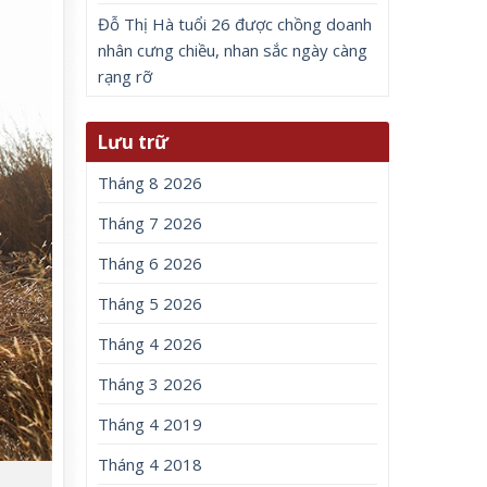
Đỗ Thị Hà tuổi 26 được chồng doanh
nhân cưng chiều, nhan sắc ngày càng
rạng rỡ
Lưu trữ
Tháng 8 2026
Tháng 7 2026
Tháng 6 2026
Tháng 5 2026
Tháng 4 2026
Tháng 3 2026
Tháng 4 2019
Tháng 4 2018