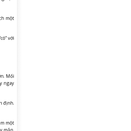
ách một
có” với
ơn. Mối
ày ngay
n định.
cắm một
ay mắn.