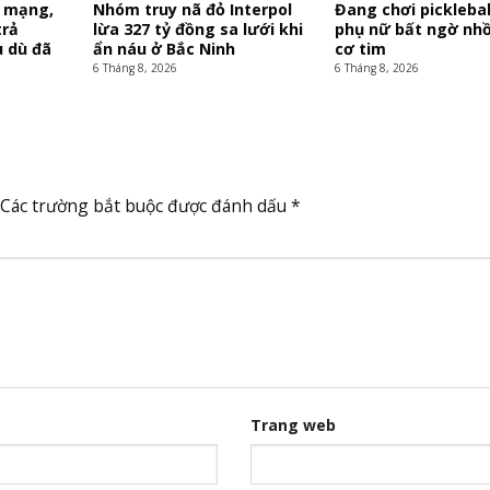
u mạng,
Nhóm truy nã đỏ Interpol
Đang chơi picklebal
trả
lừa 327 tỷ đồng sa lưới khi
phụ nữ bất ngờ nh
u dù đã
ẩn náu ở Bắc Ninh
cơ tim
6 Tháng 8, 2026
6 Tháng 8, 2026
Các trường bắt buộc được đánh dấu
*
Trang web