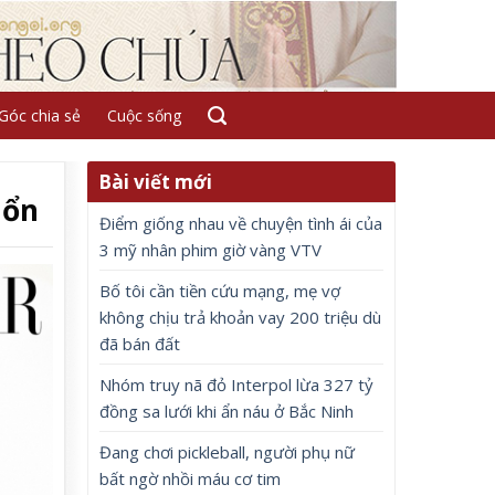
Góc chia sẻ
Cuộc sống
Bài viết mới
 ổn
Điểm giống nhau về chuyện tình ái của
3 mỹ nhân phim giờ vàng VTV
Bố tôi cần tiền cứu mạng, mẹ vợ
không chịu trả khoản vay 200 triệu dù
đã bán đất
Nhóm truy nã đỏ Interpol lừa 327 tỷ
đồng sa lưới khi ẩn náu ở Bắc Ninh
Đang chơi pickleball, người phụ nữ
bất ngờ nhồi máu cơ tim