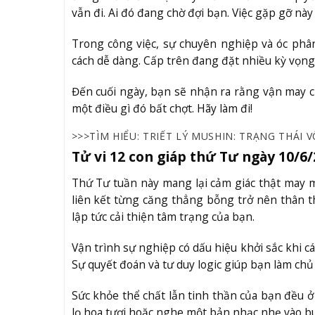
vẫn đi. Ai đó đang chờ đợi bạn. Việc gặp gỡ này
Trong công việc, sự chuyên nghiệp và óc phân 
cách dễ dàng. Cấp trên đang đặt nhiều kỳ vọng
Đến cuối ngày, bạn sẽ nhận ra rằng vận may củ
một điều gì đó bất chợt. Hãy làm đi!
>>>TÌM HIỂU: TRIẾT LÝ MUSHIN: TRẠNG THÁI
Tử vi 12 con giáp thứ Tư ngày 10/6/
Thứ Tư tuần này mang lại cảm giác thật may m
liên kết từng căng thẳng bỗng trở nên thân th
lập tức cải thiện tâm trạng của bạn.
Vận trình sự nghiệp có dấu hiệu khởi sắc khi c
Sự quyết đoán và tư duy logic giúp bạn làm chủ
Sức khỏe thể chất lẫn tinh thần của bạn đều ở 
lọ hoa tươi hoặc nghe một bản nhạc nhẹ vào bu