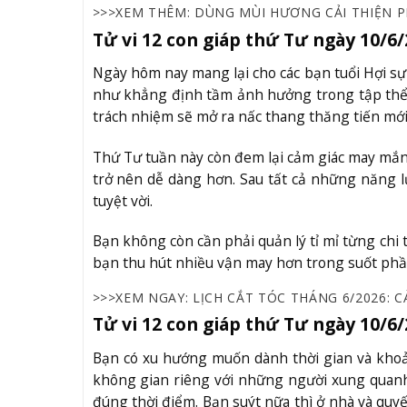
>>>XEM THÊM: DÙNG MÙI HƯƠNG CẢI THIỆN P
Tử vi 12 con giáp thứ Tư ngày 10/6/
Ngày hôm nay mang lại cho các bạn tuổi Hợi sự 
như khẳng định tầm ảnh hưởng trong tập thể.
trách nhiệm sẽ mở ra nấc thang thăng tiến mới
Thứ Tư tuần này còn đem lại cảm giác may mắn.
trở nên dễ dàng hơn. Sau tất cả những năng 
tuyệt vời.
Bạn không còn cần phải quản lý tỉ mỉ từng chi 
bạn thu hút nhiều vận may hơn trong suốt phần
>>>XEM NGAY: LỊCH CẮT TÓC THÁNG 6/2026: C
Tử vi 12 con giáp thứ Tư ngày 10/6
Bạn có xu hướng muốn dành thời gian và khoản
không gian riêng với những người xung quanh
đúng thời điểm. Bạn suýt nữa thì ở nhà và qu