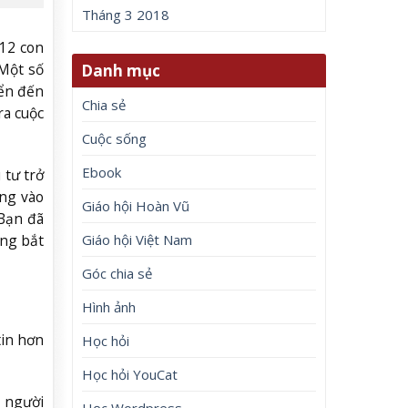
Tháng 3 2018
 12 con
 Một số
Danh mục
yển đến
Chia sẻ
ra cuộc
Cuộc sống
Ebook
 tư trở
ung vào
Giáo hội Hoàn Vũ
 Bạn đã
Giáo hội Việt Nam
ang bắt
Góc chia sẻ
Hình ảnh
tin hơn
Học hỏi
Học hỏi YouCat
t người
Học Wordpress