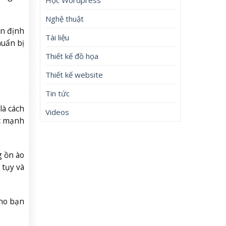
Nghệ thuật
ạn định
Tài liệu
huẩn bị
Thiết kế đồ họa
Thiết kế website
Tin tức
là cách
Videos
úc mạnh
g ồn ào
 tụy và
cho bạn