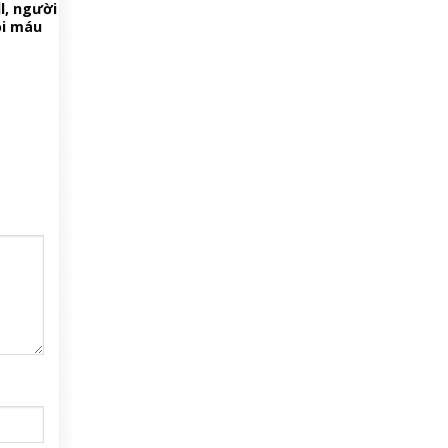
l, người
ồi máu