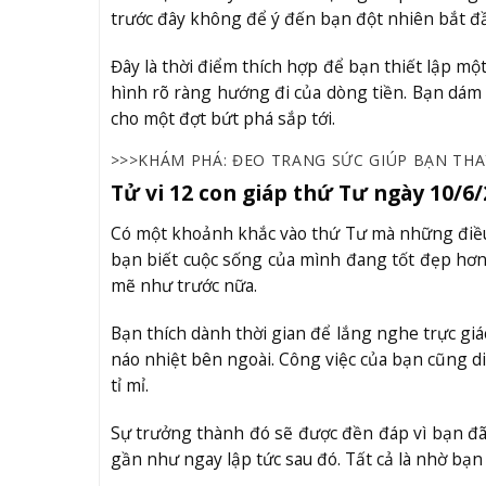
trước đây không để ý đến bạn đột nhiên bắt đầ
Đây là thời điểm thích hợp để bạn thiết lập một
hình rõ ràng hướng đi của dòng tiền. Bạn dám
cho một đợt bứt phá sắp tới.
>>>KHÁM PHÁ: ĐEO TRANG SỨC GIÚP BẠN THA
Tử vi 12 con giáp thứ Tư ngày 10/6
Có một khoảnh khắc vào thứ Tư mà những điều
bạn biết cuộc sống của mình đang tốt đẹp hơ
mẽ như trước nữa.
Bạn thích dành thời gian để lắng nghe trực giá
náo nhiệt bên ngoài. Công việc của bạn cũng di
tỉ mỉ.
Sự trưởng thành đó sẽ được đền đáp vì bạn đã 
gần như ngay lập tức sau đó. Tất cả là nhờ bạn