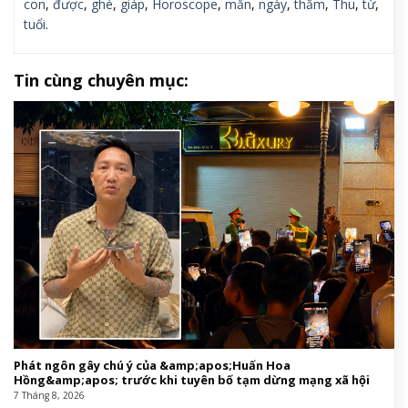
con
,
được
,
ghé
,
giáp
,
Horoscope
,
mắn
,
ngày
,
thăm
,
Thu
,
từ
,
tuổi
.
Tin cùng chuyên mục:
Phát ngôn gây chú ý của &amp;apos;Huấn Hoa
Hồng&amp;apos; trước khi tuyên bố tạm dừng mạng xã hội
7 Tháng 8, 2026