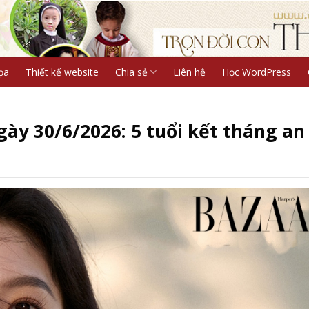
ọa
Thiết kế website
Chia sẻ
Liên hệ
Học WordPress
gày 30/6/2026: 5 tuổi kết tháng an