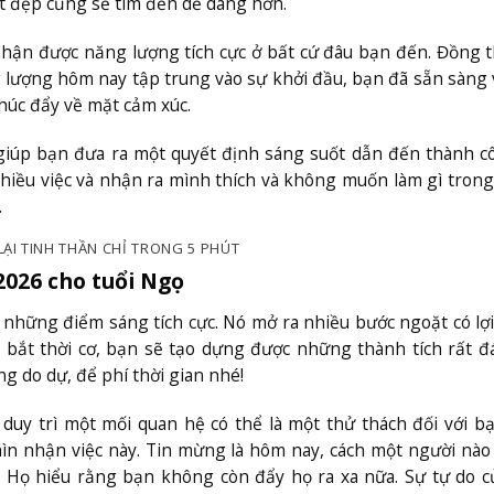
ốt đẹp cũng sẽ tìm đến dễ dàng hơn.
hận được năng lượng tích cực ở bất cứ đâu bạn đến. Đồng t
g lượng hôm nay tập trung vào sự khởi đầu, bạn đã sẵn sàng
húc đẩy về mặt cảm xúc.
giúp bạn đưa ra một quyết định sáng suốt dẫn đến thành c
nhiều việc và nhận ra mình thích và không muốn làm gì tron
.
LẠI TINH THẦN CHỈ TRONG 5 PHÚT
2026 cho tuổi Ngọ
 những điểm sáng tích cực. Nó mở ra nhiều bước ngoặt có lợi
 bắt thời cơ, bạn sẽ tạo dựng được những thành tích rất 
g do dự, để phí thời gian nhé!
c duy trì một mối quan hệ có thể là một thử thách đối với b
ìn nhận việc này. Tin mừng là hôm nay, cách một người nào
ệt. Họ hiểu rằng bạn không còn đẩy họ ra xa nữa. Sự tự do 