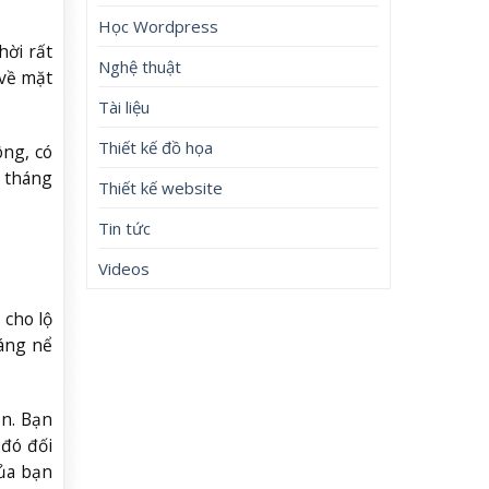
Học Wordpress
hời rất
Nghệ thuật
 về mặt
Tài liệu
Thiết kế đồ họa
ông, có
g tháng
Thiết kế website
Tin tức
Videos
 cho lộ
đáng nể
ạn. Bạn
 đó đối
của bạn