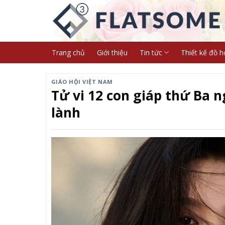
Skip
to
content
Trang chủ
Giới thiệu
Tin tức
Thiết kế đồ h
GIÁO HỘI VIỆT NAM
Tử vi 12 con giáp thứ Ba n
lành