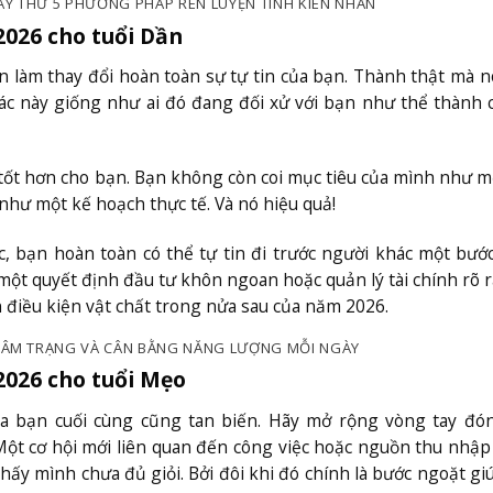
ÃY THỬ 5 PHƯƠNG PHÁP RÈN LUYỆN TÍNH KIÊN NHẪN
2026 cho tuổi Dần
 làm thay đổi hoàn toàn sự tự tin của bạn. Thành thật mà n
ác này giống như ai đó đang đối xử với bạn như thể thành 
hứ tốt hơn cho bạn. Bạn không còn coi mục tiêu của mình như m
 như một kế hoạch thực tế. Và nó hiệu quả!
, bạn hoàn toàn có thể tự tin đi trước người khác một bước
một quyết định đầu tư khôn ngoan hoặc quản lý tài chính rõ 
 điều kiện vật chất trong nửa sau của năm 2026.
N TÂM TRẠNG VÀ CÂN BẰNG NĂNG LƯỢNG MỖI NGÀY
/2026 cho tuổi Mẹo
a bạn cuối cùng cũng tan biến. Hãy mở rộng vòng tay đó
ột cơ hội mới liên quan đến công việc hoặc nguồn thu nhập
thấy mình chưa đủ giỏi. Bởi đôi khi đó chính là bước ngoặt gi