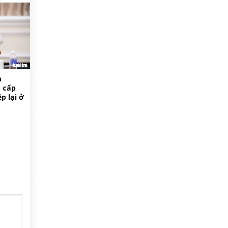
à
 cấp
p lại ở