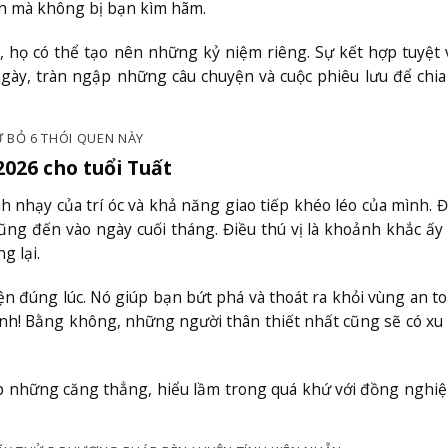
ch mà không bị bạn kìm hãm.
, họ có thể tạo nên những kỷ niệm riêng. Sự kết hợp tuyệt 
ngày, tràn ngập những câu chuyện và cuộc phiêu lưu để chia
Ừ BỎ 6 THÓI QUEN NÀY
2026 cho tuổi Tuất
h nhạy của trí óc và khả năng giao tiếp khéo léo của mình. 
ũng đến vào ngày cuối tháng. Điều thú vị là khoảnh khắc ấ
g lại.
ện đúng lúc. Nó giúp bạn bứt phá và thoát ra khỏi vùng an t
ảnh! Bằng không, những người thân thiết nhất cũng sẽ có x
p những căng thẳng, hiểu lầm trong quá khứ với đồng nghi