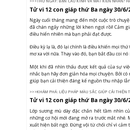
>>>THỬ NGAY: BẠN CÁU KỈNH VÀ MẤT KIÊN NHẪN? H
Tử vi 12 con giáp thứ Ba ngày 30/6/
Ngày cuối tháng mang đến một cuộc trò chuyện
đã chán ngấy những lời khen ngợi rồi! Cảm gi
điều hiển nhiên mà bạn phải đạt được.
Điều kỳ lạ là, đó lại chính là điều khiến mọi t
mơ xa vời nữa. Thay vào đó, bạn bắt đầu coi nó
Một khi đã nhìn thấu được kết quả của sự việc
nhắc bạn hãy đơn giản hóa mọi chuyện. Bởi có 
giúp bạn cải thiện đáng kể nguồn thu nhập lẫn
>>>KHÁM PHÁ: LIỆU PHÁP MÀU SẮC GIÚP CẢI THIỆ
Tử vi 12 con giáp thứ Ba ngày 30/6
Lớp sương mù dày đặc chắn hết tầm nhìn củ
những cơ hội mới đang mở ra trước mắt nhé. M
xuất hiện bất ngờ. Đừng vội từ chối chỉ vì cảm 