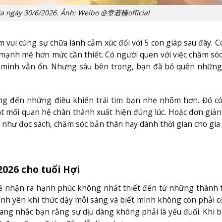
 Ba ngày 30/6/2026. Ảnh: Weibo @章若楠official
vui cùng sự chữa lành cảm xúc đối với 5 con giáp sau đây. Có
 mạnh mẽ hơn mức cần thiết. Có người quen với việc chăm só
g mình vẫn ổn. Nhưng sâu bên trong, bạn đã bỏ quên nhữn
ng đến những điều khiến trái tim bạn nhẹ nhõm hơn. Đó có
ột mối quan hệ chân thành xuất hiện đúng lúc. Hoặc đơn giản
 như đọc sách, chăm sóc bản thân hay dành thời gian cho gia 
2026 cho tuổi Hợi
sẽ nhận ra hạnh phúc không nhất thiết đến từ những thành 
 bình yên khi thức dậy mỗi sáng và biết mình không còn phải 
ang nhắc bạn rằng sự dịu dàng không phải là yếu đuối. Khi 