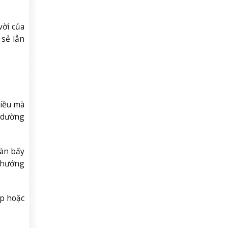
vời của
 sẻ lẫn
Điều mà
y dường
oàn bấy
u hướng
ệp hoặc