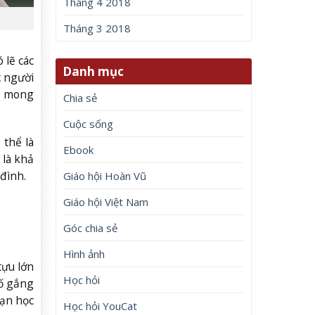
Tháng 4 2018
Tháng 3 2018
 lẽ các
Danh mục
c người
g mong
Chia sẻ
Cuộc sống
 thể là
Ebook
 là khả
đình.
Giáo hội Hoàn Vũ
Giáo hội Việt Nam
Góc chia sẻ
Hình ảnh
tựu lớn
Học hỏi
cố gắng
bạn học
Học hỏi YouCat