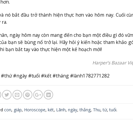
 hơn.
và nó bắt đầu trở thành hiện thực hơn vào hôm nay. Cuối c
 ra.
 nhân, ngày hôm nay còn mang đến cho bạn một điều gì đó vữ
của bạn sẽ bùng nổ trở lại. Hãy hỏi ý kiến hoặc tham khảo g
hi bạn bắt tay vào thực hiện một kế hoạch mới!
Harper’s Bazaar V
 #thứ #ngày #tuổi #kết #tháng #lành1782771282
ed
con
,
giáp
,
Horoscope
,
két
,
Lãnh
,
ngày
,
thắng
,
Thu
,
từ
,
tuổi
.