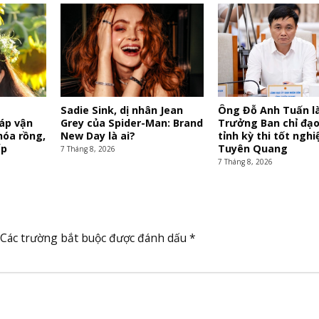
y
Sadie Sink, dị nhân Jean
Ông Đỗ Anh Tuấn l
iáp vận
Grey của Spider-Man: Brand
Trưởng Ban chỉ đạo
hóa rồng,
New Day là ai?
tỉnh kỳ thi tốt nghiệ
ấp
Tuyên Quang
7 Tháng 8, 2026
7 Tháng 8, 2026
Các trường bắt buộc được đánh dấu
*