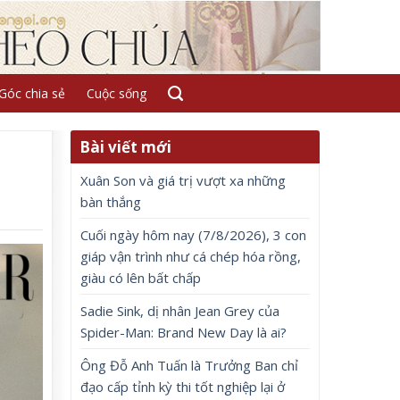
Góc chia sẻ
Cuộc sống
Bài viết mới
Xuân Son và giá trị vượt xa những
bàn thắng
Cuối ngày hôm nay (7/8/2026), 3 con
giáp vận trình như cá chép hóa rồng,
giàu có lên bất chấp
Sadie Sink, dị nhân Jean Grey của
Spider-Man: Brand New Day là ai?
Ông Đỗ Anh Tuấn là Trưởng Ban chỉ
đạo cấp tỉnh kỳ thi tốt nghiệp lại ở