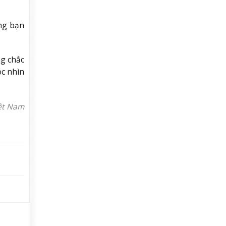
ùng bạn
ng chắc
óc nhìn
iệt Nam