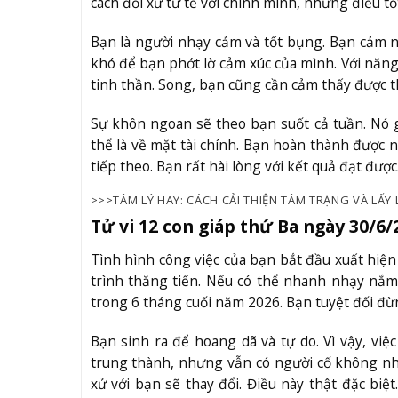
cách đối xử tử tế với chính mình, những điều t
Bạn là người nhạy cảm và tốt bụng. Bạn cảm n
khó để bạn phớt lờ cảm xúc của mình. Với năn
tinh thần. Song, bạn cũng cần cảm thấy được t
Sự khôn ngoan sẽ theo bạn suốt cả tuần. Nó 
thể là về mặt tài chính. Bạn hoàn thành được 
tiếp theo. Bạn rất hài lòng với kết quả đạt được
>>>TÂM LÝ HAY: CÁCH CẢI THIỆN TÂM TRẠNG VÀ LẤY 
Tử vi 12 con giáp thứ Ba ngày 30/6/
Tình hình công việc của bạn bắt đầu xuất hiện
trình thăng tiến. Nếu có thể nhanh nhạy nắm
trong 6 tháng cuối năm 2026. Bạn tuyệt đối đừn
Bạn sinh ra để hoang dã và tự do. Vì vậy, việ
trung thành, nhưng vẫn có người cố không nh
xử với bạn sẽ thay đổi. Điều này thật đặc bi