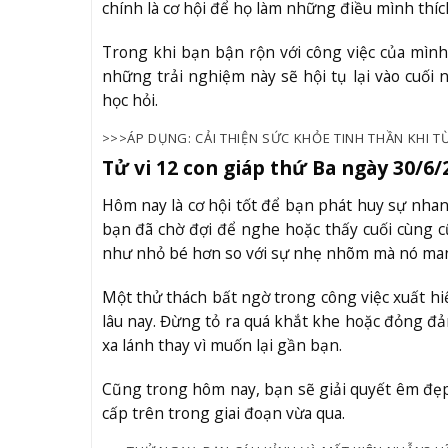
chính là cơ hội để họ làm những điều mình thí
Trong khi bạn bận rộn với công việc của mình
những trải nghiệm này sẽ hội tụ lại vào cuối 
học hỏi.
>>>ÁP DỤNG: CẢI THIỆN SỨC KHỎE TINH THẦN KHI T
Tử vi 12 con giáp thứ Ba ngày 30/6/
Hôm nay là cơ hội tốt để bạn phát huy sự nhan
bạn đã chờ đợi để nghe hoặc thấy cuối cùng c
như nhỏ bé hơn so với sự nhẹ nhõm mà nó man
Một thử thách bất ngờ trong công việc xuất hi
lâu nay. Đừng tỏ ra quá khắt khe hoặc đỏng đ
xa lánh thay vì muốn lại gần bạn.
Cũng trong hôm nay, bạn sẽ giải quyết êm đẹ
cấp trên trong giai đoạn vừa qua.