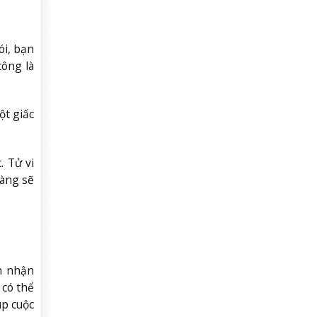
ói, bạn
công là
ột giấc
. Tử vi
ràng sẽ
n nhận
 có thể
úp cuộc