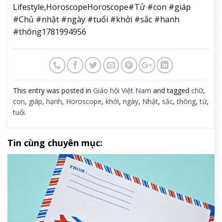
Lifestyle,HoroscopeHoroscope#Tử #con #giáp
#Chủ #nhật #ngày #tuổi #khởi #sắc #hanh
#thông1781994956
This entry was posted in
Giáo hội Việt Nam
and tagged
chữ
,
con
,
giáp
,
hạnh
,
Horoscope
,
khởi
,
ngày
,
Nhật
,
sắc
,
thông
,
từ
,
tuổi
.
Tin cùng chuyên mục: