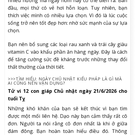
nhiều hướng mà ngày hôm nay có thể diễn ra. Ban
đầu, mọi thứ có vẻ hơi hỗn loạn. Tuy nhiên, bạn
thích việc mình có nhiều lựa chọn. Vì đó là lúc cuộc
sống trở nên tốt đẹp hơn: nhờ sức mạnh của sự lựa
chọn.
Bạn nên bổ sung các loại rau xanh và trái cây giàu
vitamin C vào khẩu phần ăn hàng ngày. Đây là cách
để tăng cường sức đề kháng trước những thay đổi
thất thường của thời tiết.
>>>TÌM HIỂU: NGÀY CHỦ NHẬT KIỂU PHÁP LÀ GÌ MÀ
AI CŨNG NÊN VẬN DỤNG?
Tử vi 12 con giáp Chủ nhật ngày 21/6/2026 cho
tuổi Tỵ
Những khó khăn của bạn sẽ kết thúc vì bạn tìm
được một mối liên hệ. Dạo này bạn cảm thấy rất cô
đơn. Người ta nói rằng cô đơn nhất là khi ở giữa
đám đông. Bạn hoàn toàn hiểu điều đó. Thông