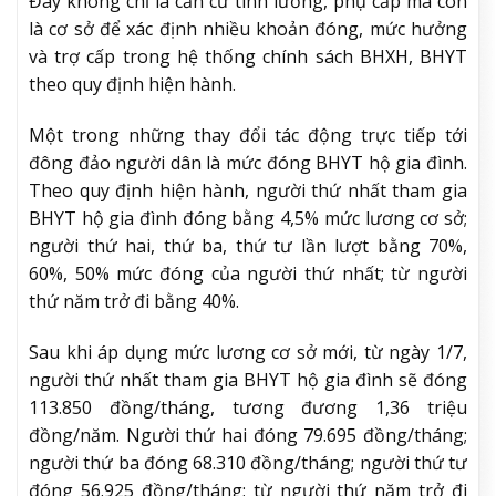
Đây không chỉ là căn cứ tính lương, phụ cấp mà còn
là cơ sở để xác định nhiều khoản đóng, mức hưởng
và trợ cấp trong hệ thống chính sách BHXH, BHYT
theo quy định hiện hành.
Một trong những thay đổi tác động trực tiếp tới
đông đảo người dân là mức đóng BHYT hộ gia đình.
Theo quy định hiện hành, người thứ nhất tham gia
BHYT hộ gia đình đóng bằng 4,5% mức lương cơ sở;
người thứ hai, thứ ba, thứ tư lần lượt bằng 70%,
60%, 50% mức đóng của người thứ nhất; từ người
thứ năm trở đi bằng 40%.
Sau khi áp dụng mức lương cơ sở mới, từ ngày 1/7,
người thứ nhất tham gia BHYT hộ gia đình sẽ đóng
113.850 đồng/tháng, tương đương 1,36 triệu
đồng/năm. Người thứ hai đóng 79.695 đồng/tháng;
người thứ ba đóng 68.310 đồng/tháng; người thứ tư
đóng 56.925 đồng/tháng; từ người thứ năm trở đi