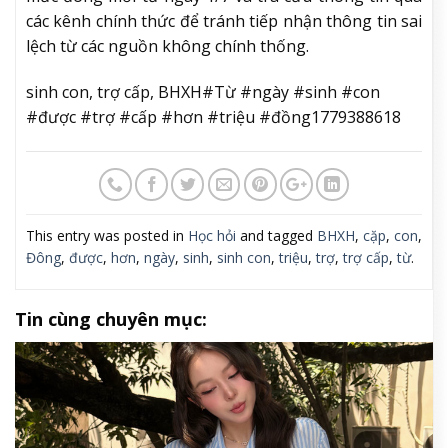
các kênh chính thức để tránh tiếp nhận thông tin sai
lệch từ các nguồn không chính thống.
sinh con, trợ cấp, BHXH#Từ #ngày #sinh #con
#được #trợ #cấp #hơn #triệu #đồng1779388618
This entry was posted in
Học hỏi
and tagged
BHXH
,
cặp
,
con
,
Đông
,
được
,
hơn
,
ngày
,
sinh
,
sinh con
,
triệu
,
trợ
,
trợ cấp
,
từ
.
Tin cùng chuyên mục: