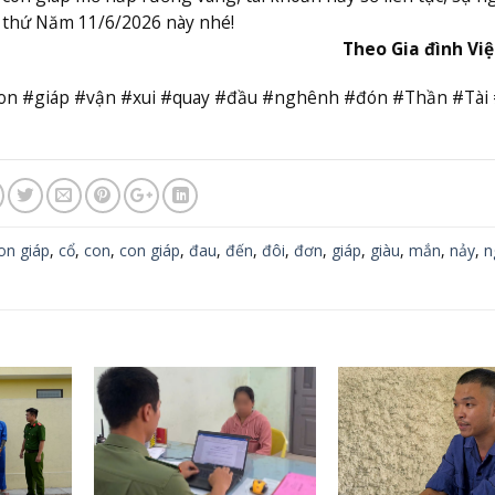
 thứ Năm 11/6/2026 này nhé!
Theo Gia đình Vi
#con #giáp #vận #xui #quay #đầu #nghênh #đón #Thần #Tà
on giáp
,
cổ
,
con
,
con giáp
,
đau
,
đến
,
đôi
,
đơn
,
giáp
,
giàu
,
mắn
,
nảy
,
n