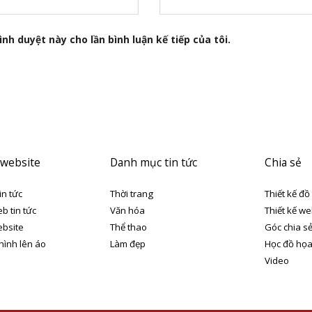
nh duyệt này cho lần bình luận kế tiếp của tôi.
 website
Danh mục tin tức
Chia sẻ
in tức
Thời trang
Thiết kế đồ
eb tin tức
Văn hóa
Thiết kế we
ebsite
Thể thao
Góc chia s
 hình lên áo
Làm đẹp
Học đồ họ
Video