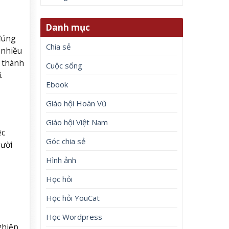
Danh mục
đúng
Chia sẻ
 nhiều
 thành
Cuộc sống
.
Ebook
Giáo hội Hoàn Vũ
Giáo hội Việt Nam
ệc
Góc chia sẻ
gười
Hình ảnh
Học hỏi
Học hỏi YouCat
Học Wordpress
ghiệp