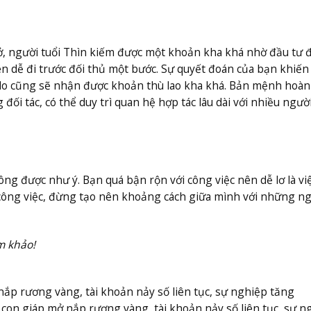
, người tuổi Thìn kiếm được một khoản kha khá nhờ đầu tư 
n dễ đi trước đối thủ một bước. Sự quyết đoán của bạn khiến
do cũng sẽ nhận được khoản thù lao kha khá. Bản mệnh hoàn
đối tác, có thể duy trì quan hệ hợp tác lâu dài với nhiều người
ông được như ý. Bạn quá bận rộn với công việc nên dễ lơ là vi
 công việc, đừng tạo nên khoảng cách giữa mình với những n
m khảo!
p rương vàng, tài khoản nảy số liên tục, sự nghiệp tăng
 con giáp mở nắp rương vàng, tài khoản nảy số liên tục, sự n