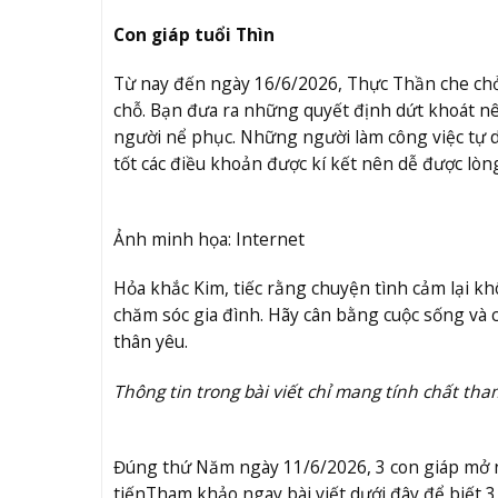
Con giáp tuổi Thìn
Từ nay đến ngày 16/6/2026, Thực Thần che chở
chỗ. Bạn đưa ra những quyết định dứt khoát nê
người nể phục. Những người làm công việc tự 
tốt các điều khoản được kí kết nên dễ được lòng 
Ảnh minh họa: Internet
Hỏa khắc Kim, tiếc rằng chuyện tình cảm lại kh
chăm sóc gia đình. Hãy cân bằng cuộc sống và
thân yêu.
Thông tin trong bài viết chỉ mang tính chất tha
Đúng thứ Năm ngày 11/6/2026, 3 con giáp mở nắ
tiến
Tham khảo ngay bài viết dưới đây để biết 3