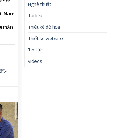
Nghệ thuật
ệt Nam
Tài liệu
Thiết kế đồ họa
i #mắn
Thiết kế website
Tin tức
Videos
gày
,