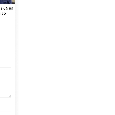
t và Hồ
i cơ