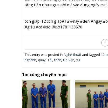
tăng tiến như ngựa phi mã vào đúng ngày mai,
con giáp, 12 con giáp#Từ #nay #đến #ngày 
#giàu #có #đổi #đời1781138570
This entry was posted in
Nghệ thuật
and tagged
12 c
nghênh
,
quay
,
Tài
,
thân
,
từ
,
Vạn
,
xui
.
Tin cùng chuyên mục: