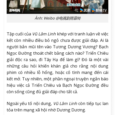
Ảnh: Weibo @电视剧雨霖铃
Tập cuối của
Vũ Lâm Linh
khép với tranh luận về việc
kết còn nhiều điều bỏ ngỏ chưa được giải đáp. Ai là
người bắn mũi tên vào Tương Dương Vương? Bạch
Ngọc Đường thoát chết bằng cách nào? Triển Chiêu
giải độc ra sao, đi Tây Hạ để làm gì? Đó là một vài
những câu hỏi khiến khán giả cho rằng nội dung
phim có nhiều lỗ hổng, hoặc cố tình mang đến cái
kết mở. Tuy nhiên, một phần ngoại truyện ngắn báo
hiệu việc cả Triển Chiêu và Bạch Ngọc Đường đều
còn sống cũng đủ giải đáp cho tất cả.
Ngoài yếu tố nội dung,
Vũ Lâm Linh
còn tiếp tục lan
tỏa trên mạng xã hội nhờ Dương Dương.