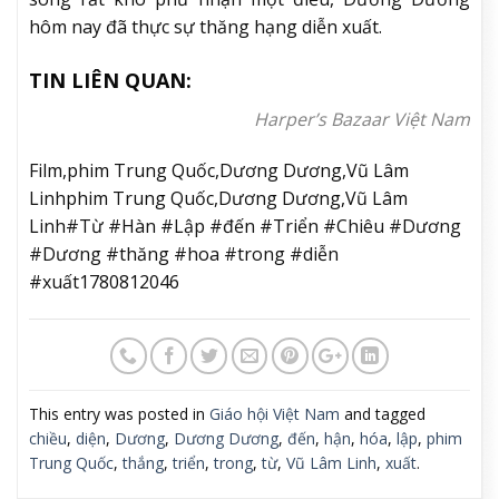
hôm nay đã thực sự thăng hạng diễn xuất.
TIN LIÊN QUAN:
Harper’s Bazaar Việt Nam
Film,phim Trung Quốc,Dương Dương,Vũ Lâm
Linhphim Trung Quốc,Dương Dương,Vũ Lâm
Linh#Từ #Hàn #Lập #đến #Triển #Chiêu #Dương
#Dương #thăng #hoa #trong #diễn
#xuất1780812046
This entry was posted in
Giáo hội Việt Nam
and tagged
chiều
,
diện
,
Dương
,
Dương Dương
,
đến
,
hận
,
hóa
,
lập
,
phim
Trung Quốc
,
thắng
,
triển
,
trong
,
từ
,
Vũ Lâm Linh
,
xuất
.