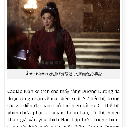
Ảnh: Weibo @杨洋资讯站_大宋猫咖办事处
Các lập luận kể trên cho thấy rằng Dương Dương đã
được công nhận về mặt diễn xuất. Sự tiến bộ trong
các vai diễn đại nam chủ thể hiện rất rõ. Có thể bộ
phim chưa phải tác phẩm hoàn hảo, có thể nhiều
khán giả vẫn yêu thích Hàn Lập hơn Triển Chiêu,
song rất khó phủ nhận một điều, Dương Dương