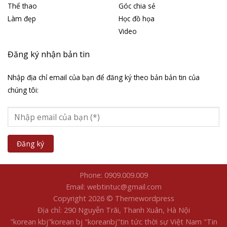
Thể thao
Góc chia sẻ
Làm đẹp
Học đồ họa
Video
Đăng ký nhận bản tin
Nhập địa chỉ email của bạn để đăng ký theo bản bản tin của
chúng tôi:
Phone: 0909.009.009
Email: webtintuc@gmail.com
Copyright 2026 © Themewordpress
Địa chỉ: 290 Nguyễn Trãi, Thanh Xuân, Hà Nội
"korean kbj​
"korean bj
"koreanbj​
"tin tức thời sự Việt Nam
"Tin