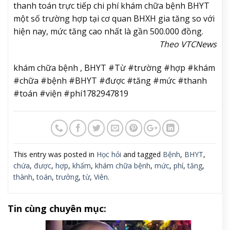
thanh toán trực tiếp chi phí khám chữa bệnh BHYT
một số trường hợp tại cơ quan BHXH gia tăng so với
hiện nay, mức tăng cao nhất là gần 500.000 đồng.
Theo VTCNews
khám chữa bệnh , BHYT #Từ #trường #hợp #khám
#chữa #bệnh #BHYT #được #tăng #mức #thanh
#toán #viện #phí1782947819
This entry was posted in
Học hỏi
and tagged
Bệnh
,
BHYT
,
chứa
,
được
,
hợp
,
khấm
,
khám chữa bệnh
,
mức
,
phí
,
tăng
,
thành
,
toán
,
trưởng
,
từ
,
Viên
.
Tin cùng chuyên mục: