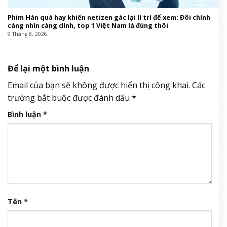
Phim Hàn quá hay khiến netizen gác lại lí trí để xem: Đôi chính
càng nhìn càng dính, top 1 Việt Nam là đúng thôi
9 Tháng 8, 2026
Để lại một bình luận
Email của bạn sẽ không được hiển thị công khai.
Các
trường bắt buộc được đánh dấu
*
Bình luận
*
Tên
*