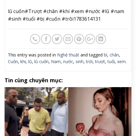
lũ cuốn#Trượt #chân #khi #xem #nước #lũ #nam
#sinh #tuổi #bị #cuốn #trôi1783614131
This entry was posted in
Nghệ thuật
and tagged
bí
,
chân
,
Cuốn
,
khi
,
lũ
,
lũ cuốn
,
Nam
,
nước
,
sinh
,
trời
,
trượt
,
tuổi
,
xem
.
Tin cùng chuyên mục: