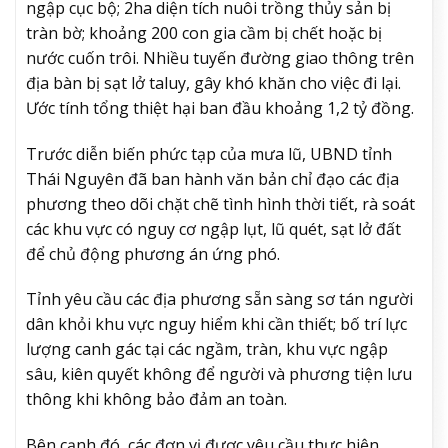
ngập cục bộ; 2ha diện tích nuôi trồng thủy sản bị
tràn bờ; khoảng 200 con gia cầm bị chết hoặc bị
nước cuốn trôi. Nhiều tuyến đường giao thông trên
địa bàn bị sạt lở taluy, gây khó khăn cho việc đi lại.
Ước tính tổng thiệt hại ban đầu khoảng 1,2 tỷ đồng.
Trước diễn biến phức tạp của mưa lũ, UBND tỉnh
Thái Nguyên đã ban hành văn bản chỉ đạo các địa
phương theo dõi chặt chẽ tình hình thời tiết, rà soát
các khu vực có nguy cơ ngập lụt, lũ quét, sạt lở đất
để chủ động phương án ứng phó.
Tỉnh yêu cầu các địa phương sẵn sàng sơ tán người
dân khỏi khu vực nguy hiểm khi cần thiết; bố trí lực
lượng canh gác tại các ngầm, tràn, khu vực ngập
sâu, kiên quyết không để người và phương tiện lưu
thông khi không bảo đảm an toàn.
Bên cạnh đó, các đơn vị được yêu cầu thực hiện