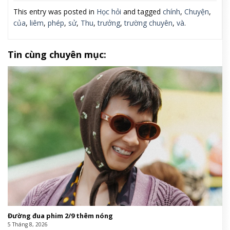
This entry was posted in
Học hỏi
and tagged
chính
,
Chuyện
,
của
,
liêm
,
phép
,
sử
,
Thu
,
trưởng
,
trường chuyên
,
và
.
Tin cùng chuyên mục:
Đường đua phim 2/9 thêm nóng
5 Tháng 8, 2026