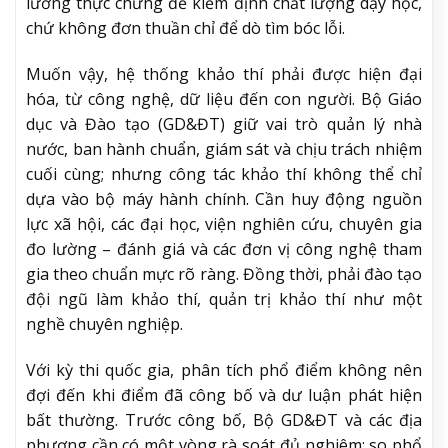
lường thực chứng để kiểm định chất lượng dạy học,
chứ không đơn thuần chỉ để dò tìm bóc lỗi.
Muốn vậy, hệ thống khảo thí phải được hiện đại
hóa, từ công nghệ, dữ liệu đến con người. Bộ Giáo
dục và Đào tạo (GD&ĐT) giữ vai trò quản lý nhà
nước, ban hành chuẩn, giám sát và chịu trách nhiệm
cuối cùng; nhưng công tác khảo thí không thể chỉ
dựa vào bộ máy hành chính. Cần huy động nguồn
lực xã hội, các đại học, viện nghiên cứu, chuyên gia
đo lường – đánh giá và các đơn vị công nghệ tham
gia theo chuẩn mực rõ ràng. Đồng thời, phải đào tạo
đội ngũ làm khảo thí, quản trị khảo thí như một
nghề chuyên nghiệp.
Với kỳ thi quốc gia, phân tích phổ điểm không nên
đợi đến khi điểm đã công bố và dư luận phát hiện
bất thường. Trước công bố, Bộ GD&ĐT và các địa
phương cần có một vòng rà soát đủ nghiêm: so phổ