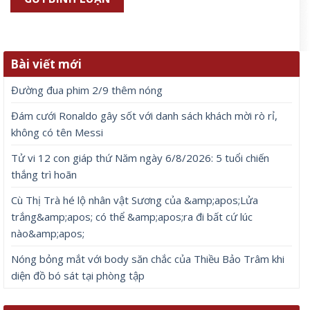
Bài viết mới
Đường đua phim 2/9 thêm nóng
Đám cưới Ronaldo gây sốt với danh sách khách mời rò rỉ,
không có tên Messi
Tử vi 12 con giáp thứ Năm ngày 6/8/2026: 5 tuổi chiến
thắng trì hoãn
Cù Thị Trà hé lộ nhân vật Sương của &amp;apos;Lửa
trắng&amp;apos; có thể &amp;apos;ra đi bất cứ lúc
nào&amp;apos;
Nóng bỏng mắt với body săn chắc của Thiều Bảo Trâm khi
diện đồ bó sát tại phòng tập