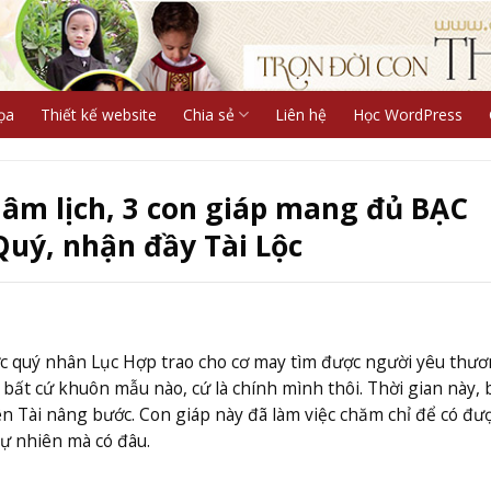
ọa
Thiết kế website
Chia sẻ
Liên hệ
Học WordPress
 âm lịch, 3 con giáp mang đủ BẠC
uý, nhận đầy Tài Lộc
ược quý nhân Lục Hợp trao cho cơ may tìm được người yêu thư
bất cứ khuôn mẫu nào, cứ là chính mình thôi. Thời gian này, 
 Tài nâng bước. Con giáp này đã làm việc chăm chỉ để có đư
ự nhiên mà có đâu.