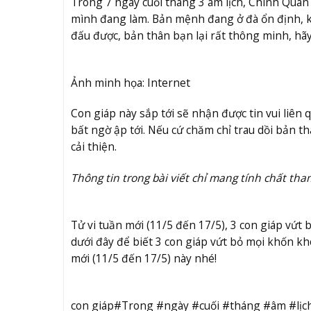
Trong 7 ngày cuối tháng 3 âm lịch, Chính Qua
mình đang làm. Bản mệnh đang ở đà ổn định, 
đấu được, bản thân bạn lại rất thông minh, hã
Ảnh minh họa: Internet
Con giáp này sắp tới sẽ nhận được tin vui liê
bất ngờ ập tới. Nếu cứ chăm chỉ trau dồi bản t
cải thiện.
Thông tin trong bài viết chỉ mang tính chất tha
Tử vi tuần mới (11/5 đến 17/5), 3 con giáp vứt 
dưới đây để biết 3 con giáp vứt bỏ mọi khốn kh
mới (11/5 đến 17/5) này nhé!
con giáp#Trong #ngày #cuối #tháng #âm #lị