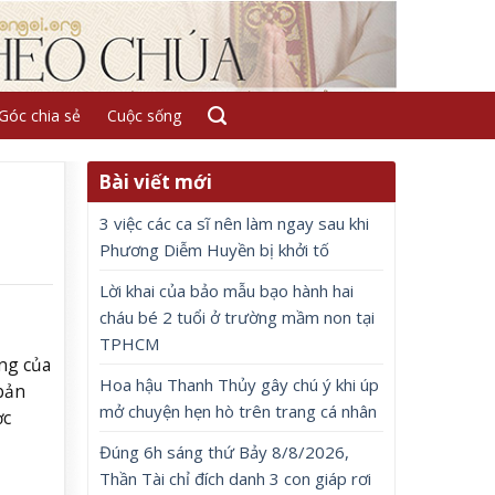
Góc chia sẻ
Cuộc sống
Bài viết mới
3 việc các ca sĩ nên làm ngay sau khi
Phương Diễm Huyền bị khởi tố
Lời khai của bảo mẫu bạo hành hai
cháu bé 2 tuổi ở trường mầm non tại
TPHCM
ơng của
Hoa hậu Thanh Thủy gây chú ý khi úp
bản
mở chuyện hẹn hò trên trang cá nhân
ợc
Đúng 6h sáng thứ Bảy 8/8/2026,
Thần Tài chỉ đích danh 3 con giáp rơi