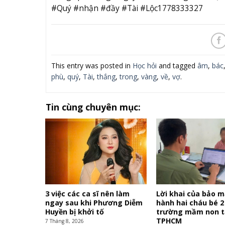
#Quý #nhận #đầy #Tài #Lộc1778333327
This entry was posted in
Học hỏi
and tagged
âm
,
bác
phù
,
quý
,
Tài
,
thắng
,
trong
,
vàng
,
về
,
vợ
.
Tin cùng chuyên mục:
3 việc các ca sĩ nên làm
Lời khai của bảo 
ngay sau khi Phương Diễm
hành hai cháu bé 2
Huyền bị khởi tố
trường mầm non t
TPHCM
7 Tháng 8, 2026