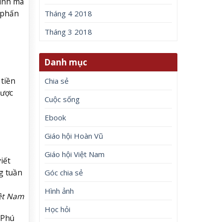
hính mà
 phấn
Tháng 4 2018
Tháng 3 2018
Danh mục
 tiền
Chia sẻ
được
Cuộc sống
Ebook
Giáo hội Hoàn Vũ
Giáo hội Việt Nam
iết
g tuần
Góc chia sẻ
Hình ảnh
iệt Nam
Học hỏi
#Phú