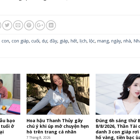
,
con
,
con giáp
,
cuối
,
dự
,
đầy
,
giáp
,
hết
,
lịch
,
lộc
,
mang
,
ngày
,
nhà
,
Nh
mẫu bạo
Hoa hậu Thanh Thủy gây
Đúng 6h sáng thứ 
 tuổi ở
chú ý khi úp mở chuyện hẹn
8/8/2026, Thần Tài c
ại
hò trên trang cá nhân
danh 3 con giáp rơi
hố vàng, tiền bạc ù
7 Tháng 8, 2026