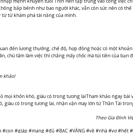
n nhập mệnh khuyên tuổi Thìn nên tập trung vào công việc c
không bấp bênh như bao người khác, vẫn còn sức nên có thể
y từ từ khám phá tài năng của mình.
n quan đến lương thưởng, chế độ, hợp đồng hoặc có một khoản
hân, chú tâm làm việc thì chẳng mấy chốc mà túi tiền của bạn 
m khảo!
bỏ mọi khốn khó, giàu có trong tương lai
Tham khảo ngay bài v
ó, giàu có trong tương lai, nhận vận may lớn từ Thần Tài tron
Theo Gia Đình V
ch #con #giáp #mang #đủ #BẠC #VÀNG #về #nhà #vơ #hết 