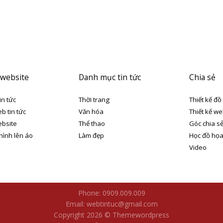
 website
Danh mục tin tức
Chia sẻ
in tức
Thời trang
Thiết kế đồ
eb tin tức
Văn hóa
Thiết kế we
ebsite
Thể thao
Góc chia s
 hình lên áo
Làm đẹp
Học đồ họ
Video
Phone: 0909.009.009
Email: webtintuc@gmail.com
Copyright 2026 © Themewordpress