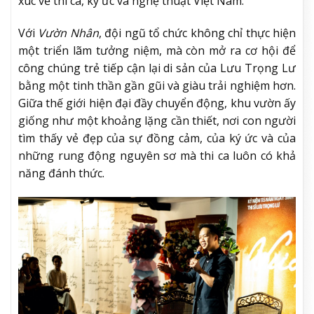
xúc về thi ca, ký ức và nghệ thuật Việt Nam.
Với
Vườn Nhân
, đội ngũ tổ chức không chỉ thực hiện
một triển lãm tưởng niệm, mà còn mở ra cơ hội để
công chúng trẻ tiếp cận lại di sản của Lưu Trọng Lư
bằng một tinh thần gần gũi và giàu trải nghiệm hơn.
Giữa thế giới hiện đại đầy chuyển động, khu vườn ấy
giống như một khoảng lặng cần thiết, nơi con người
tìm thấy vẻ đẹp của sự đồng cảm, của ký ức và của
những rung động nguyên sơ mà thi ca luôn có khả
năng đánh thức.