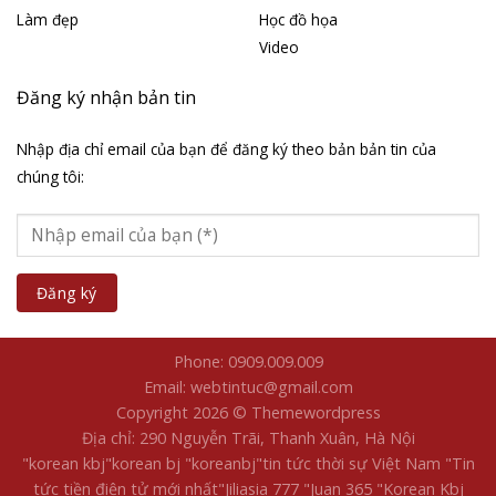
Làm đẹp
Học đồ họa
Video
Đăng ký nhận bản tin
Nhập địa chỉ email của bạn để đăng ký theo bản bản tin của
chúng tôi:
Phone: 0909.009.009
Email: webtintuc@gmail.com
Copyright 2026 © Themewordpress
Địa chỉ: 290 Nguyễn Trãi, Thanh Xuân, Hà Nội
"korean kbj​
"korean bj
"koreanbj​
"tin tức thời sự Việt Nam
"Tin
tức tiền điện tử mới nhất​
"Jiliasia 777
"Juan 365
"Korean Kbj