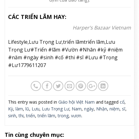
CÁC TRIỂN LÃM HAY:
Harper’s Bazaar Vietnam
Lifestyle,Lưu Trọng Lư,triển lãmtriển lãm,Lưu
Trọng Lư#Triển #lãm #Vườn #Nhân #kỷ #niệm
#năm #ngày #sinh #cố #thi #sĩ #Lưu #Trọng
#Lư1779611207
This entry was posted in
Giáo hội Việt Nam
and tagged
cổ
,
Kỳ
,
làm
,
lũ
,
Lưu
,
Lưu Trọng Lư
,
Nam
,
ngày
,
Nhận
,
niệm
,
sĩ
,
sinh
,
thi
,
triển
,
triển lãm
,
trong
,
vươn
.
Tin cùng chuyên mục: