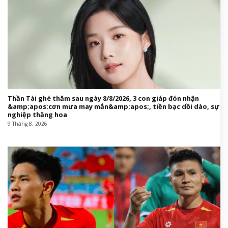
THÔNG TIN CHO BẠN
Địa chỉ:
QS Art Space thuộc Bảo tàng Nghệ thuật Quang
San
số 189B/3 Nguyễn Văn Hưởng, Phường An Khánh, TP. Hồ
Chí Minh.
Thời gian triển lãm:
09h00 – 17h00
Từ 05.06.2026 đến hết 05.07.2026
Mở cửa Thứ Ba – Chủ Nhật
Vào cửa tự do (không bao gồm các khu vực trưng bày cố
định của Bảo tàng).
CÁC TRIỂN LÃM Ở BẢO TÀNG QUANG SAN:
Harper’s Bazaar Vietnam
Lifestyle,triển lãm,mỹ thuậttriển lãm,mỹ thuật#Triển
#lãm #Life #Color #Hơn #nửa #thế #kỷ #đối
#thoại #với #sắc #màu #của #Đỗ #Sơn1780995048