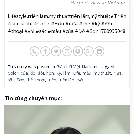
Cho đến nay, các tác phẩm của ông được lưu giữ
trong nhiều bộ sưu tập trong và ngoài nước, bao
gồm Bảo tàng Mỹ thuật Việt Nam, Bảo tàng Nghệ
thuật Singapore, bộ sưu tập tư nhân của Hoàng gia
Morocco, bộ sưu tập của Tập đoàn Mobil Oil (nay là
ExxonMobil), cùng nhiều bộ sưu tập quan trọng
khác.