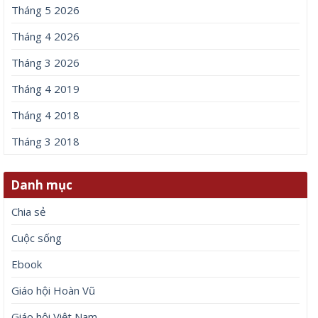
Lưu tên của tôi, email, và trang web trong trình
duyệt này cho lần bình luận kế tiếp của tôi.
Bài viết mới
Thần Tài ghé thăm sau ngày 8/8/2026, 3 con giáp đón
nhận &amp;apos;cơn mưa may mắn&amp;apos;, tiền bạc
dồi dào, sự nghiệp thăng hoa
Quang Hải bị chê &amp;apos;xuống phong độ&amp;apos;,
Đình Bắc chỉ nói 2 từ về đàn anh đã đủ dẹp yên tất cả
Dự báo 3 ngày đầu tuần, thứ 2, thứ 3, thứ 4, 3 con giáp
VƯỢNG VẬN QUÝ NHÂN, bước chân ra đường có tiền,