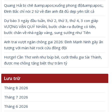
Email của bạn sẽ không được hiển thị công khai.
Các
trường bắt buộc được đánh dấu
*
Bình luận
*
Tên
*
Email
*
Trang web