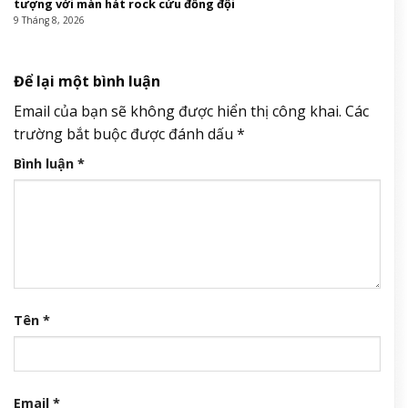
Quang Hải bị chê &amp;apos;xuống phong độ&amp;apos;, Đình
Bắc chỉ nói 2 từ về đàn anh đã đủ dẹp yên tất cả
9 Tháng 8, 2026
Dự báo 3 ngày đầu tuần, thứ 2, thứ 3, thứ 4, 3 con giáp VƯỢNG
VẬN QUÝ NHÂN, bước chân ra đường có tiền, bước chân về nhà
ngập vàng, sung sướng như Tiên
9 Tháng 8, 2026