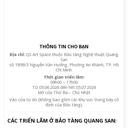
Trường thành từ chiến tranh, từng là bộ đội pháo
binh và họa sĩ cho các báo như Quân Giải Phóng và
Quân đội Nhân dân, Đỗ Sơn theo học Trường Cao
đẳng Mỹ thuật Việt Nam (1961-1964; 1973-1978)
trước khi công tác tại Xưởng Mỹ thuật Quân đội và
Bảo tàng Lịch sử Quân sự Việt Nam cho đến khi nghỉ
hưu.