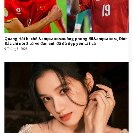
This entry was posted in
Giáo hội Việt Nam
and tagged
Color
,
của
,
đố
,
đôi
,
hơn
,
Kỳ
,
làm
,
Life
,
mẫu
,
mỹ thuật
,
Nửa
,
sắc
,
Sơn
,
thể
,
thoại
,
triển
,
triển lãm
,
với
.
Tin cùng chuyên mục: