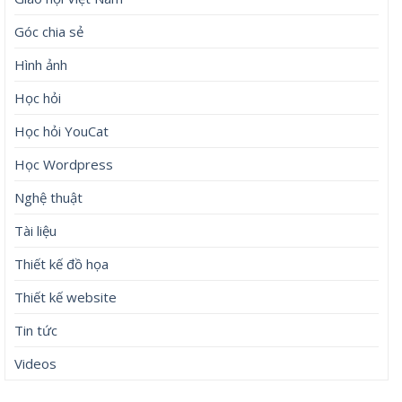
bước chân về nhà ngập vàng, sung sướng như Tiên
Anh trai vượt ngàn chông gai 2026: Đinh Mạnh Ninh gây ấn
tượng với màn hát rock cứu đồng đội
Hotgirl Cần Thơ xinh như búp bê, cưới thiếu gia Sài Thành,
được mẹ chồng tặng biệt thự trăm tỷ
Lưu trữ
Tháng 8 2026
Tháng 7 2026
Tháng 6 2026
Tháng 5 2026
Tháng 4 2026
Tháng 3 2026