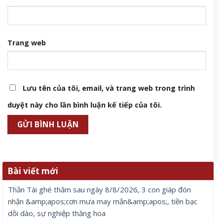
Anh trai vượt ngàn chông gai 2026: Đinh Mạnh Ninh gây ấn
tượng với màn hát rock cứu đồng đội
9 Tháng 8, 2026
Để lại một bình luận