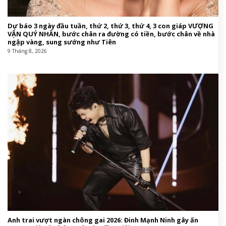
Thần Tài ghé thăm sau ngày 8/8/2026, 3 con giáp đón nhận
&amp;apos;cơn mưa may mắn&amp;apos;, tiền bạc dồi dào, sự
nghiệp thăng hoa
9 Tháng 8, 2026