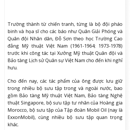
Càng về sau, ông càng chủ động giải phóng hình và
bảng màu khỏi quy ước và sự tinh luyện theo chuẩn
mực hàn lâm để chạm đến trực cảm và cảm xúc
nguyên thủy.