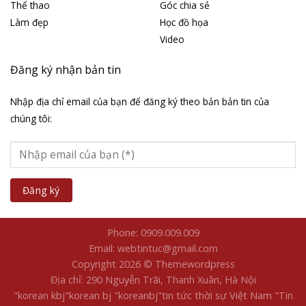
Học hỏi
Học hỏi YouCat
Học Wordpress
Nghệ thuật
Tài liệu
Thiết kế đồ họa
Thiết kế website
Tin tức
Videos
Về chúng tôi
Liên kết website