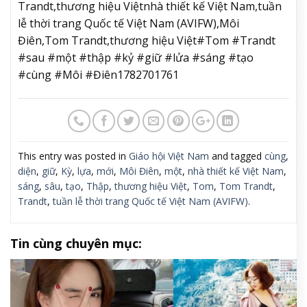
THEO DÕI:
Harper’s Bazaar Việt Nam
Fashion,nhà thiết kế Việt Nam,tuần lễ thời trang
Quốc tế Việt Nam (AVIFW),Môi Điên,Tom
Trandt,thương hiệu Việtnhà thiết kế Việt Nam,tuần
lễ thời trang Quốc tế Việt Nam (AVIFW),Môi
Điên,Tom Trandt,thương hiệu Việt#Tom #Trandt
#sau #một #thập #kỷ #giữ #lửa #sáng #tạo
#cùng #Môi #Điên1782701761
This entry was posted in
Giáo hội Việt Nam
and tagged
cùng
,
diện
,
giữ
,
Kỳ
,
lựa
,
mới
,
Môi Điên
,
một
,
nhà thiết kế Việt Nam
,
sáng
,
sâu
,
tạo
,
Thập
,
thương hiệu Việt
,
Tom
,
Tom Trandt
,
Trandt
,
tuần lễ thời trang Quốc tế Việt Nam (AVIFW)
.