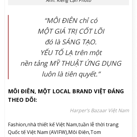
Ảnh: Kiếng Cận Photo
“
MÔI ĐIÊN
chỉ có
MỘT GIÁ TRỊ CỐT LÕI
đó là
SÁNG TẠO
.
YẾU TỐ LẠ
trên một
nền tảng
MỸ THUẬT ỨNG DỤNG
luôn là tiên quyết.”
MÔI ĐIÊN, MỘT LOCAL BRAND VIỆT ĐÁNG