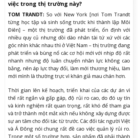
việc trong thị trường này?
TOM TRANDT:
So với New York [nơi Tom Trandt
từng học tập và sinh sống trước khi thành lập Môi
Điên] – một thị trường đã phát triển, ổn định với
nhiều quy củ nhưng dồi dào nhân tài tứ xứ với các
góc nhìn khác nhau thì ở Việt Nam – thị trường đang
phát triển và bùng nổ các cơ hội mới với nhịp độ rất
nhanh nhưng độ luân chuyển nhân lực không cao
bằng, nên áp lực thay đổi, làm mới thương hiệu, làm
mới mình là thường trực vì khán giả mau chán hơn.
Thời gian lên kế hoạch, triển khai của các dự án vì
thế rất ngắn và gấp gáp, độ rủi ro cao, do đó uy tín
và kinh nghiệm rất quan trọng, rất khó để tham gia
và trở thành một mắt xích nếu không xây dựng được
sự an tâm cho đối tác từ trước. Các đối tác người Việt
và Á Đông nói chung rất đề cao việc quản lý rủi ro.
Trong một số trường hợp, sản phẩm đã phải thành