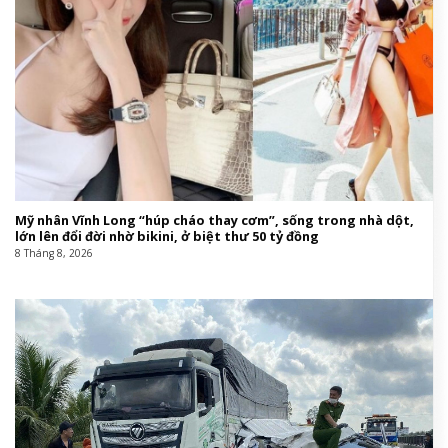
Tin cùng chuyên mục:
Mỹ nhân Vĩnh Long “húp cháo thay cơm”, sống trong nhà dột,
lớn lên đổi đời nhờ bikini, ở biệt thư 50 tỷ đồng
8 Tháng 8, 2026