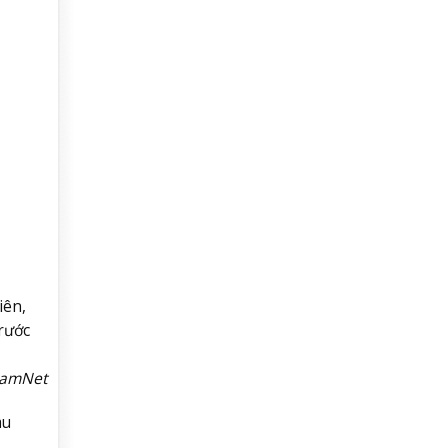
iên,
rước
NamNet
au