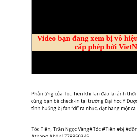
Phản ứng của Tóc Tiên khi fan đào lại ảnh thờ
cùng bạn bè check-in tại trường Đại học Y Dượ
tình huống bị fan “dí” ra nhạc, đặt hàng một c
Tóc Tiên, Trần Ngọc Vàng#Tóc #Tiên #bị #đồ
#tháng #hôn1778850345