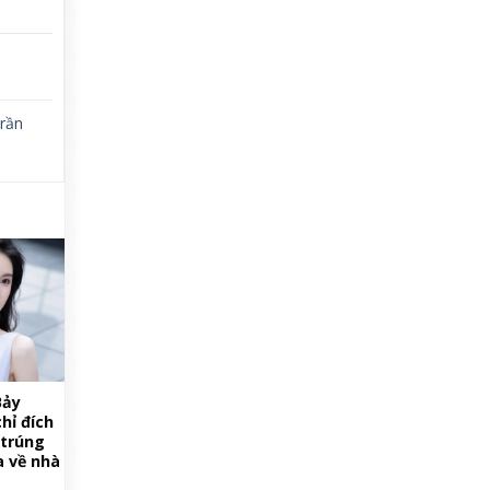
rần
Bảy
hỉ đích
 trúng
a về nhà