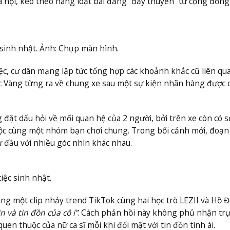
 hội, kéo theo hàng loạt bài đăng “đẩy thuyền” từ cộng đồng
sinh nhật. Ảnh: Chụp màn hình.
c, cư dân mạng lập tức tổng hợp các khoảnh khắc cũ liên qu
ọc Vàng từng ra về chung xe sau một sự kiện nhãn hàng được c
 đặt dấu hỏi về mối quan hệ của 2 người, bởi trên xe còn có s
huộc cùng một nhóm bạn chơi chung. Trong bối cảnh mới, đoạn
ừ đầu với nhiều góc nhìn khác nhau.
ệc sinh nhật.
ăng một clip nhảy trend TikTok cùng hai học trò LEZII và Hồ 
n và tin đồn của cô í”
. Cách phản hồi này không phủ nhận trự
n thuộc của nữ ca sĩ mỗi khi đối mặt với tin đồn tình ái.