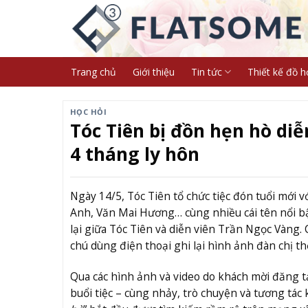
Skip
to
content
Trang chủ
Giới thiệu
Tin tức
Thiết kế đồ h
HỌC HỎI
Tóc Tiên bị đồn hẹn hò di
4 tháng ly hôn
Ngày 14/5, Tóc Tiên tổ chức tiệc đón tuổi mới
Anh, Văn Mai Hương… cùng nhiều cái tên nổi bậ
lại giữa Tóc Tiên và diễn viên Trần Ngọc Vàng. 
chú dùng điện thoại ghi lại hình ảnh đàn chị th
Qua các hình ảnh và video do khách mời đăng tả
buổi tiệc – cùng nhảy, trò chuyện và tương tác k