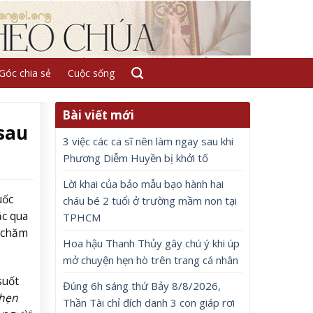
Góc chia sẻ
Cuộc sống
Bài viết mới
sau
3 việc các ca sĩ nên làm ngay sau khi
Phương Diễm Huyền bị khởi tố
Lời khai của bảo mẫu bạo hành hai
uốc
cháu bé 2 tuổi ở trường mầm non tại
ắc qua
TPHCM
n chăm
Hoa hậu Thanh Thủy gây chú ý khi úp
mở chuyện hẹn hò trên trang cá nhân
suốt
Đúng 6h sáng thứ Bảy 8/8/2026,
 hẹn
Thần Tài chỉ đích danh 3 con giáp rơi