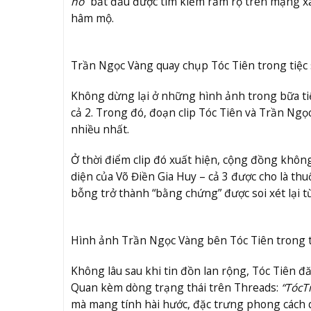
hò
” bắt đầu được tìm kiếm rầm rộ trên mạng xã
hâm mộ.
Trần Ngọc Vàng quay chụp Tóc Tiên trong tiệc 
Không dừng lại ở những hình ảnh trong bữa tiệ
cả 2. Trong đó, đoạn clip Tóc Tiên và Trần Ng
nhiều nhất.
Ở thời điểm clip đó xuất hiện, cộng đồng không
diện của Võ Điền Gia Huy – cả 3 được cho là t
bỗng trở thành “bằng chứng” được soi xét lại t
Hình ảnh Trần Ngọc Vàng bên Tóc Tiên trong ti
Không lâu sau khi tin đồn lan rộng, Tóc Tiên đ
Quan kèm dòng trạng thái trên Threads:
“TócTi
mà mang tính hài hước, đặc trưng phong cách que