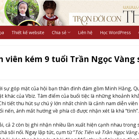
ọa
Thiết kế website
Chia sẻ
Liên hệ
Học WordPress
ễn viên kém 9 tuổi Trần Ngọc Vàng 
 với sự góp mặt của hội bạn thân đình đám gồm Minh Hằng, Q
t khác của Vbiz. Tâm điểm của buổi tiệc là những khoảnh kh
Chi tiết thu hút sự chú ý lớn nhất chính là cảnh nam diễn viê
ổi nến, ánh mắt hướng về phía cô được nhận xét là khá “tình”.
i, cả 2 còn bị ghi nhận nhiều lần xuất hiện cạnh nhau trong 
há sôi nổi. Ngay lập tức, cụm từ “
Tóc Tiên và Trần Ngọc Vàng