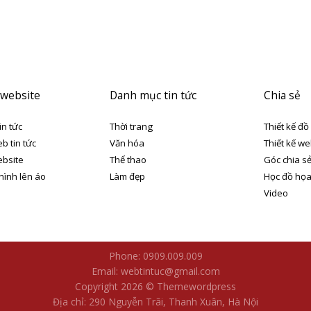
 website
Danh mục tin tức
Chia sẻ
in tức
Thời trang
Thiết kế đồ
eb tin tức
Văn hóa
Thiết kế we
ebsite
Thể thao
Góc chia s
 hình lên áo
Làm đẹp
Học đồ họ
Video
Phone: 0909.009.009
Email: webtintuc@gmail.com
Copyright 2026 © Themewordpress
Địa chỉ: 290 Nguyễn Trãi, Thanh Xuân, Hà Nội