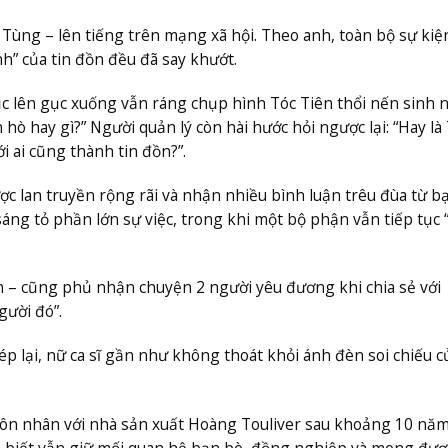
 Tùng – lên tiếng trên mạng xã hội. Theo anh, toàn bộ sự kiện
nh” của tin đồn đều đã say khướt.
c lên gục xuống vẫn ráng chụp hình Tóc Tiên thổi nến sinh 
ò hay gì?” Người quản lý còn hài hước hỏi ngược lại: “Hay là
i ai cũng thành tin đồn?”.
 lan truyền rộng rãi và nhận nhiều bình luận trêu đùa từ bạ
sáng tỏ phần lớn sự việc, trong khi một bộ phận vẫn tiếp tục 
iên – cũng phủ nhận chuyện 2 người yêu đương khi chia sẻ với
gười đó”.
p lại, nữ ca sĩ gần như không thoát khỏi ánh đèn soi chiếu c
hôn nhân với nhà sản xuất Hoàng Touliver sau khoảng 10 nă
cho biết vẫn giữ mối quan hệ bạn bè, đồng nghiệp và mong đượ