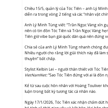
Chiều 15/5, quản lý của Tóc Tiên – anh Lý Minh
diễn ra trong vòng 2 tiếng và các “nhân vật chí
Anh Lý Minh Tùng viết: “Trần Ngọc Vàng xỉn gụ
nên có tin đồn Tóc Tiên và Trần Ngọc Vàng hẹn h
Tiên giờ vibe bạn gái quốc dân quá nên đứng vớ
Chia sẻ của anh Lý Minh Tùng nhanh chóng được
Nhiều người cho rằng lời giải thích này đã làm 
thuyền” bất chấp.
Stylist Kelbin Lei – người thân thiết với Tóc T
VietNamNet:
“Sao Tóc Tiên đứng với ai là đồn n
Kể từ sau cuộc hôn nhân với Hoàng Touliver khé
luận trong bất kỳ tương tác cá nhân nào.
Ngày 17/1/2026, Tóc Tiên xác nhận chấm dứt 
bó tính cả thời gian yêu và kết hôn. Hai bên 