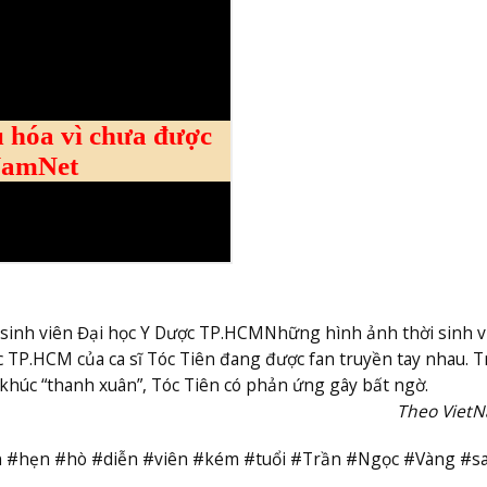
i sinh viên Đại học Y Dược TP.HCM
Những hình ảnh thời sinh v
c TP.HCM của ca sĩ Tóc Tiên đang được fan truyền tay nhau. T
a khúc “thanh xuân”, Tóc Tiên có phản ứng gây bất ngờ.
Theo Viet
n #hẹn #hò #diễn #viên #kém #tuổi #Trần #Ngọc #Vàng #s