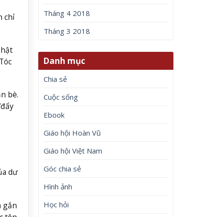
Tháng 4 2018
 chỉ
Tháng 3 2018
nhật
Danh mục
 Tóc
Chia sẻ
n bè.
Cuộc sống
“đẩy
Ebook
Giáo hội Hoàn Vũ
Giáo hội Việt Nam
Góc chia sẻ
ủa dư
Hình ảnh
Học hỏi
m gắn
c tôn