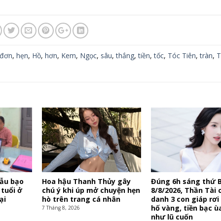
đơn
,
hẹn
,
Hồ
,
hơn
,
Kem
,
Ngọc
,
sâu
,
thắng
,
tiền
,
tốc
,
Tóc Tiên
,
tràn
,
T
mẫu bạo
Hoa hậu Thanh Thủy gây
Đúng 6h sáng thứ 
 tuổi ở
chú ý khi úp mở chuyện hẹn
8/8/2026, Thần Tài c
ại
hò trên trang cá nhân
danh 3 con giáp rơi
hố vàng, tiền bạc ù
7 Tháng 8, 2026
như lũ cuốn