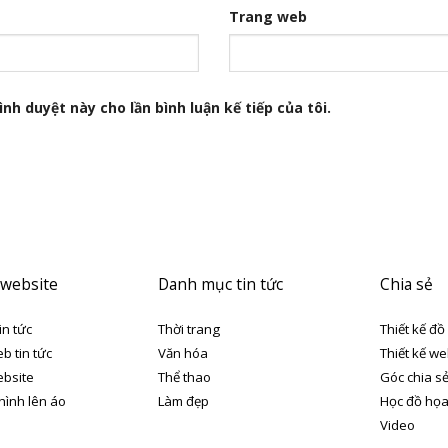
Trang web
nh duyệt này cho lần bình luận kế tiếp của tôi.
 website
Danh mục tin tức
Chia sẻ
in tức
Thời trang
Thiết kế đồ
eb tin tức
Văn hóa
Thiết kế we
ebsite
Thể thao
Góc chia s
 hình lên áo
Làm đẹp
Học đồ họ
Video