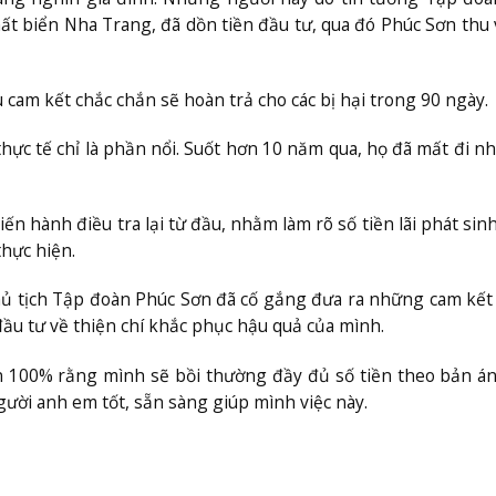
ất biển Nha Trang, đã dồn tiền đầu tư, qua đó Phúc Sơn thu
am kết chắc chắn sẽ hoàn trả cho các bị hại trong 90 ngày.
hực tế chỉ là phần nổi. Suốt hơn 10 năm qua, họ đã mất đi nh
ến hành điều tra lại từ đầu, nhằm làm rõ số tiền lãi phát sinh
hực hiện.
 Chủ tịch Tập đoàn Phúc Sơn đã cố gắng đưa ra những cam kết
ầu tư về thiện chí khắc phục hậu quả của mình.
n 100% rằng mình sẽ bồi thường đầy đủ số tiền theo bản á
gười anh em tốt, sẵn sàng giúp mình việc này.