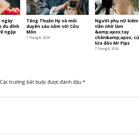
, ngày
Tăng Thuấn Hy và mối
Người phụ nữ kiếm
p đu đỉnh
duyên sáu năm với Cửu
tiền nhờ làm
về ngập
Môn
&amp;apos;tay
chân&amp;apos; củ
7 Tháng 8, 2026
lừa đảo Mr Pips
7 Tháng 8, 2026
Các trường bắt buộc được đánh dấu
*