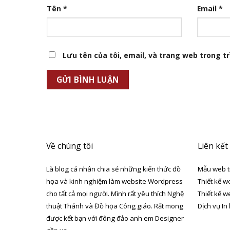
Tên
*
Email
*
Lưu tên của tôi, email, và trang web trong trì
Về chúng tôi
Liên kết
Là blog cá nhân chia sẻ những kiến thức đồ
Mẫu web t
họa và kinh nghiệm làm website Wordpress
Thiết kế w
cho tất cả mọi người. Mình rất yêu thích Nghệ
Thiết kế w
thuật Thánh và Đồ họa Công giáo. Rất mong
Dịch vụ In
được kết bạn với đông đảo anh em Designer