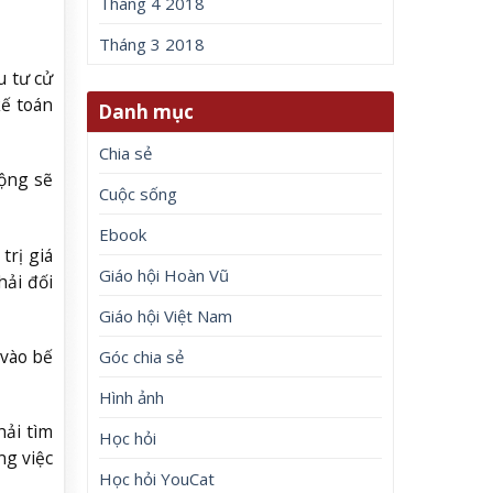
Tháng 4 2018
Tháng 3 2018
u tư cử
kế toán
Danh mục
Chia sẻ
động sẽ
Cuộc sống
Ebook
trị giá
Giáo hội Hoàn Vũ
hải đối
Giáo hội Việt Nam
 vào bế
Góc chia sẻ
Hình ảnh
hải tìm
Học hỏi
ng việc
Học hỏi YouCat