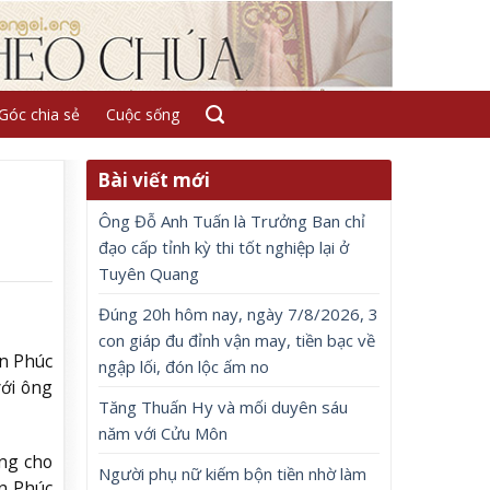
Góc chia sẻ
Cuộc sống
Bài viết mới
u
Ông Đỗ Anh Tuấn là Trưởng Ban chỉ
đạo cấp tỉnh kỳ thi tốt nghiệp lại ở
Tuyên Quang
Đúng 20h hôm nay, ngày 7/8/2026, 3
con giáp đu đỉnh vận may, tiền bạc về
àn Phúc
ngập lối, đón lộc ấm no
với ông
Tăng Thuấn Hy và mối duyên sáu
năm với Cửu Môn
ọng cho
Người phụ nữ kiếm bộn tiền nhờ làm
n Phúc