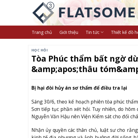
Skip
to
content
Trang chủ
Giới thiệu
Tin tức
Thiết kế đồ h
HỌC HỎI
Tòa Phúc thẩm bất ngờ d
&amp;apos;thâu tóm&amp;
Bị hại đòi hủy án sơ thẩm để điều tra lại
Sáng 30/6, theo kế hoạch phiên tòa phúc thẩm
Sơn tiếp tục phần xét hỏi. Tuy nhiên, do hôm
Nguyễn Văn Hậu nên Viện Kiểm sát cho đối chất
Nhận ủy quyền các thân chủ, luật sư cho rằn
kinh tế địa phương và ảnh hưởng đời sống h