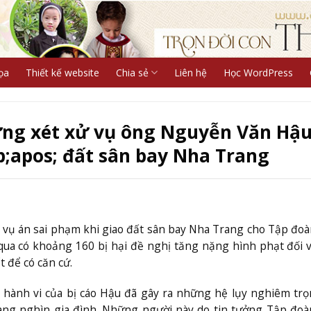
ọa
Thiết kế website
Chia sẻ
Liên hệ
Học WordPress
ừng xét xử vụ ông Nguyễn Văn Hậ
apos; đất sân bay Nha Trang
 vụ án sai phạm khi giao đất sân bay Nha Trang cho Tập đo
 qua có khoảng 160 bị hại đề nghị tăng nặng hình phạt đối 
 để có căn cứ.
g hành vi của bị cáo Hậu đã gây ra những hệ lụy nghiêm tr
àng nghìn gia đình. Những người này do tin tưởng Tập đoà