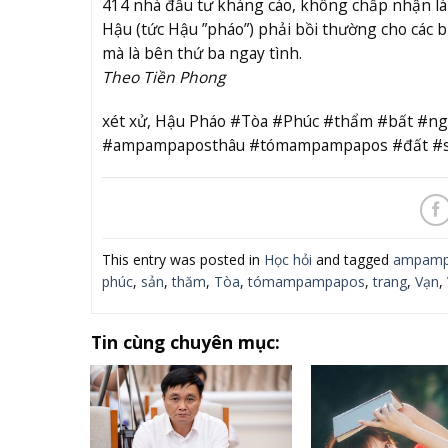
414 nhà đầu tư kháng cáo, không chấp nhận là 
Hậu (tức Hậu ”pháo”) phải bồi thường cho các bị
mà là bên thứ ba ngay tình.
Theo Tiền Phong
xét xử, Hậu Pháo #Tòa #Phúc #thẩm #bất #n
#ampampaposthâu #tómampampapos #đất #s
This entry was posted in
Học hỏi
and tagged
ampamp
phúc
,
sản
,
thăm
,
Tòa
,
tómampampapos
,
trang
,
Vạn
,
Tin cùng chuyên mục: