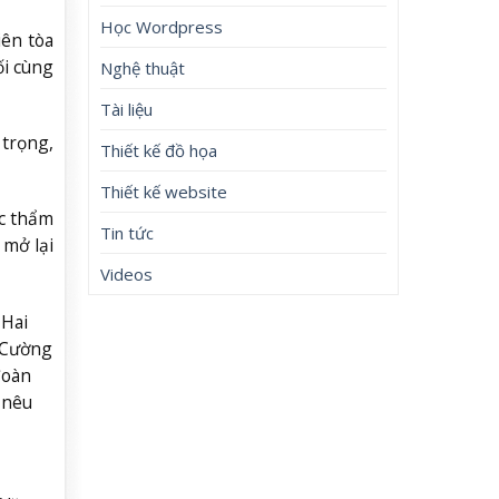
Học Wordpress
iên tòa
ối cùng
Nghệ thuật
Tài liệu
 trọng,
Thiết kế đồ họa
Thiết kế website
ợc thẩm
Tin tức
 mở lại
Videos
 Hai
 Cường
đoàn
 nêu