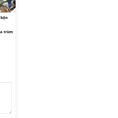
 bộn
a trùm