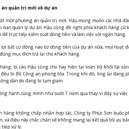
 án quản trị mới về dự án
xuất một phương án quản trị mới. Hậu mong muốn các nhà đầ
ào ban quản lý dự án. Hậu cũng đề nghị phía khách hàng cử 
để trực tiếp kiểm soát dòng tiền và làm việc với ngân hàng.
lợi bất cứ đồng nào từ dòng tiền của dự án nữa, mọi hoạt 
đúng mục đích trả lại cho khách hàng.
àng, bị cáo Hậu cũng cho hay hiện tại toàn bộ khối tài sản 
 đều bị Bộ Công an phong tỏa. Trong khi đó, ông lại đang p
 công dân do đang bị tạm giam.
ồng hành cùng mình như suốt 7 năm qua thay vì đẩy sự việc
ách hàng không chấp nhận hợp tác, Công ty Phúc Sơn buộc p
, và điều này chắc chắn sẽ không mang lại kết quả tối ưu bằ
tiếp xử lý.