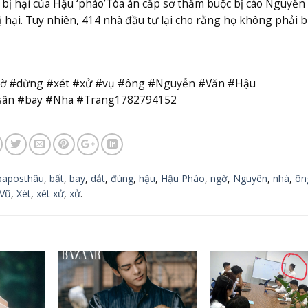
bị hại của Hậu ‘pháo’
Tòa án cấp sơ thẩm buộc bị cáo Nguyễn
 hại. Tuy nhiên, 414 nhà đầu tư lại cho rằng họ không phải b
gờ #dừng #xét #xử #vụ #ông #Nguyễn #Văn #Hậu
ân #bay #Nha #Trang1782794152
aposthâu
,
bất
,
bay
,
dắt
,
đúng
,
hậu
,
Hậu Pháo
,
ngờ
,
Nguyên
,
nhà
,
ôn
Vũ
,
Xét
,
xét xử
,
xử
.