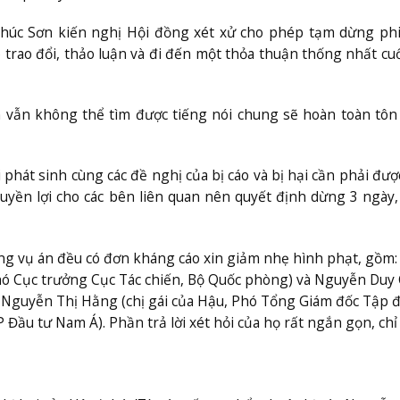
Phúc Sơn kiến nghị Hội đồng xét xử cho phép tạm dừng ph
p trao đổi, thảo luận và đi đến một thỏa thuận thống nhất cu
 vẫn không thể tìm được tiếng nói chung sẽ hoàn toàn tôn
phát sinh cùng các đề nghị của bị cáo và bị hại cần phải đư
uyền lợi cho các bên liên quan nên quyết định dừng 3 ngày,
ong vụ án đều có đơn kháng cáo xin giảm nhẹ hình phạt, gồm:
ó Cục trưởng Cục Tác chiến, Bộ Quốc phòng) và Nguyễn Duy
 Nguyễn Thị Hằng (chị gái của Hậu, Phó Tổng Giám đốc Tập 
Đầu tư Nam Á). Phần trả lời xét hỏi của họ rất ngắn gọn, chỉ