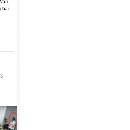
 Văn
ị hại
g
,