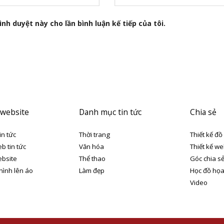
nh duyệt này cho lần bình luận kế tiếp của tôi.
 website
Danh mục tin tức
Chia sẻ
in tức
Thời trang
Thiết kế đồ
eb tin tức
Văn hóa
Thiết kế we
ebsite
Thể thao
Góc chia s
 hình lên áo
Làm đẹp
Học đồ họ
Video