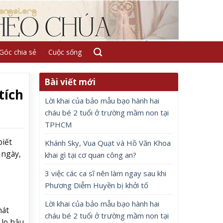
Góc chia sẻ
Cuộc sống
Bài viết mới
tích
Lời khai của bảo mẫu bạo hành hai
cháu bé 2 tuổi ở trường mầm non tại
TPHCM
biết
Khánh Sky, Vua Quạt và Hồ Văn Khoa
 ngày,
khai gì tại cơ quan công an?
3 việc các ca sĩ nên làm ngay sau khi
Phương Diễm Huyền bị khởi tố
Lời khai của bảo mẫu bạo hành hai
hát
cháu bé 2 tuổi ở trường mầm non tại
 lo hậu