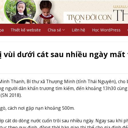
ọa
Thiết kế website
Chia sẻ
Liên hệ
Học WordPress
ị vùi dưới cát sau nhiều ngày mất 
 Minh Thanh, Bí thư xã Thượng Minh (tỉnh Thái Nguyên), cho 
ùng người dân khẩn trương tìm kiếm, đến khoảng 13h30 cùng
 (SN 2018).
Ngò, cách nơi gặp nạn khoảng 500m.
lớp cát do dòng nước cuốn trôi sau nhiều ngày. Ngay sau khi p
tục theo quy định, đồng thời bàn giao thi thể cho gia đình để