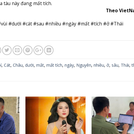
 tàu này đang mất tích.
Theo Viet
#vùi #dưới #cát #sau #nhiều #ngày #mất #tích #ở #Thái
í
,
Cát
,
Châu
,
dưới
,
mắt
,
mất tích
,
ngày
,
Nguyên
,
nhiều
,
ở
,
sâu
,
Thái
,
t