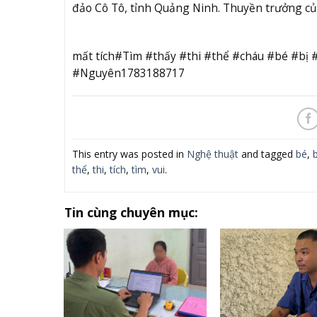
đảo Cô Tô, tỉnh Quảng Ninh. Thuyền trưởng của
mất tích#Tìm #thấy #thi #thể #cháu #bé #bị 
#Nguyên1783188717
This entry was posted in
Nghệ thuật
and tagged
bé
,
b
thể
,
thi
,
tích
,
tìm
,
vui
.
Tin cùng chuyên mục: