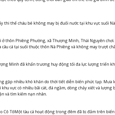
y thi thể cháu bé không may bị đuối nước tại khu vực suối Nà
ại ở thôn Phiêng Phường, xã Thượng Minh, Thái Nguyên chơi.
câu cá tại suối thuộc thôn Nà Phiêng và không may trượt châ
hượng Minh đã khẩn trương huy động tối đa lực lượng triển kh
ng gặp nhiều khó khăn do thời tiết diễn biến phức tạp. Mưa l
i khu vực có nhiều bãi cát, đá ngầm, dòng chảy xiết và lượng 
 cận và tìm kiếm nạn nhân.
ảo Cô Tô
Một tàu cá hoạt động trong đêm đã bị đắm trên biển