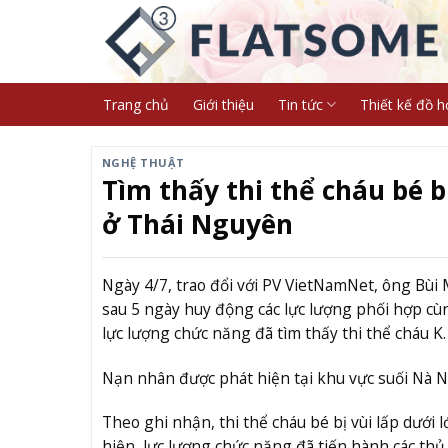
Skip
to
content
Trang chủ
Giới thiệu
Tin tức
Thiết kế đồ h
NGHỆ THUẬT
Tìm thấy thi thể cháu bé b
ở Thái Nguyên
Ngày 4/7, trao đổi với PV VietNamNet, ông Bùi
sau 5 ngày huy động các lực lượng phối hợp c
lực lượng chức năng đã tìm thấy thi thể cháu K.
Nạn nhân được phát hiện tại khu vực suối Nà 
Theo ghi nhận, thi thể cháu bé bị vùi lấp dưới 
hiện, lực lượng chức năng đã tiến hành các thủ 