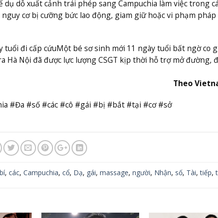
để dụ dỗ xuất cảnh trái phép sang Campuchia làm việc trong cá
 nguy cơ bị cưỡng bức lao động, giam giữ hoặc vi phạm pháp 
 tuổi đi cấp cứu
Một bé sơ sinh mới 11 ngày tuổi bất ngờ co gi
ra Hà Nội đã được lực lượng CSGT kịp thời hỗ trợ mở đường, đ
Theo Viet
 #Đa #số #các #cô #gái #bị #bắt #tại #cơ #sở
bí
,
các
,
Campuchia
,
cổ
,
Dạ
,
gái
,
massage
,
người
,
Nhận
,
số
,
Tài
,
tiếp
,