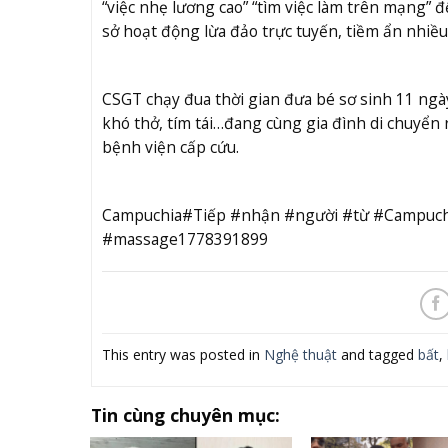
“việc nhẹ lương cao” “tìm việc làm trên mạng” 
sở hoạt động lừa đảo trực tuyến, tiềm ẩn nhiều
CSGT chạy đua thời gian đưa bé sơ sinh 11 ngày
khó thở, tím tái…đang cùng gia đình di chuyển 
bệnh viện cấp cứu.
Campuchia#Tiếp #nhận #người #từ #Campuchia
#massage1778391899
This entry was posted in
Nghệ thuật
and tagged
bất
,
Tin cùng chuyên mục: