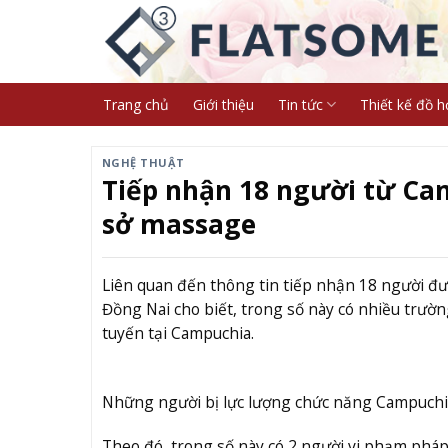
Skip
to
content
Trang chủ
Giới thiệu
Tin tức
Thiết kế đồ h
NGHỆ THUẬT
Tiếp nhận 18 người từ Camp
sở massage
Liên quan đến thông tin tiếp nhận 18 người đư
Đồng Nai cho biết, trong số này có nhiều trườn
tuyến tại Campuchia.
Những người bị lực lượng chức năng Campuchia 
Theo đó, trong số này có 2 người vi phạm pháp