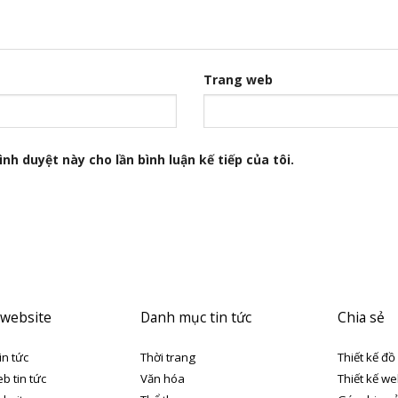
Trang web
nh duyệt này cho lần bình luận kế tiếp của tôi.
 website
Danh mục tin tức
Chia sẻ
in tức
Thời trang
Thiết kế đồ
eb tin tức
Văn hóa
Thiết kế we