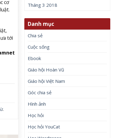
c cơ
Tháng 3 2018
luật.
Danh mục
ật,
Chia sẻ
ưa tới
Cuộc sống
namnet
Ebook
Giáo hội Hoàn Vũ
Giáo hội Việt Nam
Góc chia sẻ
Hình ảnh
từ
.
Học hỏi
Học hỏi YouCat
Học Wordpress