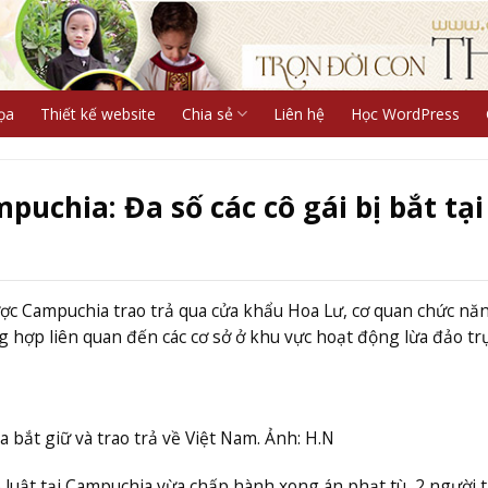
ọa
Thiết kế website
Chia sẻ
Liên hệ
Học WordPress
uchia: Đa số các cô gái bị bắt tại
ợc Campuchia trao trả qua cửa khẩu Hoa Lư, cơ quan chức nă
g hợp liên quan đến các cơ sở ở khu vực hoạt động lừa đảo tr
bắt giữ và trao trả về Việt Nam. Ảnh: H.N
 luật tại Campuchia vừa chấp hành xong án phạt tù, 2 người 