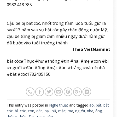
0982.418.785.
Cậu bé bị bắt cóc, nhốt trong hầm lúc 5 tuổi, giờ ra
sao?
13 năm sau vụ bắt cóc gây chấn động nước Mỹ,
cậu bé từng bị giam cầm nhiều ngày dưới hầm giờ
đã bước vào tuổi trưởng thành.
Theo VietNamnet
bắt cóc#Thực #hư #thông #tin #hai #mẹ #con #bị
#người #đàn #ông #mặc #áo #trắng #vào #nhà
#bắt #cóc1782405150
This entry was posted in
Nghệ thuật
and tagged
ào
,
bất
,
bắt
cóc
,
bí
,
cóc
,
con
,
dàn
,
hại
,
hũ
,
mắc
,
mẹ
,
người
,
nhà
,
ông
,
thông
,
thức
,
Tin
,
trang
,
vào
.