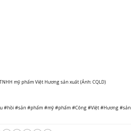
TNHH mỹ phẩm Việt Hương sản xuất (Ảnh: CQLD)
hu #hồi #sản #phẩm #mỹ #phẩm #Công #Việt #Hương #sản