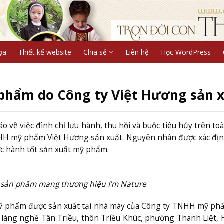
ọa
Thiết kế website
Chia sẻ
Liên hệ
Học WordPress
phẩm do Công ty Việt Hương sản 
o về việc đình chỉ lưu hành, thu hồi và buộc tiêu hủy trên to
H mỹ phẩm Việt Hương sản xuất. Nguyên nhân được xác địn
ực hành tốt sản xuất mỹ phẩm.
u sản phẩm mang thương hiệu I’m Nature
ỹ phẩm được sản xuất tại nhà máy của Công ty TNHH mỹ ph
 làng nghề Tân Triều, thôn Triều Khúc, phường Thanh Liệt, 