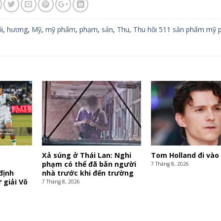
i
,
hương
,
Mỹ
,
mỹ phẩm
,
phạm
,
sản
,
Thu
,
Thu hồi 511 sản phẩm mỹ
Xả súng ở Thái Lan: Nghi
Tom Holland đi vào 
phạm có thể đã bắn người
7 Tháng 8, 2026
định
nhà trước khi đến trường
 giải Vô
7 Tháng 8, 2026