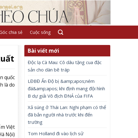
Góc chia sẻ
Cuộc sống
Bài viết mới
xuất
Độc lạ Cà Mau: Cô dâu tặng cua đặc
sản cho dàn bê tráp
àn quốc
LĐBĐ Ấn Độ bị &amp;apos;ném
h là do
đá&amp;apos; khi định mang đội hình
B dự giải Vô địch ĐNÁ của FIFA
Xả súng ở Thái Lan: Nghi phạm có thể
đã bắn người nhà trước khi đến
trường
ẩm Việt
Tom Holland đi vào lịch sử
Hà Nội)