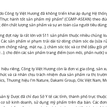
là do Công ty Việt Hương đã không triển khai áp dụng Hệ thố
ẩn “Thực hành tốt sản phẩm mỹ phẩm” (CGMP-ASEAN) theo đú
 đến chất lượng sản phẩm và sự an toàn của người tiêu dùng
ng đợt này là rất lớn với 511 sản phẩm thuộc nhiều chủng lo
. Các sản phẩm vi phạm trải dài từ dòng chăm sóc da (sữa r
kem chống nắng, mặt nạ…); chăm sóc tóc và cơ thể (dầu gội p
y…); cho đến các sản phẩm trang điểm (son môi, phấn nước) 
iệu riêng, Công ty Việt Hương còn là đơn vị gia công, sản x
chức và cá nhân chịu trách nhiệm đưa sản phẩm ra thị trườ
ics, Thương hiệu I’m Nature, Dakami Group, Olic Việt Nam, 
 lý Dược đã chỉ đạo Sở Y tế các tỉnh, thành phố trực thuộ
cơ sở kinh doanh, sử dụng mỹ phẩm trên địa bàn. Các đơn