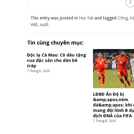
This entry was posted in
Học hỏi
and tagged
Công
,
hố
Việt
,
xuất
.
Tin cùng chuyên mục:
Độc lạ Cà Mau: Cô dâu tặng
cua đặc sản cho dàn bê
tráp
7 Tháng 8, 2026
LĐBĐ Ấn Độ bị
&amp;apos;ném
đá&amp;apos; khi 
mang đội hình B dự
địch ĐNÁ của FIFA
7 Tháng 8, 2026