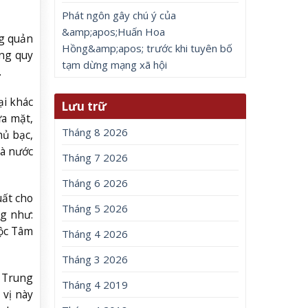
Phát ngôn gây chú ý của
&amp;apos;Huấn Hoa
ng quản
Hồng&amp;apos; trước khi tuyên bố
ng quy
tạm dừng mạng xã hội
.
ại khác
Lưu trữ
ửa mặt,
Tháng 8 2026
hủ bạc,
và nước
Tháng 7 2026
Tháng 6 2026
uất cho
Tháng 5 2026
ng như:
Mộc Tâm
Tháng 4 2026
Tháng 3 2026
c Trung
Tháng 4 2019
 vị này