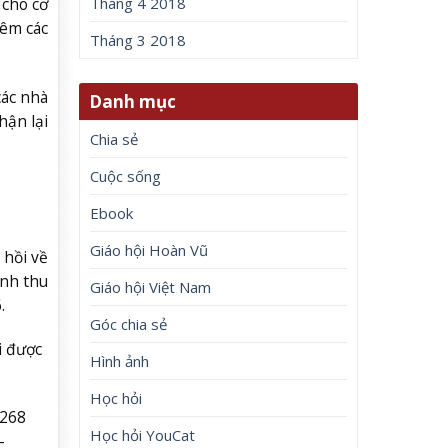
Tháng 4 2018
 cho cơ
iêm các
Tháng 3 2018
các nhà
Danh mục
hận lại
Chia sẻ
Cuộc sống
Ebook
Giáo hội Hoàn Vũ
 hồi về
ình thu
Giáo hội Việt Nam
.
Góc chia sẻ
i được
Hình ảnh
Học hỏi
 268
Học hỏi YouCat
-