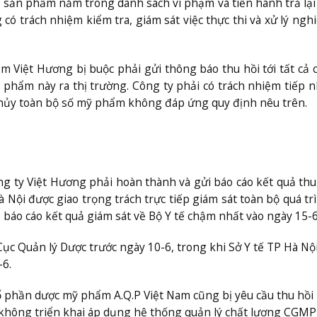
 sản phẩm nằm trong danh sách vi phạm và tiến hành trả lại
 có trách nhiệm kiểm tra, giám sát việc thực thi và xử lý ngh
 Việt Hương bị buộc phải gửi thông báo thu hồi tới tất cả 
 phẩm này ra thị trường. Công ty phải có trách nhiệm tiếp n
u hủy toàn bộ số mỹ phẩm không đáp ứng quy định nêu trên.
g ty Việt Hương phải hoàn thành và gửi báo cáo kết quả thu
à Nội được giao trọng trách trực tiếp giám sát toàn bộ quá tr
 báo cáo kết quả giám sát về Bộ Y tế chậm nhất vào ngày 15-6
ục Quản lý Dược trước ngày 10-6, trong khi Sở Y tế TP Hà Nộ
-6.
ổ phần dược mỹ phẩm A.Q.P Việt Nam cũng bị yêu cầu thu hồi
hông triển khai áp dụng hệ thống quản lý chất lượng CGMP