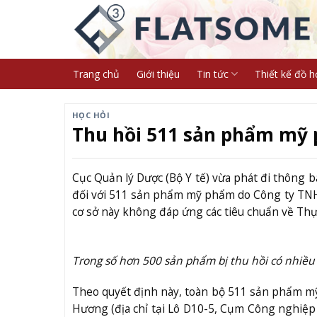
Skip
to
content
Trang chủ
Giới thiệu
Tin tức
Thiết kế đồ h
HỌC HỎI
Thu hồi 511 sản phẩm mỹ 
Cục Quản lý Dược (Bộ Y tế) vừa phát đi thông bá
đối với 511 sản phẩm mỹ phẩm do Công ty TNH
cơ sở này không đáp ứng các tiêu chuẩn về Th
Trong số hơn 500 sản phẩm bị thu hồi có nhiề
Theo quyết định này, toàn bộ 511 sản phẩm m
Hương (địa chỉ tại Lô D10-5, Cụm Công nghiệp