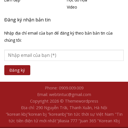
Video
Đăng ký nhận bản tin
Nhập địa chỉ email của bạn để đăng ký theo bản bản tin của
chúng tôi:
Phone: 0909.009.009
Email: webtintuc@gmail.com
Copyright 2026 © Themewordpress
Địa chỉ: 290 Nguyễn Trãi, Thanh Xuân, Hà Nội
"korean kbj​
"korean bj
"koreanbj​
"tin tức thời sự Việt Nam
"Tin
tức tiền điện tử mới nhất​
"Jiliasia 777
"Juan 365
"Korean Kbj