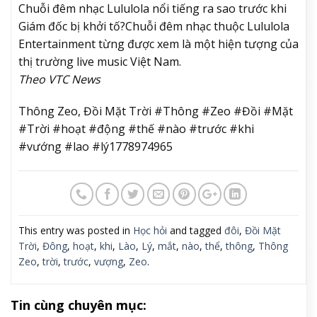
Chuỗi đêm nhạc Lululola nổi tiếng ra sao trước khi
Giám đốc bị khởi tố?
Chuỗi đêm nhạc thuộc Lululola
Entertainment từng được xem là một hiện tượng của
thị trường live music Việt Nam.
Theo VTC News
Thông Zeo, Đồi Mặt Trời #Thông #Zeo #Đồi #Mặt
#Trời #hoạt #động #thế #nào #trước #khi
#vướng #lao #lý1778974965
This entry was posted in
Học hỏi
and tagged
đôi
,
Đồi Mặt
Trời
,
Đông
,
hoạt
,
khi
,
Lào
,
Lý
,
mắt
,
nào
,
thể
,
thông
,
Thông
Zeo
,
trời
,
trước
,
vượng
,
Zeo
.
Tin cùng chuyên mục: