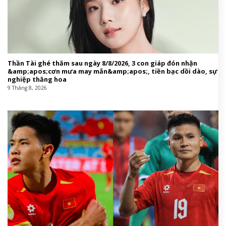
Thần Tài ghé thăm sau ngày 8/8/2026, 3 con giáp đón nhận
&amp;apos;cơn mưa may mắn&amp;apos;, tiền bạc dồi dào, sự
nghiệp thăng hoa
9 Tháng 8, 2026