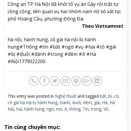
Công an TP Hà Nội đã khởi tố vụ án Gây rối trật tự
công cộng, liên quan vụ hai nhóm nam nữ xô xát tại
phố Hoàng Cầu, phường Đống Đa.
Theo Vietnamnet
hà nội, hành hung, cô gái hà nội bị hành
hung#Thông #tin #bất #ngờ #vụ #hai #cô #gái
#bị #đuổi #đánh #trong #đêm #ở #Hà
#Nội1779022200
This entry was posted in
Nghệ thuật
and tagged
bất
,
bí
,
cổ
,
cô gái hà nội bị hành hung
,
Danh
,
dưới
,
đêm
,
gái
,
Hà
,
Hà
Nội
,
hại
,
hành hung
,
ngờ
,
nơi
,
ở
,
thông
,
Tin
,
trong
,
Vũ
.
Tin cùng chuyên mục: