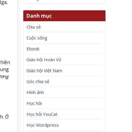
Nga,
Danh mục
Chia sẻ
Cuộc sống
Ebook
Giáo hội Hoàn Vũ
 hiện
hung
Giáo hội Việt Nam
ương
Góc chia sẻ
Hình ảnh
Học hỏi
Học hỏi YouCat
h. Ở
Học Wordpress