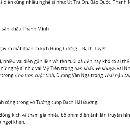
à diễn cùng nhiều nghệ sĩ như: Út Trà Ôn, Bảo Quốc, Thanh 
n sân khấu Thanh Minh.
gày ra mắt đoàn ca kịch Hùng Cường – Bạch Tuyết.
, nhiều vai diễn gắn liền với tên tuổi bà đến nay khó có ai thể
 nữ nghệ sĩ như: vai Mỹ Tiên trong
Sân khấu về khuya
, vai N
ợ trong
Cho trọn cuộc tình
, Dương Vân Nga trong
Thái hậu D
ành công trong vở Tướng cướp Bạch Hải Đường.
 đóng kịch và tham gia nhiều bộ phim điện ảnh lẫn truyền hìn
à ngợi khen.