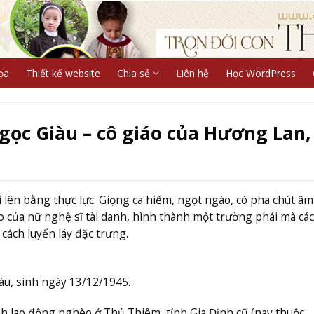
ọa
Thiết kế website
Chia sẻ
Liên hệ
Học WordPress
ọc Giàu – cô giáo của Hương Lan,
lên bằng thực lực. Giọng ca hiếm, ngọt ngào, có pha chút âm
o của nữ nghệ sĩ tài danh, hình thành một trường phái mà các
ách luyến láy đặc trưng.
àu, sinh ngày 13/12/1945.
h lao động nghèo ở Thủ Thiêm, tỉnh Gia Định cũ (nay thuộc