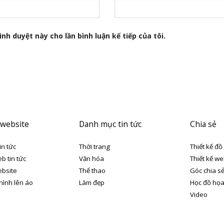
nh duyệt này cho lần bình luận kế tiếp của tôi.
 website
Danh mục tin tức
Chia sẻ
in tức
Thời trang
Thiết kế đồ
eb tin tức
Văn hóa
Thiết kế we
ebsite
Thể thao
Góc chia s
 hình lên áo
Làm đẹp
Học đồ họ
Video