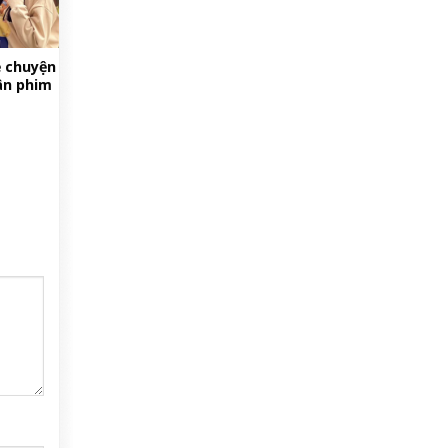
ề chuyện
ân phim