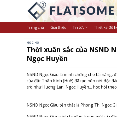
Skip
to
content
Trang chủ
Giới thiệu
Tin tức
Thiết kế đồ h
HỌC HỎI
Thời xuân sắc của NSND Ng
Ngọc Huyền
NSND Ngọc Giàu là minh chứng cho tài năng, đi 
của đất Thần Kinh (Huế) đã tạo nên nét độc đá
trò như Hương Lan, Ngọc Huyền… học hỏi theo c
NSND Ngọc Giàu tên thật là Phong Thị Ngọc Gi
NSND Ngọc Giàu sinh trưởng trong một gia đìn