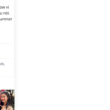
ow vì
u nói.
namnet
hời
,