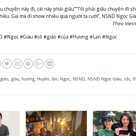
chuyện này đi, cái này phải giấu”
“Tôi phải giấu chuyện đi sh
hiều. Già mà đi show nhiều quá người ta cười”, NSND Ngọc Già
Theo Viet
D #Ngọc #Giàu #cô #giáo #của #Hương #Lan #Ngọc
giáo
,
giàu
,
hương
,
Huyền
,
lấn
,
Ngọc
,
NSND
,
NSND Ngọc Giàu
,
sắc
,
t