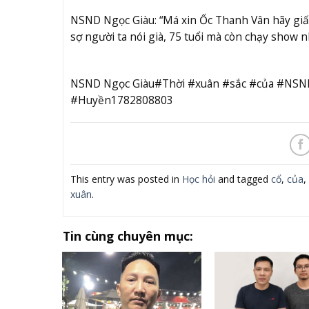
NSND Ngọc Giàu: “Má xin Ốc Thanh Vân hãy giấu 
sợ người ta nói già, 75 tuổi mà còn chạy show n
NSND Ngọc Giàu#Thời #xuân #sắc #của #NSN
#Huyền1782808803
This entry was posted in
Học hỏi
and tagged
cổ
,
của
,
xuân
.
Tin cùng chuyên mục: