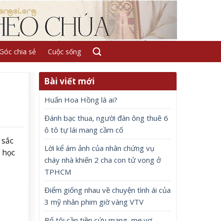
Góc chia sẻ
Cuộc sống
Bài viết mới
Huấn Hoa Hồng là ai?
Đánh bạc thua, người đàn ông thuê 6
ô tô tự lái mang cầm cố
 sắc
Lời kể ám ảnh của nhân chứng vụ
 học
cháy nhà khiến 2 cha con tử vong ở
TPHCM
Điểm giống nhau về chuyện tình ái của
3 mỹ nhân phim giờ vàng VTV
Bố tôi cần tiền cứu mạng, mẹ vợ