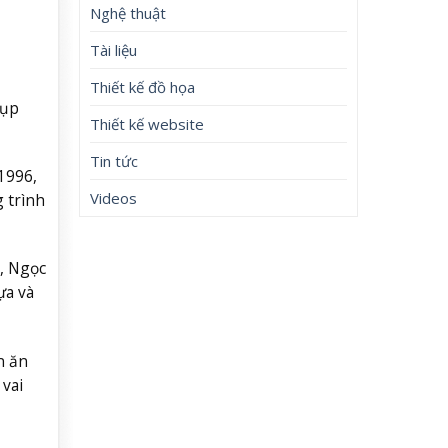
Nghệ thuật
Tài liệu
Thiết kế đồ họa
hụp
Thiết kế website
Tin tức
1996,
Videos
 trình
, Ngọc
ựa và
n ăn
vai