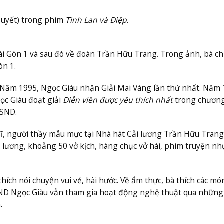
Tuyết) trong phim
Tình Lan và Điệp.
ài Gòn 1 và sau đó về đoàn Trần Hữu Trang. Trong ảnh, bà c
òn 1.
Năm 1995, Ngọc Giàu nhận Giải Mai Vàng lần thứ nhất. Năm 
ọc Giàu đoạt giải
Diễn viên được yêu thích nhất
trong chương
NSND.
sĩ, người thầy mẫu mực tại Nhà hát Cải lương Trần Hữu Trang
i lương, khoảng 50 vở kịch, hàng chục vở hài, phim truyện nh
ích nói chuyện vui vẻ, hài hước. Về ẩm thực, bà thích các mó
NSND Ngọc Giàu vẫn tham gia hoạt động nghệ thuật qua những 
.