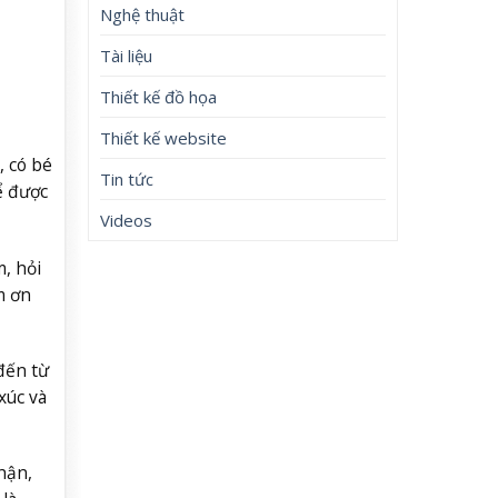
Nghệ thuật
Tài liệu
Thiết kế đồ họa
Thiết kế website
, có bé
Tin tức
ể được
Videos
, hỏi
m ơn
đến từ
xúc và
hận,