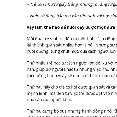
– Trẻ con như tờ giấy trắng, nhưng rõ ràng tờ g
– Nhìn cô đang bầu mà vẫn tận tình với học sinh
Vậy
l
àm thế nào để nuôi dạy được
một đứa t
Mỗi đứa trẻ sinh ra đều có một tính cách riêng.
lại thíchh quan sát nhiều hơn là nói. Nhưng sự 
nuôi dưỡng, từng chút một, qua cách người lớn
Thứ nhất, trẻ học từ cách người lớn đối xử với
han, giúp đỡ người khác từ những việc nhỏ như 
thì những hành vi ấy sẽ dần trở thành “bản năn
Thứ hai, hãy cho trẻ cơ hội được quan sát và cả
mệnh lệnh, mà đến từ việc trẻ được đặt vào nh
nhu cầu của người khác.
Thứ ba, đừng bỏ qua những hành động nhỏ. Khi 