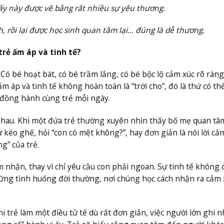
iấy này được vẽ bằng rất nhiều sự yêu thương.
, rồi lại được học sinh quan tâm lại… đúng là dễ thương.
rẻ ấm áp và tinh tế?
 Có bé hoạt bát, có bé trầm lắng
,
có bé bộc lộ cảm xúc rõ ràng
ấm áp và tinh tế không hoàn toàn là “trời cho”
,
đó là thứ có th
 đồng hành cùng trẻ mỗi ngày.
 nhau. Khi một đứa trẻ thường xuyên nhìn thấy bố mẹ quan tâm
kéo ghế, hỏi “con có mệt không?”, hay đơn giản là nói lời cả
g” của trẻ.
m nhận, thay vì chỉ yêu cầu con phải ngoan. Sự tinh tế không 
ững tình huống đời thường, nơi chúng học cách nhận ra cảm 
trẻ làm một điều tử tế dù rất đơn giản
,
việc người lớn ghi n