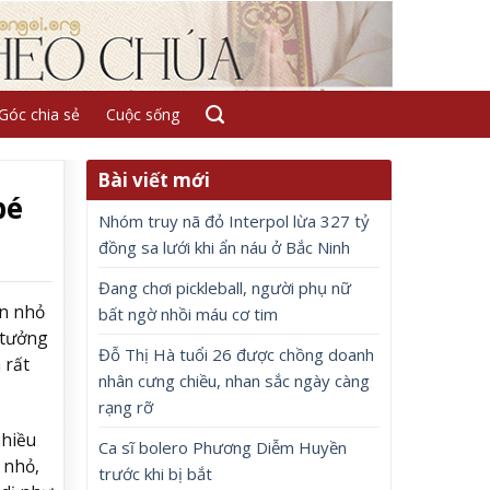
Góc chia sẻ
Cuộc sống
Bài viết mới
bé
Nhóm truy nã đỏ Interpol lừa 327 tỷ
đồng sa lưới khi ẩn náu ở Bắc Ninh
Đang chơi pickleball, người phụ nữ
òn nhỏ
bất ngờ nhồi máu cơ tim
 tưởng
Đỗ Thị Hà tuổi 26 được chồng doanh
 rất
nhân cưng chiều, nhan sắc ngày càng
rạng rỡ
nhiều
Ca sĩ bolero Phương Diễm Huyền
 nhỏ,
trước khi bị bắt