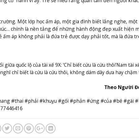
ủng cố” hành vi ấy. Trẻ sẽ hiểu rằng quan tâm đến người khác 
i trường. Một lớp học ấm áp, một gia đình biết lắng nghe, mộ
m xúc… chính là nền tảng để những hành động đẹp xuất hiện 
ẻ ấm áp không phải là đứa trẻ được dạy phải tốt, mà là đứa tr
 giữa quốc lộ của tài xế 9X: ‘Chỉ biết cứu là cứu thôi’
Nam tài x
 nghĩ chỉ biết là cứu là cứu thôi, không dám dây dưa hay chậm 
Theo Người Đ
mang #thai #phải #khuỵu #gối #phản #ứng #của #bé #gái #
777446416