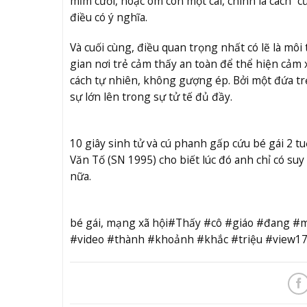
mỉm cười, hoặc ôm con một cái, chính là cách “c
điều có ý nghĩa.
Và cuối cùng, điều quan trọng nhất có lẽ là mô
gian nơi trẻ cảm thấy an toàn để thể hiện cả
cách tự nhiên, không gượng ép.
Bởi m
ột đứa tr
sự
lớn lên trong sự tử tế đủ đầy
.
10 giây sinh tử và cú phanh gấp cứu bé gái 2 tuổi
Văn Tố (SN 1995) cho biết lúc đó anh chỉ có suy
nữa.
bé gái, mạng xã hội#Thấy #cô #giáo #đang #
#video #thành #khoảnh #khắc #triệu #view1