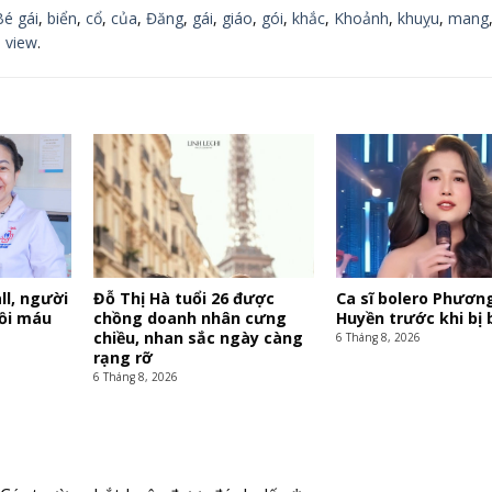
Bé gái
,
biển
,
cổ
,
của
,
Đăng
,
gái
,
giáo
,
gói
,
khắc
,
Khoảnh
,
khuỵu
,
mang
,
view
.
ll, người
Đỗ Thị Hà tuổi 26 được
Ca sĩ bolero Phươn
ồi máu
chồng doanh nhân cưng
Huyền trước khi bị 
chiều, nhan sắc ngày càng
6 Tháng 8, 2026
rạng rỡ
6 Tháng 8, 2026