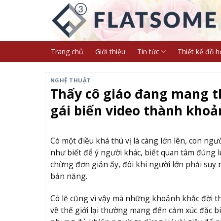
Skip
to
content
Trang chủ
Giới thiệu
Tin tức
Thiết kế đồ h
NGHỆ THUẬT
Thấy cô giáo đang mang th
gái biến video thành khoả
Có một điều khá thú vị là càng lớn lên, con người
như biết để ý người khác, biết quan tâm đúng 
chừng đơn giản ấy, đôi khi người lớn phải suy n
bản năng.
Có lẽ cũng vì vậy mà những khoảnh khắc đời 
về thế giới lại thường mang đến cảm xúc đặc b