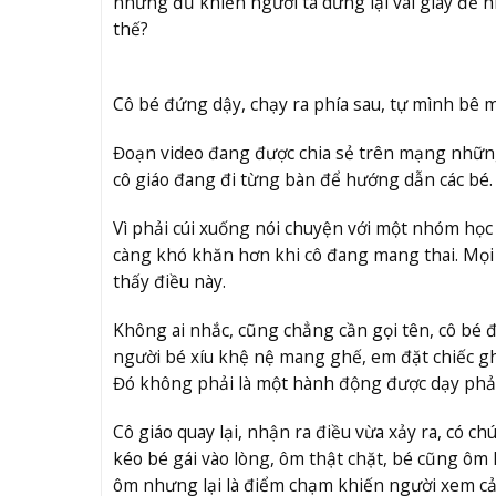
nhưng đủ khiến người ta dừng lại vài giây để nh
thế?
Cô bé đứng dậy, chạy ra phía sau, tự mình bê m
Đoạn video đang được chia sẻ trên mạng những 
cô giáo đang đi từng bàn để hướng dẫn các bé
Vì phải cúi xuống nói chuyện với một nhóm học 
càng khó khăn hơn khi cô đang mang thai. Mọi 
thấy điều này.
Không ai nhắc, cũng chẳng cần gọi tên, cô bé 
người bé xíu khệ nệ mang ghế, em đặt chiếc ghế
Đó không phải là một hành động được dạy phả
Cô giáo quay lại, nhận ra điều vừa xảy ra, có c
kéo bé gái vào lòng, ôm thật chặt, bé cũng ôm lạ
ôm nhưng lại là điểm chạm khiến người xem cả