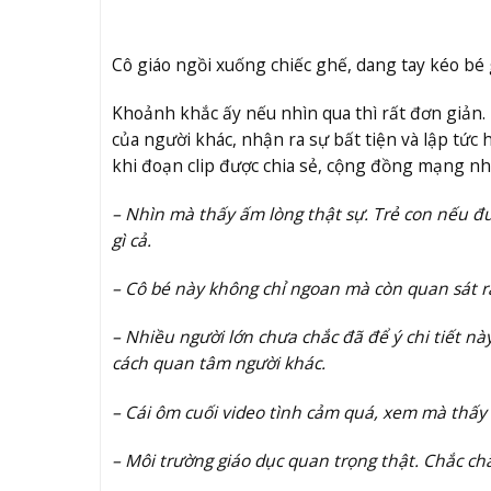
Cô giáo ngồi xuống chiếc ghế, dang
tay
kéo bé 
Khoảnh khắc ấy nếu nhìn qua thì rất đơn giản. N
của người khác, nhận ra sự bất tiện và lập
tức
h
khi đoạn clip được chia sẻ, cộng đồng mạng n
– Nhìn mà thấy ấm lòng thật sự. Trẻ con nếu đư
gì cả.
– Cô bé này không chỉ ngoan mà còn quan sát rấ
– Nhiều người lớn chưa chắc đã để ý chi tiết nà
cách quan tâm người khác.
– Cái ôm cuối video tình cảm quá, xem mà thấy 
– Môi trường giáo dục quan trọng thật. Chắc ch