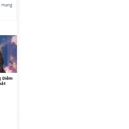
,
mạng
g Diễm
bắt