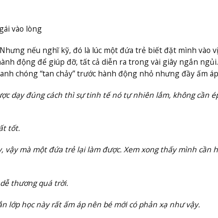
gái vào lòng
hưng nếu nghĩ kỹ, đó là lúc một đứa trẻ biết đặt mình vào vị 
ành động để giúp đỡ
,
tất cả diễn ra trong vài giây ngắn ngủi
hanh chóng “tan chảy” trước hành động nhỏ nhưng đầy ấm áp
ợc dạy đúng cách thì sự tinh tế nó tự nhiên lắm, không cần é
t tốt.
y, vậy mà một đứa trẻ lại làm được. Xem xong thấy mình cần họ
dễ thương quá trời.
ắn lớp học này rất ấm áp nên bé mới có phản xạ như vậy.