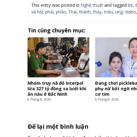
This entry was posted in
Nghệ thuật
and tagged
bé
,
xã hội
,
phải
,
phẫn
,
Thái
,
thành
,
thấy
,
triệu
,
ung
,
Video
Tin cùng chuyên mục:
Nhóm truy nã đỏ Interpol
Đang chơi pickleba
lừa 327 tỷ đồng sa lưới khi
phụ nữ bất ngờ nh
ẩn náu ở Bắc Ninh
cơ tim
6 Tháng 8, 2026
6 Tháng 8, 2026
Để lại một bình luận