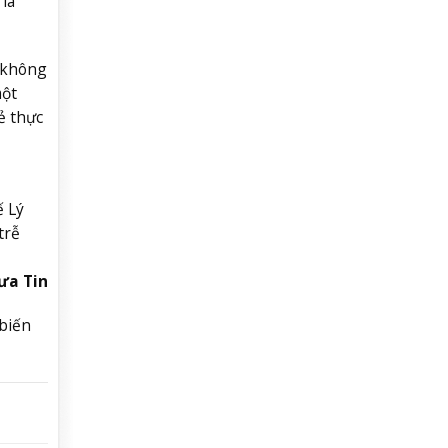
là
t không
một
ẻ thự
c
ế Lý
trễ
ưa Tin
biến