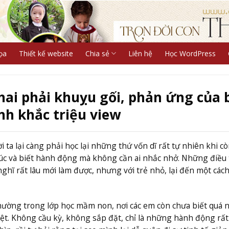
ọa
Thiết kế website
Chia sẻ
Liên hệ
Học WordPress
ai phải khuỵu gối, phản ứng của 
nh khắc triệu view
 ta lại càng phải học lạ
i
những thứ vốn dĩ rất tự nhiên khi c
lúc và biết hành động mà không cần ai nhắc nhở. Những điều
ghĩ rất lâu mới làm được, nhưng với trẻ nhỏ, lại đến một cách
thường trong lớp học mầm non
,
nơi các em còn chưa biết quá 
iệt. Không cầu kỳ, không sắp đặt, chỉ là những hành động rất