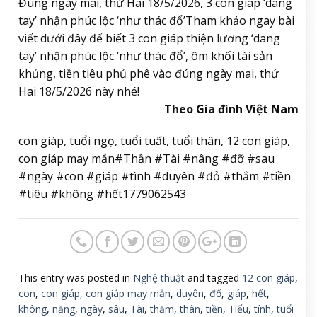
Đúng ngày mai, thứ Hai 18/5/2026, 3 con giáp ‘dang
tay’ nhận phúc lộc ‘như thác đổ’
Tham khảo ngay bài
viết dưới đây để biết 3 con giáp thiện lương ‘dang
tay’ nhận phúc lộc ‘như thác đổ’, ôm khối tài sản
khủng, tiền tiêu phủ phê vào đúng ngày mai, thứ
Hai 18/5/2026 này nhé!
Theo Gia đình Việt Nam
con giáp, tuổi ngọ, tuổi tuất, tuổi thân, 12 con giáp,
con giáp may mắn#Thần #Tài #nâng #đỡ #sau
#ngày #con #giáp #tình #duyên #đỏ #thắm #tiền
#tiêu #không #hết1779062543
This entry was posted in
Nghệ thuật
and tagged
12 con giáp
,
con
,
con giáp
,
con giáp may mắn
,
duyên
,
đố
,
giáp
,
hết
,
không
,
năng
,
ngày
,
sâu
,
Tài
,
thăm
,
thân
,
tiền
,
Tiểu
,
tính
,
tuổi