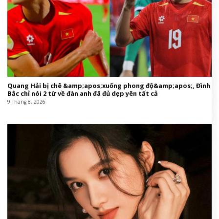
Quang Hải bị chê &amp;apos;xuống phong độ&amp;apos;, Đình
Bắc chỉ nói 2 từ về đàn anh đã đủ dẹp yên tất cả
9 Tháng 8, 2026