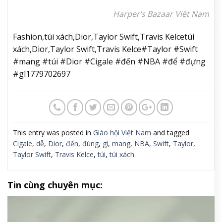
Harper’s Bazaar Việt Nam
Fashion,túi xách,Dior,Taylor Swift,Travis Kelcetúi
xách,Dior,Taylor Swift,Travis Kelce#Taylor #Swift
#mang #túi #Dior #Cigale #đến #NBA #để #đựng
#gì1779702697
This entry was posted in
Giáo hội Việt Nam
and tagged
Cigale
,
dễ
,
Dior
,
đến
,
đúng
,
gì
,
mang
,
NBA
,
Swift
,
Taylor
,
Taylor Swift
,
Travis Kelce
,
túi
,
túi xách
.
Tin cùng chuyên mục: