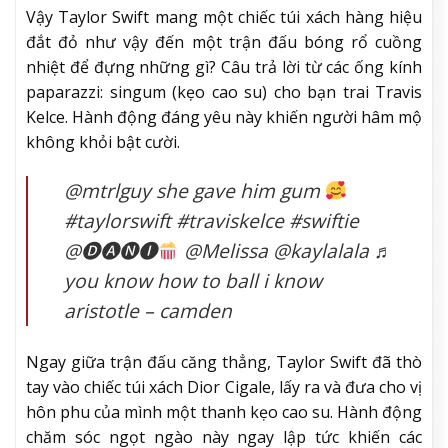
Vậy Taylor Swift mang một chiếc túi xách hàng hiệu
đắt đỏ như vậy đến một trận đấu bóng rổ cuồng
nhiệt để đựng những gì? Câu trả lời từ các ống kính
paparazzi: singum (kẹo cao su) cho bạn trai Travis
Kelce. Hành động đáng yêu này khiến người hâm mộ
không khỏi bật cười.
@mtrlguy she gave him gum
#taylorswift #traviskelce #swiftie
@🅓🅐🅝🅘
@Melissa @kaylalala ♬
you know how to ball i know
aristotle – camden
Ngay giữa trận đấu căng thẳng, Taylor Swift đã thò
tay vào chiếc túi xách Dior Cigale, lấy ra và đưa cho vị
hôn phu của mình một thanh kẹo cao su. Hành động
chăm sóc ngọt ngào này ngay lập tức khiến các