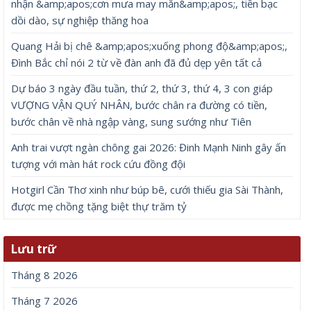
nhận &amp;apos;cơn mưa may mắn&amp;apos;, tiền bạc
dồi dào, sự nghiệp thăng hoa
Quang Hải bị chê &amp;apos;xuống phong độ&amp;apos;,
Đình Bắc chỉ nói 2 từ về đàn anh đã đủ dẹp yên tất cả
Dự báo 3 ngày đầu tuần, thứ 2, thứ 3, thứ 4, 3 con giáp
VƯỢNG VẬN QUÝ NHÂN, bước chân ra đường có tiền,
bước chân về nhà ngập vàng, sung sướng như Tiên
Anh trai vượt ngàn chông gai 2026: Đinh Mạnh Ninh gây ấn
tượng với màn hát rock cứu đồng đội
Hotgirl Cần Thơ xinh như búp bê, cưới thiếu gia Sài Thành,
được mẹ chồng tặng biệt thự trăm tỷ
Lưu trữ
Tháng 8 2026
Tháng 7 2026