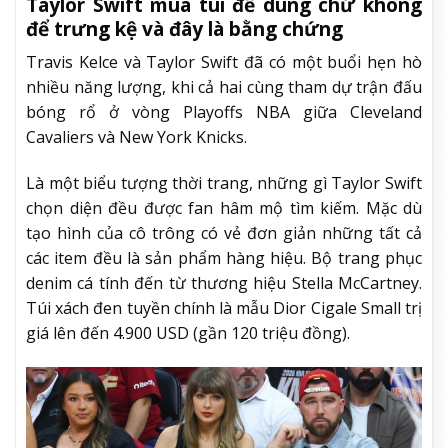
Taylor Swift mua túi để dùng chứ không
để trưng kệ và đây là bằng chứng
Travis Kelce và Taylor Swift đã có một buổi hẹn hò
nhiều năng lượng, khi cả hai cùng tham dự trận đấu
bóng rổ ở vòng Playoffs NBA giữa Cleveland
Cavaliers và New York Knicks.
Là một biểu tượng thời trang, những gì Taylor Swift
chọn diện đều được fan hâm mộ tìm kiếm. Mặc dù
tạo hình của cô trông có vẻ đơn giản những tất cả
các item đều là sản phẩm hàng hiệu. Bộ trang phục
denim cá tính đến từ thương hiệu Stella McCartney.
Túi xách đen tuyền chính là mẫu Dior Cigale Small trị
giá lên đến 4.900 USD (gần 120 triệu đồng).