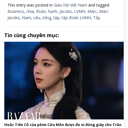
This entry was posted in
Giáo hội Việt Nam
and tagged
Business
,
chia
,
đoán
,
hạnh
,
Jacobs
,
LVMH
,
Marc
,
Marc
Jacobs
,
Nam
,
sâu
,
sống
,
tập
,
tập đoàn LVMH
,
Tây
.
Tin cùng chuyên mục:
Hoắc Tiên Cô của phim Cửu Môn được đo ni đóng giày cho Trần