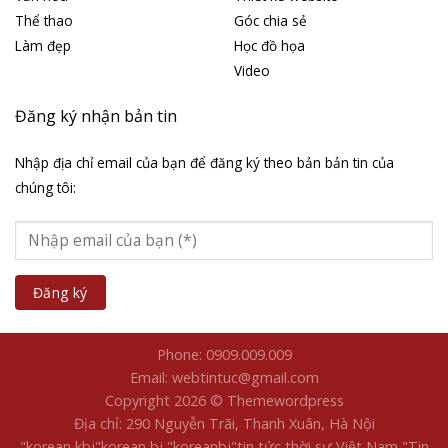
Thể thao
Góc chia sẻ
Làm đẹp
Học đồ họa
Video
Đăng ký nhận bản tin
Nhập địa chỉ email của bạn để đăng ký theo bản bản tin của
chúng tôi:
Phone: 0909.009.009
Email: webtintuc@gmail.com
Copyright 2026 © Themewordpress
Địa chỉ: 290 Nguyễn Trãi, Thanh Xuân, Hà Nội
"korean kbj​
"korean bj
"koreanbj​
"tin tức thời sự Việt Nam
"Tin