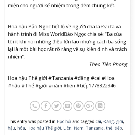
miện cho người kế nhiệm trong đêm chung kết.
Hoa hậu Bảo Ngọc tiết lộ về người cha là Đại tá và
hành trình đi Miss World
Bảo Ngọc chia sẻ: “Ba của
tôi ít khi nói những điều lớn lao nhưng cách ba sống
lại là một bài học rất rõ ràng về sự kiên định và trách
nhiệm”.
Theo Tiền Phong
Hoa hậu Thế giới #Tanzania #đăng #cai #Hoa
#hậu #Thế #giới #năm #liên #tiếp1778322346
This entry was posted in
Học hỏi
and tagged
cái
,
Đăng
,
giới
,
hậu
,
hóa
,
Hoa hậu Thế giới
,
Liên
,
Nam
,
Tanzania
,
thể
,
tiếp
.