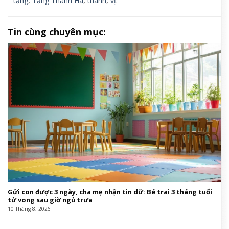
tăng
,
Tăng Thanh Hà
,
thành
,
vị
.
Tin cùng chuyên mục:
Gửi con được 3 ngày, cha mẹ nhận tin dữ: Bé trai 3 tháng tuổi
tử vong sau giờ ngủ trưa
10 Tháng 8, 2026