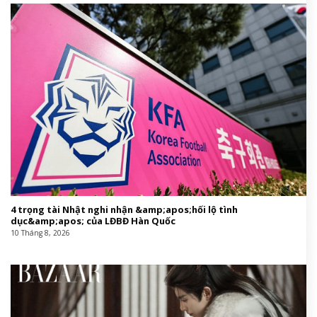
4 trọng tài Nhật nghi nhận &amp;apos;hối lộ tình
dục&amp;apos; của LĐBĐ Hàn Quốc
10 Tháng 8, 2026