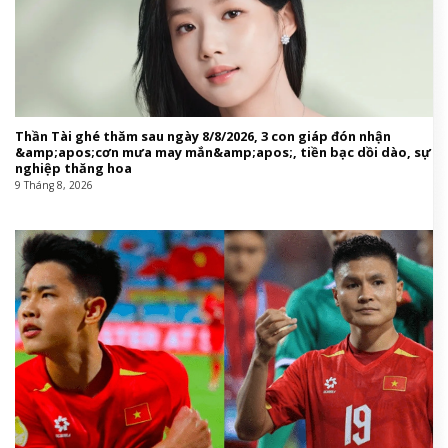
Thần Tài ghé thăm sau ngày 8/8/2026, 3 con giáp đón nhận
&amp;apos;cơn mưa may mắn&amp;apos;, tiền bạc dồi dào, sự
nghiệp thăng hoa
9 Tháng 8, 2026