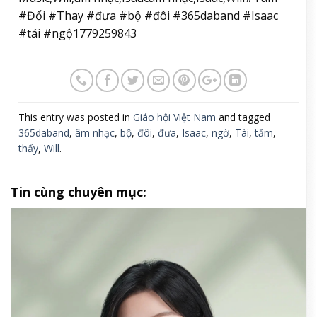
#Đổi #Thay #đưa #bộ #đôi #365daband #Isaac
#tái #ngộ1779259843
This entry was posted in
Giáo hội Việt Nam
and tagged
365daband
,
âm nhạc
,
bộ
,
đôi
,
đưa
,
Isaac
,
ngờ
,
Tài
,
tăm
,
thấy
,
Will
.
Tin cùng chuyên mục: