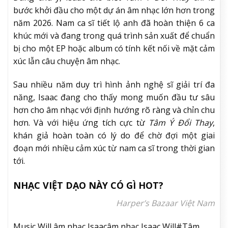
bước khởi đầu cho một dự án âm nhạc lớn hơn trong
năm 2026. Nam ca sĩ tiết lộ anh đã hoàn thiện 6 ca
khúc mới và đang trong quá trình sản xuất để chuẩn
bị cho một EP hoặc album có tính kết nối về mặt cảm
xúc lẫn câu chuyện âm nhạc.
Sau nhiều năm duy trì hình ảnh nghệ sĩ giải trí đa
năng, Isaac đang cho thấy mong muốn đầu tư sâu
hơn cho âm nhạc với định hướng rõ ràng và chỉn chu
hơn. Và với hiệu ứng tích cực từ
Tâm Ý Đổi Thay
,
khán giả hoàn toàn có lý do để chờ đợi một giai
đoạn mới nhiều cảm xúc từ nam ca sĩ trong thời gian
tới.
NHẠC VIỆT DẠO NÀY CÓ GÌ HOT?
Harper’s Bazaar Việt Nam
Music,Will,âm nhạc,Isaacâm nhạc,Isaac,Will#Tâm