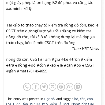
một giấy phép lái xe hạng B2 để phục vụ công tác
xác minh, xử lý.
Tài xế ô tô tháo chạy tổ kiểm tra nồng độ cồn, kéo lê
CSGT trên đường
Được yêu cầu dừng xe kiểm tra
nồng độ cồn, tài xế ô tô không dừng lại mà đạp ga
tháo chạy, kéo lê một CSGT trên đường
Theo VTC News
nồng độ cồn, CSGT#Tạm #giữ #kẻ #trốn #kiểm
#tra #nồng #độ #cồn #kéo #lê #cán #bộ #CSGT
#gần #mét1781464655
This entry was posted in
Học hỏi
and tagged
bộ
,
cần
,
con
,
CSGT
,
đố
,
gần
,
giữ
,
Kể
,
kéo
,
kiếm
,
lễ
,
Met
,
Nóng
,
nồng độ