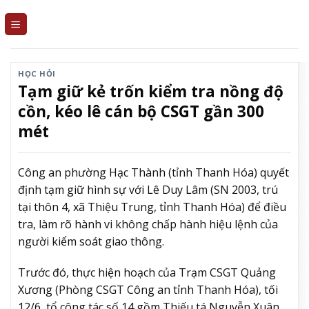
Skip
to
content
HỌC HỎI
Tạm giữ kẻ trốn kiểm tra nồng độ
cồn, kéo lê cán bộ CSGT gần 300
mét
Công an phường Hạc Thành (tỉnh Thanh Hóa) quyết
định tạm giữ hình sự với Lê Duy Lâm (SN 2003, trú
tại thôn 4, xã Thiệu Trung, tỉnh Thanh Hóa) để điều
tra, làm rõ hành vi không chấp hành hiệu lệnh của
người kiểm soát giao thông.
Trước đó, thực hiện hoạch của Trạm CSGT Quảng
Xương (Phòng CSGT Công an tỉnh Thanh Hóa), tối
12/6, tổ công tác số 14 gồm Thiếu tá Nguyễn Xuân