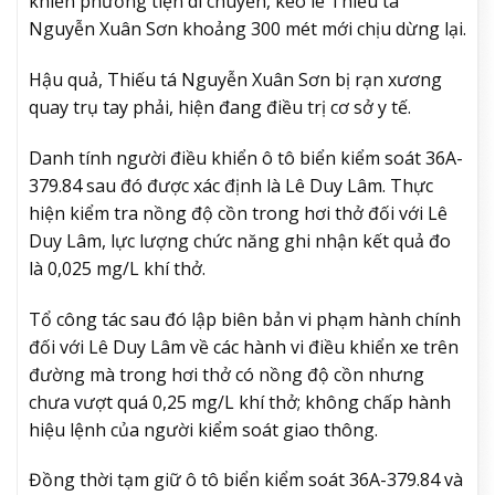
khiển phương tiện di chuyển, kéo lê Thiếu tá
Nguyễn Xuân Sơn khoảng 300 mét mới chịu dừng lại.
Hậu quả, Thiếu tá Nguyễn Xuân Sơn bị rạn xương
quay trụ tay phải, hiện đang điều trị cơ sở y tế.
Danh tính người điều khiển ô tô biển kiểm soát 36A-
379.84 sau đó được xác định là Lê Duy Lâm. Thực
hiện kiểm tra nồng độ cồn trong hơi thở đối với Lê
Duy Lâm, lực lượng chức năng ghi nhận kết quả đo
là 0,025 mg/L khí thở.
Tổ công tác sau đó lập biên bản vi phạm hành chính
đối với Lê Duy Lâm về các hành vi điều khiển xe trên
đường mà trong hơi thở có nồng độ cồn nhưng
chưa vượt quá 0,25 mg/L khí thở; không chấp hành
hiệu lệnh của người kiểm soát giao thông.
Đồng thời tạm giữ ô tô biển kiểm soát 36A-379.84 và