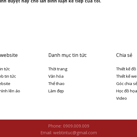
nh duyệt này cho lần bình luận kế tiếp của tôi.
 website
Danh mục tin tức
Chia sẻ
in tức
Thời trang
Thiết kế đồ
eb tin tức
Văn hóa
Thiết kế we
ebsite
Thể thao
Góc chia s
 hình lên áo
Làm đẹp
Học đồ họ
Video
Phone: 0909.009.009
Email: webtintuc@gmail.com