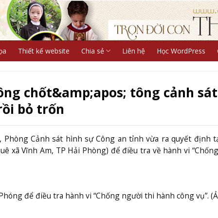
ọa
Thiết kế website
Chia sẻ
Liên hệ
Học WordPress
ng chốt&amp;apos; tông cảnh sát
ồi bỏ trốn
, Phòng Cảnh sát hình sự Công an tỉnh vừa ra quyết định 
quê xã Vĩnh Am, TP Hải Phòng) để điều tra về hành vi “Chốn
Phóng để điều tra hành vi “Chống người thi hành công vụ”. (