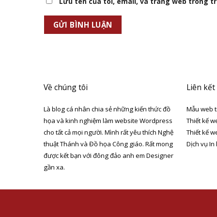
Lưu tên của tôi, email, và trang web trong trì
Về chúng tôi
Liên kết
Là blog cá nhân chia sẻ những kiến thức đồ
Mẫu web t
họa và kinh nghiệm làm website Wordpress
Thiết kế w
cho tất cả mọi người. Mình rất yêu thích Nghệ
Thiết kế w
thuật Thánh và Đồ họa Công giáo. Rất mong
Dịch vụ In
được kết bạn với đông đảo anh em Designer
gần xa.