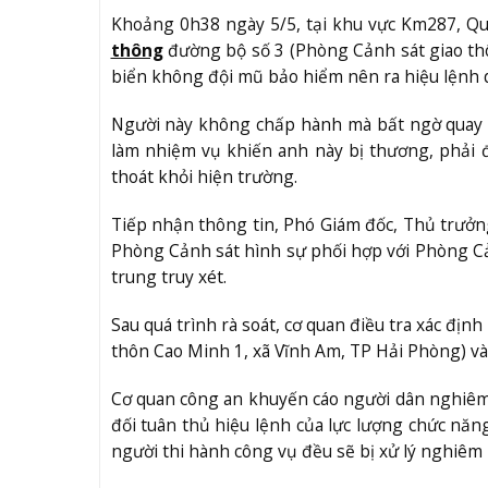
Khoảng 0h38 ngày 5/5, tại khu vực Km287, Qu
thông
đường bộ số 3 (Phòng Cảnh sát giao th
biển không đội mũ bảo hiểm nên ra hiệu lệnh 
Người này không chấp hành mà bất ngờ quay đ
làm nhiệm vụ khiến anh này bị thương, phải đ
thoát khỏi hiện trường.
Tiếp nhận thông tin, Phó Giám đốc, Thủ trưởn
Phòng Cảnh sát hình sự phối hợp với Phòng Cả
trung truy xét.
Sau quá trình rà soát, cơ quan điều tra xác địn
thôn Cao Minh 1, xã Vĩnh Am, TP Hải Phòng) và đ
Cơ quan công an khuyến cáo người dân nghiêm 
đối tuân thủ hiệu lệnh của lực lượng chức năn
người thi hành công vụ đều sẽ bị xử lý nghiêm 