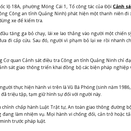
ốc lộ 18A, phường Móng Cái 1, Tổ công tác của Đội
Cảnh sá
ông Công an tỉnh Quảng Ninh) phát hiện một thanh niên đi
dừng xe để kiểm tra.
ầu tăng ga bỏ chạy, lái xe lao thẳng vào người một chiến 
ưa đi cấp cứu. Sau đó, người vì phạm bỏ lại xe rồi nhanh c
g Cơ quan Cảnh sát điều tra Công an tỉnh Quảng Ninh chỉ đạ
nh sát giao thông triển khai đồng bộ các biện pháp nghiệp 
h người thực hiện hành vi trên là Vũ Bá Phóng (sinh năm 1986, 
ã triệu tập, tạm giữ hình sự đối với người này.
chỉnh chấp hành Luật Trật tự, An toàn giao thông đường bộ
g đang làm nhiệm vụ. Mọi hành vi chống đối, cản trở hoặc t
minh trước pháp luật.