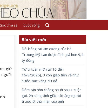
Góc chia sẻ
Cuộc sống
Bài viết mới
Đôi bông tai kim cương của bà
Trương Mỹ Lan được định giá hơn 9,4
tỷ đồng
tạm giữ
Tử vi tuần mới (từ 10 đến
g người
16/8/2026), 3 con giáp tiền về như
nước, bạc vàng dư dả
Đêm tân hôn chồng rời đi sau 1 cuộc
gọi, 2h sáng tỉnh giấc, tôi lặng người
Ảnh:
trước lời thú nhận của anh