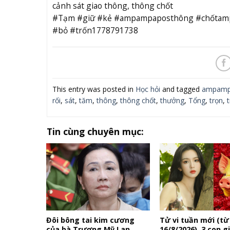
cảnh sát giao thông, thông chốt
#Tạm #giữ #kẻ #ampampaposthông #chốtampa
#bỏ #trốn1778791738
This entry was posted in
Học hỏi
and tagged
ampamp
rối
,
sát
,
tăm
,
thông
,
thông chốt
,
thưởng
,
Tổng
,
trọn
,
Tin cùng chuyên mục:
Đôi bông tai kim cương
Tử vi tuần mới (từ
của bà Trương Mỹ Lan
16/8/2026), 3 con g