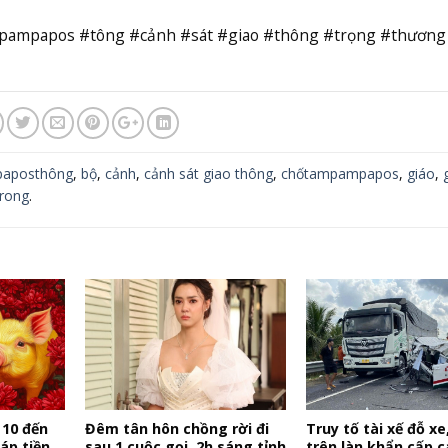
mpapos #tông #cảnh #sát #giao #thông #trọng #thương 
aposthông
,
bộ
,
cảnh
,
cảnh sát giao thông
,
chốtampampapos
,
giáo
,
trong
.
 10 đến
Đêm tân hôn chồng rời đi
Truy tố tài xế đỗ xe
iáp tiền
sau 1 cuộc gọi, 2h sáng tỉnh
trên làn khẩn cấp c