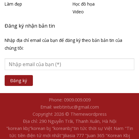
Làm đẹp
Học đồ họa
Video
Đăng ký nhận bản tin
Nhập địa chỉ email của bạn để đăng ký theo bản bản tin của
chúng tôi:
Phone: 0909.009.009
Email: webtintuc@gmail.com
Copyright 2026 © Themewordpress
Địa chỉ: 290 Nguyễn Trãi, Thanh Xuân, Hà Nội
"korean kbj​
"korean bj
"koreanbj​
"tin tức thời sự Việt Nam
"Tin
tức tiền điện tử mới nhất​
"Jiliasia 777
"Juan 365
"Korean Kbj