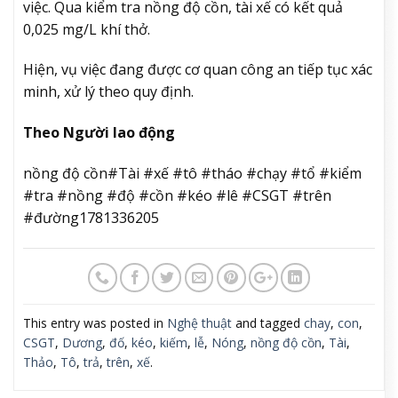
việc. Qua kiểm tra nồng độ cồn, tài xế có kết quả
0,025 mg/L khí thở.
Hiện, vụ việc đang được cơ quan công an tiếp tục xác
minh, xử lý theo quy định.
Theo Người lao động
nồng độ cồn#Tài #xế #tô #tháo #chạy #tổ #kiểm
#tra #nồng #độ #cồn #kéo #lê #CSGT #trên
#đường1781336205
This entry was posted in
Nghệ thuật
and tagged
chay
,
con
,
CSGT
,
Dương
,
đố
,
kéo
,
kiếm
,
lễ
,
Nóng
,
nồng độ cồn
,
Tài
,
Thảo
,
Tô
,
trả
,
trên
,
xế
.