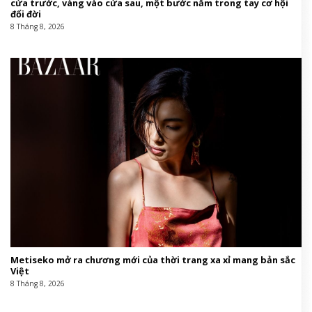
cửa trước, vàng vào cửa sau, một bước nắm trong tay cơ hội
đổi đời
8 Tháng 8, 2026
Metiseko mở ra chương mới của thời trang xa xỉ mang bản sắc
Việt
8 Tháng 8, 2026