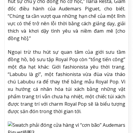
hút sự chú ý cho đồng hồ cơ học,” Ilaria Resta, Giám
đốc điều hành của Audemars Piguet, cho biết.
“Chúng ta cần vượt qua những hạn chế của một lĩnh
vực có thể trở nên lỗi thời bằng cách giảng dạy, giải
thích và khơi dậy tình yêu và niềm đam mê [cho
đồng hồ].”
Ngoại trừ thu hút sự quan tâm của giới sưu tầm
đồng hồ, bộ sưu tập Royal Pop còn “tổng tiến công”
một địa hạt khác: Giới fashionista yêu thời trang.
“Labubu là gì”, một fashionista vừa đùa vừa tháo
chú Labubu ra để thay thế bằng mẫu Royal Pop. Vì
xu hướng cá nhân hóa túi xách bằng những vật
phẩm trang trí vẫn chưa hạ nhiệt, một chiếc túi xách
được trang trí với charm Royal Pop sẽ là biểu tượng
được săn đón trong thời gian tới.