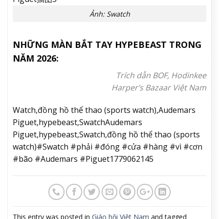
Ảnh: Swatch
NHỮNG MÀN BẮT TAY HYPEBEAST TRONG
NĂM 2026:
Trích dẫn BOF, Hodinkee
Harper’s Bazaar Việt Nam
Watch,đồng hồ thể thao (sports watch),Audemars
Piguet,hypebeast,SwatchAudemars
Piguet,hypebeast,Swatch,đồng hồ thể thao (sports
watch)#Swatch #phải #đóng #cửa #hàng #vì #cơn
#bão #Audemars #Piguet1779062145
This entry was posted in
Giáo hội Việt Nam
and tagged