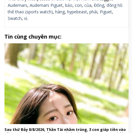
Audemars
,
Audemars Piguet
,
bảo
,
con
,
của
,
Đông
,
đồng hồ
thể thao (sports watch)
,
hàng
,
hypebeast
,
phải
,
Piguet
,
Swatch
,
vị
.
Tin cùng chuyên mục:
Sau thứ Bảy 8/8/2026, Thần Tài nhắm trúng, 3 con giáp tiền vào