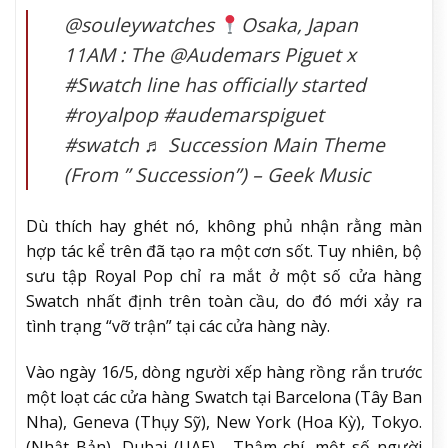
@souleywatches
Osaka, Japan
11AM : The @Audemars Piguet x
#Swatch line has officially started
#royalpop #audemarspiguet
#swatch ♬ Succession Main Theme
(From ” Succession”) – Geek Music
Dù thích hay ghét nó, không phủ nhận rằng màn
hợp tác kể trên đã tạo ra một cơn sốt. Tuy nhiên, bộ
sưu tập Royal Pop chỉ ra mắt ở một số cửa hàng
Swatch nhất định trên toàn cầu, do đó mới xảy ra
tình trạng “vỡ trận” tại các cửa hàng này.
Vào ngày 16/5, dòng người xếp hàng rồng rắn trước
một loạt các cửa hàng Swatch tại Barcelona (Tây Ban
Nha), Geneva (Thụy Sỹ), New York (Hoa Kỳ), Tokyo.
(Nhật Bản), Dubai (UAE)… Thậm chí, một số người