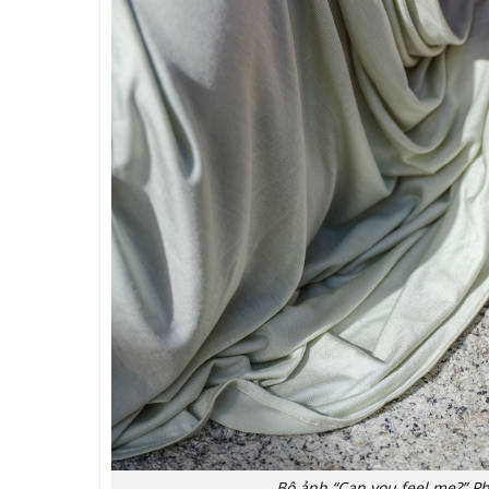
Bộ ảnh “Can you feel me?” Ph