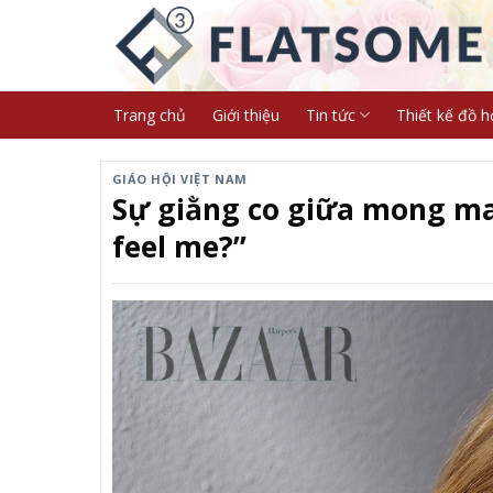
Skip
to
content
Trang chủ
Giới thiệu
Tin tức
Thiết kế đồ h
GIÁO HỘI VIỆT NAM
Sự giằng co giữa mong ma
feel me?”