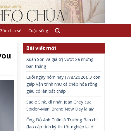
Góc chia sẻ
Cuộc sống
Bài viết mới
you
Xuân Son và giá trị vượt xa những
bàn thắng
Cuối ngày hôm nay (7/8/2026), 3 con
giáp vận trình như cá chép hóa rồng,
giàu có lên bất chấp
Sadie Sink, dị nhân Jean Grey của
Spider-Man: Brand New Day là ai?
Ông Đỗ Anh Tuấn là Trưởng Ban chỉ
đạo cấp tỉnh kỳ thi tốt nghiệp lại ở