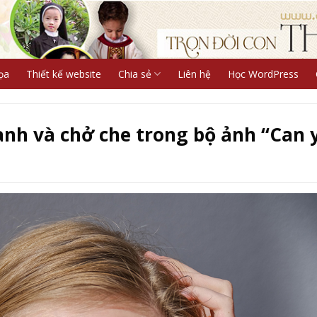
ọa
Thiết kế website
Chia sẻ
Liên hệ
Học WordPress
nh và chở che trong bộ ảnh “Can 