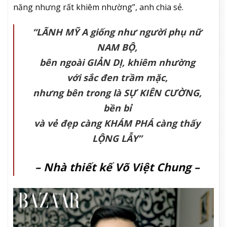
năng nhưng rất khiêm nhường”, anh chia sẻ.
“LÃNH MỸ A
giống như người phụ nữ
NAM BỘ,
bên ngoài
GIẢN DỊ,
khiêm nhường
với sắc đen trầm mặc,
nhưng bên trong là
SỰ KIÊN CƯỜNG,
bền bỉ
và vẻ đẹp càng
KHÁM PHÁ
càng thấy
LỘNG LẪY”
– Nhà thiết kế Võ Việt Chung –