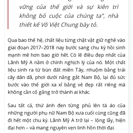
vững của thế giới và sự kiên trì
không bỏ cuộc của chúng ta”, nhà
thiết kế Võ Việt Chung bày tỏ.
Qua bao thế hệ, chất liệu từng chật vật giữ nghề vào
giai đoạn 2017–2018 nay bước sang chu kỳ hồi sinh
mạnh mẽ hơn bao giờ hết. Có lẽ điều đẹp nhất của
Lãnh Mỹ A nằm ở chính nghịch lý của nó. Một chất
liệu sinh ra từ bùn đất miền Tây, nhuộm bằng trái
cây dân dã, phơi dưới nắng gắt Nam Bộ, lại đủ sức
bước vào thế giới xa xỉ bằng vẻ đẹp rất riêng mà
không cần cố gắng trở thành ai khác.
Sau tất cả, thứ ánh đen từng phủ lên tà áo của
những người phụ nữ Nam Bộ xưa cuối cùng cũng đã
đi hết một chu kỳ. Lãnh Mỹ A trở lại – lộng lẫy, hiện
đại hơn – và mang nguyên vẹn linh hồn thời đại.