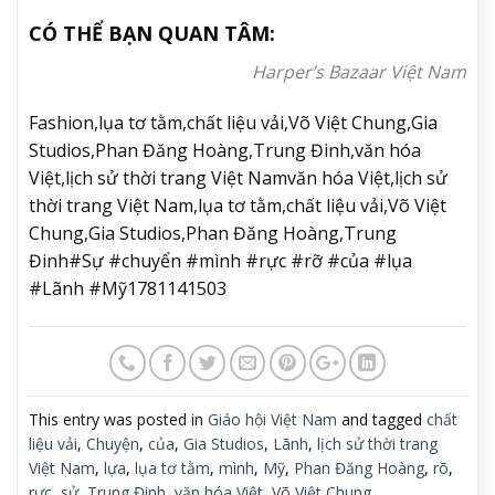
CÓ THỂ BẠN QUAN TÂM:
Harper’s Bazaar Việt Nam
Fashion,lụa tơ tằm,chất liệu vải,Võ Việt Chung,Gia
Studios,Phan Đăng Hoàng,Trung Đinh,văn hóa
Việt,lịch sử thời trang Việt Namvăn hóa Việt,lịch sử
thời trang Việt Nam,lụa tơ tằm,chất liệu vải,Võ Việt
Chung,Gia Studios,Phan Đăng Hoàng,Trung
Đinh#Sự #chuyển #mình #rực #rỡ #của #lụa
#Lãnh #Mỹ1781141503
This entry was posted in
Giáo hội Việt Nam
and tagged
chất
liệu vải
,
Chuyện
,
của
,
Gia Studios
,
Lãnh
,
lịch sử thời trang
Việt Nam
,
lựa
,
lụa tơ tằm
,
mình
,
Mỹ
,
Phan Đăng Hoàng
,
rõ
,
rực
,
sử
,
Trung Đinh
,
văn hóa Việt
,
Võ Việt Chung
.