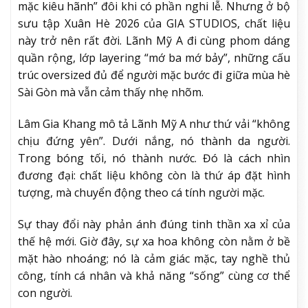
mặc kiêu hãnh” đôi khi có phần nghi lễ. Nhưng ở bộ
sưu tập Xuân Hè 2026 của GIA STUDIOS, chất liệu
này trở nên rất đời. Lãnh Mỹ A đi cùng phom dáng
quần rộng, lớp layering “mớ ba mớ bảy”, những cấu
trúc oversized đủ để người mặc bước đi giữa mùa hè
Sài Gòn mà vẫn cảm thấy nhẹ nhõm.
Lâm Gia Khang mô tả Lãnh Mỹ A như thứ vải “không
chịu đứng yên”. Dưới nắng, nó thành da người.
Trong bóng tối, nó thành nước. Đó là cách nhìn
đương đại: chất liệu không còn là thứ áp đặt hình
tượng, mà chuyển động theo cá tính người mặc.
Sự thay đổi này phản ánh đúng tinh thần xa xỉ của
thế hệ mới. Giờ đây, sự xa hoa không còn nằm ở bề
mặt hào nhoáng; nó là cảm giác mặc, tay nghề thủ
công, tính cá nhân và khả năng “sống” cùng cơ thể
con người.