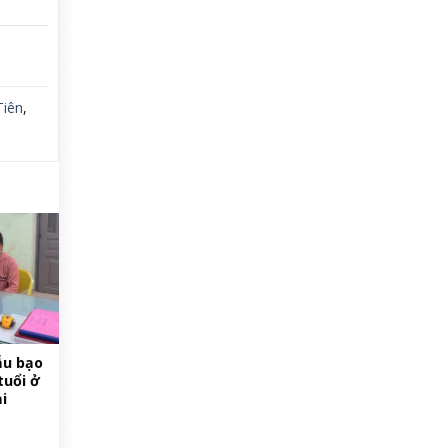
Tiên
,
ẫu bạo
tuổi ở
i