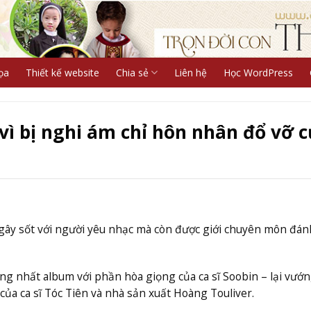
ọa
Thiết kế website
Chia sẻ
Liên hệ
Học WordPress
 vì bị nghi ám chỉ hôn nhân đổ vỡ 
gây sốt với người yêu nhạc mà còn được giới chuyên môn đán
g nhất album với phần hòa giọng của ca sĩ Soobin – lại vướ
 của ca sĩ Tóc Tiên và nhà sản xuất Hoàng Touliver.