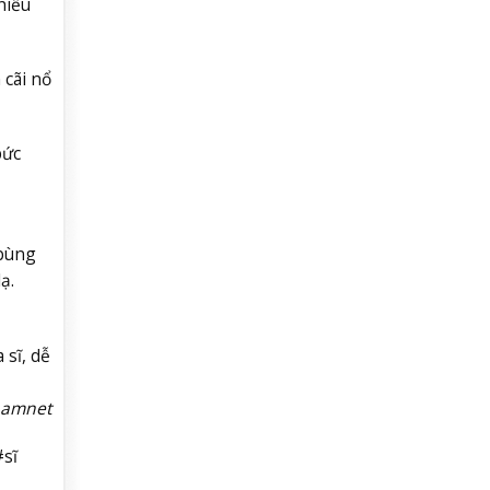
hiều
 cãi nổ
bức
 bùng
ạ.
 sĩ, dễ
namnet
sĩ