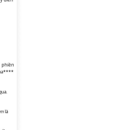
ó phiền
sma****
qua.
m
là