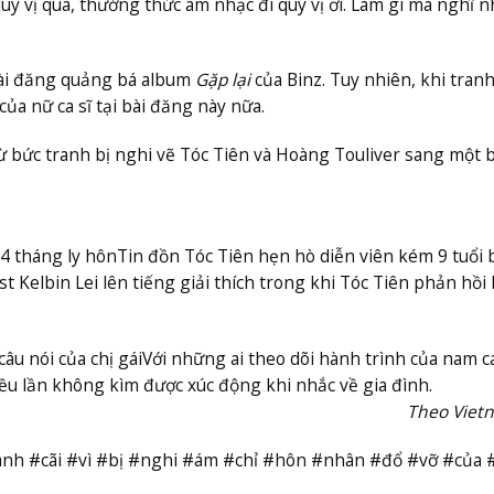
ý vị quá, thưởng thức âm nhạc đi quý vị ơi. Làm gì mà nghĩ n
bài đăng quảng bá album
Gặp lại
của Binz. Tuy nhiên, khi tranh
ủa nữ ca sĩ tại bài đăng này nữa.
 bức tranh bị nghi vẽ Tóc Tiên và Hoàng Touliver sang một 
 4 tháng ly hôn
Tin đồn Tóc Tiên hẹn hò diễn viên kém 9 tuổi
ist Kelbin Lei lên tiếng giải thích trong khi Tóc Tiên phản hồi l
âu nói của chị gái
Với những ai theo dõi hành trình của nam ca
hiều lần không kìm được xúc động khi nhắc về gia đình.
Theo Viet
anh #cãi #vì #bị #nghi #ám #chỉ #hôn #nhân #đổ #vỡ #của #