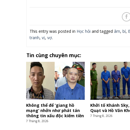
This entry was posted in
Học hỏi
and tagged
âm
,
bí
,
B
tranh
,
vị
,
vợ
.
Tin cùng chuyên mục:
Không thể để ‘giang hồ
Khởi tố Khánh Sky,
mạng’ nhởn nhơ phát tán
Quạt và Hồ Văn Kh
thông tin xấu độc kiếm tiền
7 Tháng 8, 2026
7 Tháng 8, 2026