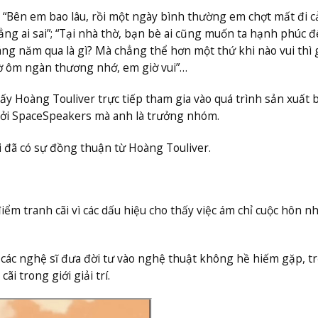
: “Bên em bao lâu, rồi một ngày bình thường em chợt mất đi 
ẳng ai sai”; “Tại nhà thờ, bạn bè ai cũng muốn ta hạnh phúc 
áng năm qua là gì? Mà chẳng thể hơn một thứ khi nào vui thì 
iờ ôm ngàn thương nhớ, em giờ vui”…
y Hoàng Touliver trực tiếp tham gia vào quá trình sản xuất 
bởi SpaceSpeakers mà anh là trưởng nhóm.
 đã có sự đồng thuận từ Hoàng Touliver.
iểm tranh cãi vì các dấu hiệu cho thấy việc ám chỉ cuộc hôn n
các nghệ sĩ đưa đời tư vào nghệ thuật không hề hiếm gặp, tr
i trong giới giải trí.