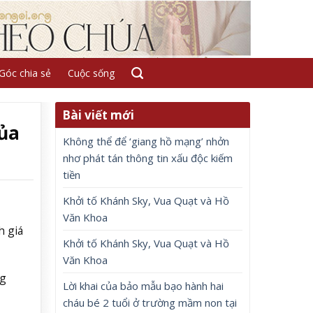
Góc chia sẻ
Cuộc sống
Bài viết mới
của
Không thể để ‘giang hồ mạng’ nhởn
nhơ phát tán thông tin xấu độc kiếm
tiền
Khởi tố Khánh Sky, Vua Quạt và Hồ
Văn Khoa
h giá
Khởi tố Khánh Sky, Vua Quạt và Hồ
Văn Khoa
ng
Lời khai của bảo mẫu bạo hành hai
cháu bé 2 tuổi ở trường mầm non tại