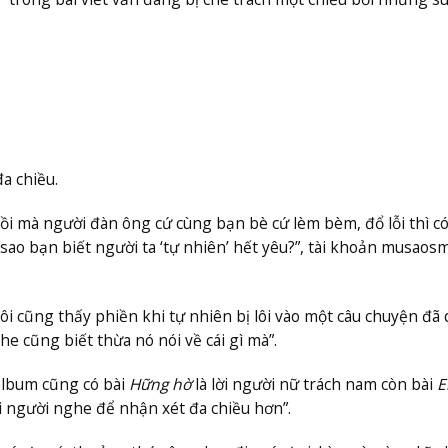
đa chiều.
 rồi mà người đàn ông cứ cùng bạn bè cứ lèm bèm, đổ lỗi thì c
 sao bạn biết người ta ‘tự nhiên’ hết yêu?”, tài khoản musao
ôi cũng thấy phiền khi tự nhiên bị lôi vào một câu chuyện đã 
e cũng biết thừa nó nói về cái gì mà”.
album cũng có bài
Hững hờ
là lời người nữ trách nam còn bài
E
 người nghe để nhận xét đa chiều hơn”.