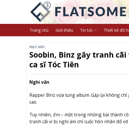
Skip
to
content
Trang chủ
Giới thiệu
Tin tức
Thiết kế đồ h
HỌC HỎI
Soobin, Binz gây tranh cãi
ca sĩ Tóc Tiên
Nghi vấn
Rapper Binz vừa tung album
Gặp lại
không chỉ 
cao.
Tuy nhiên,
Em
– một trong những bài thành côn
tranh cãi vì bị nghi ám chỉ cuộc hôn nhân đổ vỡ