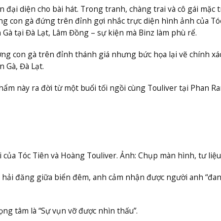
n đại diện cho bài hát. Trong tranh, chàng trai và cô gái mặc 
ng con gà đứng trên đỉnh gợi nhắc trực diện hình ảnh của Tó
 Gà tại Đà Lạt, Lâm Đồng – sự kiện mà Binz làm phù rể.
ng con gà trên đỉnh thánh giá nhưng bức họa lại vẽ chính xá
n Gà, Đà Lạt.
phẩm này ra đời từ một buổi tối ngồi cùng Touliver tại Phan Ra
i của Tóc Tiên và Hoàng Touliver. Ảnh: Chụp màn hình, tư liệu
n hải đăng giữa biển đêm, anh cảm nhận được người anh “đa
trọng tâm là “Sự vụn vỡ được nhìn thấu”.