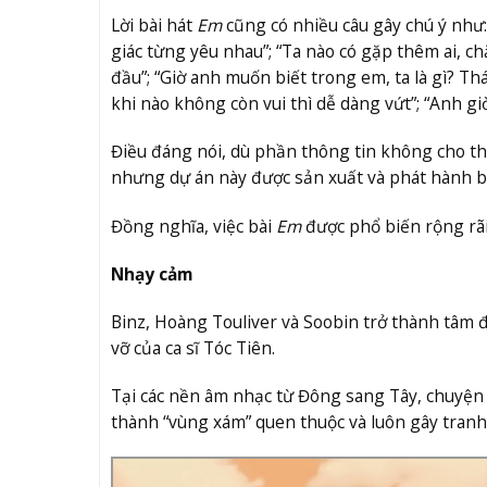
Lời bài hát
Em
cũng có nhiều câu gây chú ý như
giác từng yêu nhau”; “Ta nào có gặp thêm ai, ch
đầu”; “Giờ anh muốn biết trong em, ta là gì? Th
khi nào không còn vui thì dễ dàng vứt”; “Anh g
Điều đáng nói, dù phần thông tin không cho thấ
nhưng dự án này được sản xuất và phát hành 
Đồng nghĩa, việc bài
Em
được phổ biến rộng rãi
Nhạy cảm
Binz, Hoàng Touliver và Soobin trở thành tâm đ
vỡ của ca sĩ Tóc Tiên.
Tại các nền âm nhạc từ Đông sang Tây, chuyện 
thành “vùng xám” quen thuộc và luôn gây tranh cã