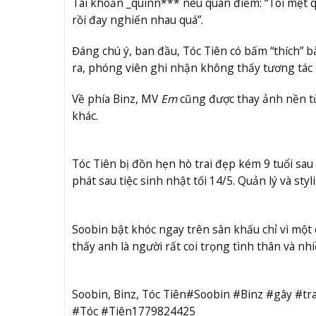
Tài khoản _quinn*** nêu quan điểm: “Tôi mệt qu
rồi đay nghiến nhau quá”.
Đáng chú ý, ban đầu, Tóc Tiên có bấm “thích” 
ra, phóng viên ghi nhận không thấy tương tác c
Về phía Binz, MV
Em
cũng được thay ảnh nền từ
khác.
Tóc Tiên bị đồn hẹn hò trai đẹp kém 9 tuổi sau
phát sau tiệc sinh nhật tối 14/5. Quản lý và styl
Soobin bật khóc ngay trên sân khấu chỉ vì một c
thấy anh là người rất coi trọng tình thân và n
Soobin, Binz, Tóc Tiên#Soobin #Binz #gây #tr
#Tóc #Tiên1779824425