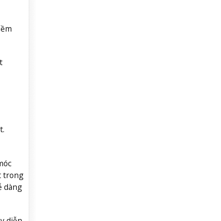
niềm
t
t.
móc
t trong
dễ dàng
y diễn