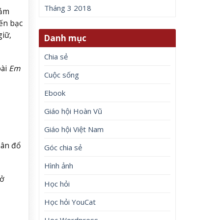
Tháng 3 2018
cảm
đến bạc
giữ,
Danh mục
Chia sẻ
bài
Em
Cuộc sống
Ebook
Giáo hội Hoàn Vũ
Giáo hội Việt Nam
hân đổ
Góc chia sẻ
Hình ảnh
ở
Học hỏi
Học hỏi YouCat
Học Wordpress