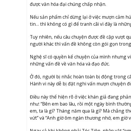
được văn hóa đại chúng chấp nhận.
Nếu sản phẩm chỉ dừng lại ở việc mượn cảm hứ
tin… thì không có gì để tranh cãi vì đây là nhữ
Tuy nhiên, nếu câu chuyện được đề cập vượt q
người khác thì vấn đề không còn gói gọn tron
Nghệ sĩ có quyền kể chuyện của mình nhưng vi
những vấn đề về văn hóa và đạo đức.
Ở đó, người bị nhắc hoàn toàn bị động trong câ
Hành vi này dễ bị đặt nghi vấn mượn chuyện đờ
Điều này thể hiện rõ ở việc khán giả đang ph
như: “Bên em bao lâu, rồi một ngày bình thườn
em, ta là gì? Tháng năm qua là gì? Mà chẳng thể
vứt” và “Anh giờ ôm ngàn thương nhớ, em giờ vu
Ngay cả khi không phải Tóc Tiên, nhân vật “em”