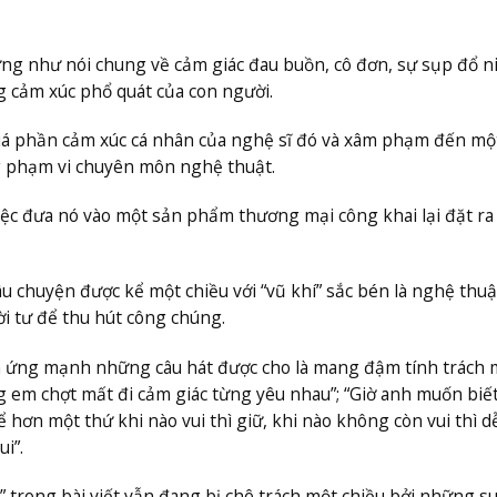
ng như nói chung về cảm giác đau buồn, cô đơn, sự sụp đổ 
ng cảm xúc phổ quát của con người.
uá phần cảm xúc cá nhân của nghệ sĩ đó và xâm phạm đến mộ
g phạm vi chuyên môn nghệ thuật.
ệc đưa nó vào một sản phẩm thương mại công khai lại đặt ra
u chuyện được kể một chiều với “vũ khí” sắc bén là nghệ thuậ
i tư để thu hút công chúng.
ản ứng mạnh những câu hát được cho là mang đậm tính trách 
g em chợt mất đi cảm giác từng yêu nhau”; “Giờ anh muốn biế
 hơn một thứ khi nào vui thì giữ, khi nào không còn vui thì 
i”.
 trong bài viết vẫn đang bị chê trách một chiều bởi những su