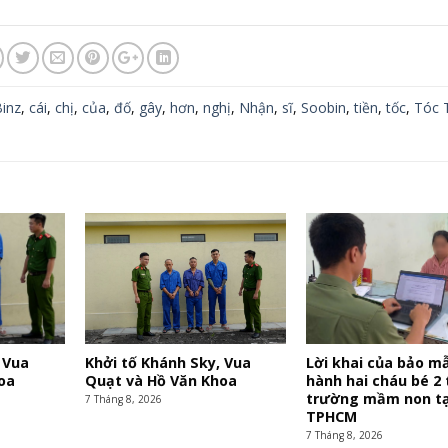
inz
,
cái
,
chị
,
của
,
đố
,
gây
,
hơn
,
nghị
,
Nhận
,
sĩ
,
Soobin
,
tiền
,
tốc
,
Tóc 
 Vua
Khởi tố Khánh Sky, Vua
Lời khai của bảo m
oa
Quạt và Hồ Văn Khoa
hành hai cháu bé 2 
trường mầm non tạ
7 Tháng 8, 2026
TPHCM
7 Tháng 8, 2026