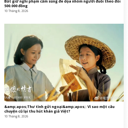
Bắt giữ nghi phạm cầm súng đe dọa nhóm người đuổi theo đòi
500.000 đồng
10 Tháng 8, 2026
&amp;apos;Thư tình gửi ngoại&amp;apos;: Vì sao một câu
chuyện cũ lại thu hút khán giả Việt?
10 Tháng 8, 2026