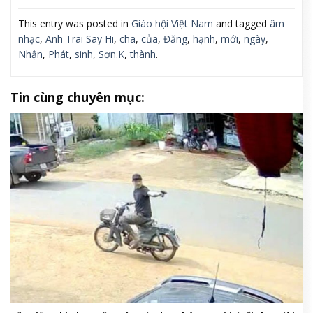
This entry was posted in
Giáo hội Việt Nam
and tagged
âm
nhạc
,
Anh Trai Say Hi
,
cha
,
của
,
Đăng
,
hạnh
,
mới
,
ngày
,
Nhận
,
Phát
,
sinh
,
Sơn.K
,
thành
.
Tin cùng chuyên mục: