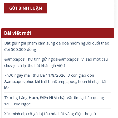
Bài viết mới
Bắt giữ nghi phạm cầm súng đe dọa nhóm người đuổi theo
đòi 500.000 đồng
&amp;apos;Thư tình gửi ngoại&amp;apos;: Vì sao một câu
chuyện cũ lại thu hút khán giả Việt?
7h30 ngày mai, thứ Ba 11/8/2026, 3 con giáp đón
&amp;apos;phúc khí trời ban&amp;apos;, hoan hỉ nhận tài
lộc
Trương Lăng Hách, Điền Hi Vi chật vật tìm lại hào quang
sau Trục Ngọc
Xác minh clip cô gái bị tàu hỏa hất văng điện thoại ở