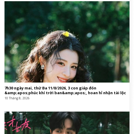
7h30 ngày mai, thứ Ba 11/8/2026, 3 con giáp đón
&amp;apos;phúc khí trời ban&amp;apos;, hoan hỉ nhận tài lộc
10 Tháng 8, 2026