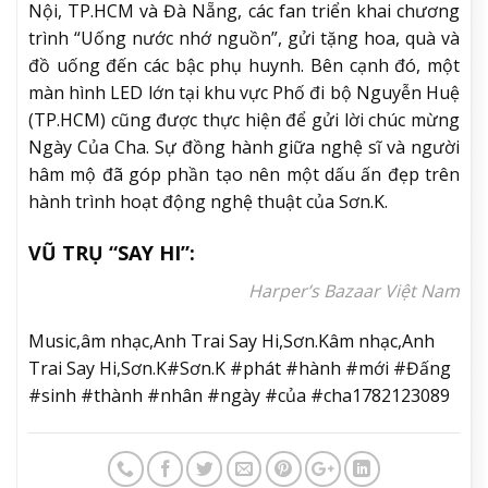
Nội, TP.HCM và Đà Nẵng, các fan triển khai chương
trình “Uống nước nhớ nguồn”, gửi tặng hoa, quà và
đồ uống đến các bậc phụ huynh. Bên cạnh đó, một
màn hình LED lớn tại khu vực Phố đi bộ Nguyễn Huệ
(TP.HCM) cũng được thực hiện để gửi lời chúc mừng
Ngày Của Cha. Sự đồng hành giữa nghệ sĩ và người
hâm mộ đã góp phần tạo nên một dấu ấn đẹp trên
hành trình hoạt động nghệ thuật của Sơn.K.
VŨ TRỤ “SAY HI”:
Harper’s Bazaar Việt Nam
Music,âm nhạc,Anh Trai Say Hi,Sơn.Kâm nhạc,Anh
Trai Say Hi,Sơn.K#Sơn.K #phát #hành #mới #Đấng
#sinh #thành #nhân #ngày #của #cha1782123089