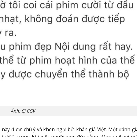
Ảnh: CJ CGV
n này được chú ý và khen ngợi bởi khán giả Việt. Một đánh g
 hước”, trong khi một người xem đùa rằng “Marsupilami m