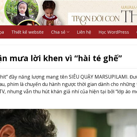
ọa
Thiết kế website
Chia sẻ
Liên hệ
Học WordPress
n mưa lời khen vì “hài té ghế”
ú hit” đầy năng lượng mang tên SIÊU QUẬY MARSUPILAMI. Đư
eau, phim là chuyến du hành ngược thời gian dành cho những 
, nhưng vẫn thu hút khán giả nhí của hiện tại bởi “lớp áo m