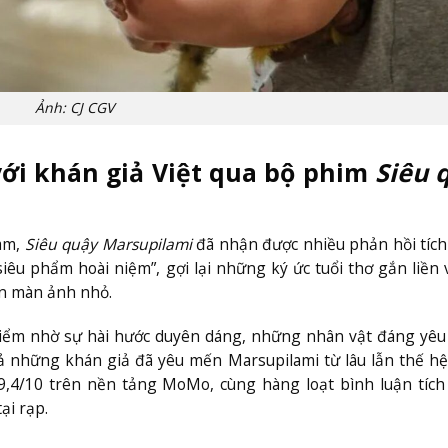
Ảnh: CJ CGV
 với khán giả Việt qua bộ phim
Siêu 
am,
Siêu quậy Marsupilami
đã nhận được nhiều phản hồi tích
iêu phẩm hoài niệm”, gợi lại những ký ức tuổi thơ gắn liền 
ên màn ảnh nhỏ.
điểm nhờ sự hài hước duyên dáng, những nhân vật đáng yêu
cả những khán giả đã yêu mến Marsupilami từ lâu lẫn thế h
,4/10 trên nền tảng MoMo, cùng hàng loạt bình luận tích 
ại rạp.