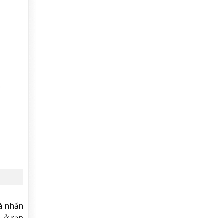
iá nhấn
à ở rạp