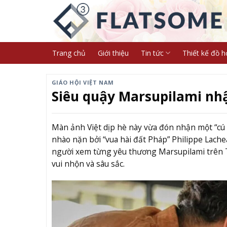
Skip
to
content
Trang chủ
Giới thiệu
Tin tức
Thiết kế đồ h
GIÁO HỘI VIỆT NAM
Siêu quậy Marsupilami nhậ
Màn ảnh Việt dịp hè này vừa đón nhận một “c
nhào nặn bởi “vua hài đất Pháp” Philippe Lach
người xem từng yêu thương Marsupilami trên TV
vui nhộn và sâu sắc.