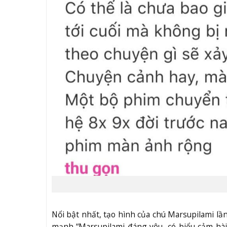
Nổi bật nhất, tạo hình của chú Marsupilami lầ
mạnh “Marsupilami đáng yêu, có biểu cảm hài