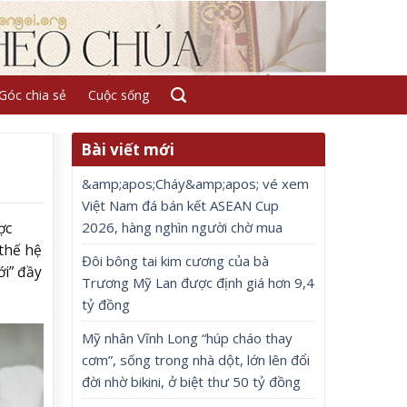
Góc chia sẻ
Cuộc sống
Bài viết mới
&amp;apos;Cháy&amp;apos; vé xem
Việt Nam đá bán kết ASEAN Cup
2026, hàng nghìn người chờ mua
ợc
thế hệ
Đôi bông tai kim cương của bà
ới” đầy
Trương Mỹ Lan được định giá hơn 9,4
tỷ đồng
Mỹ nhân Vĩnh Long “húp cháo thay
cơm”, sống trong nhà dột, lớn lên đổi
đời nhờ bikini, ở biệt thư 50 tỷ đồng