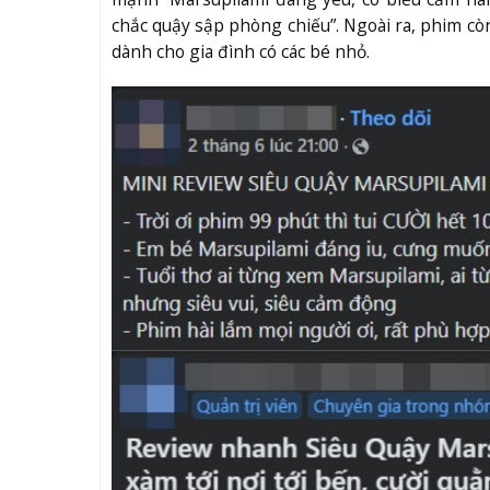
chắc quậy sập phòng chiếu”. Ngoài ra, phim còn 
dành cho gia đình có các bé nhỏ.