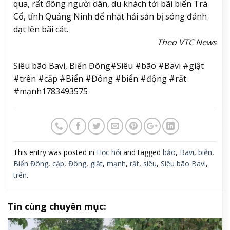
qua, rất đông người dân, du khách tới bãi biển Trà
Cổ, tỉnh Quảng Ninh để nhặt hải sản bị sóng đánh
dạt lên bãi cát.
Theo VTC News
Siêu bão Bavi, Biển Đông#Siêu #bão #Bavi #giật
#trên #cấp #Biển #Đông #biển #động #rất
#mạnh1783493575
This entry was posted in
Học hỏi
and tagged
bảo
,
Bavi
,
biển
,
Biển Đông
,
cặp
,
Đông
,
giật
,
mạnh
,
rất
,
siêu
,
Siêu bão Bavi
,
trên
.
Tin cùng chuyên mục: