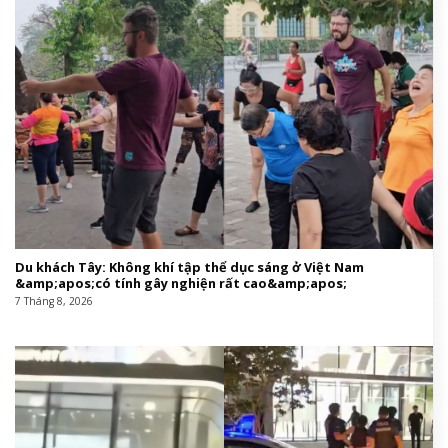
Du khách Tây: Không khí tập thể dục sáng ở Việt Nam
&amp;apos;có tính gây nghiện rất cao&amp;apos;
7 Tháng 8, 2026