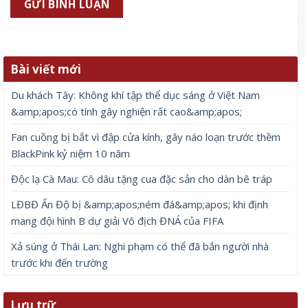
Bài viết mới
Du khách Tây: Không khí tập thể dục sáng ở Việt Nam
&amp;apos;có tính gây nghiện rất cao&amp;apos;
Fan cuồng bị bắt vì đập cửa kính, gây náo loạn trước thềm
BlackPink kỷ niệm 10 năm
Độc lạ Cà Mau: Cô dâu tặng cua đặc sản cho dàn bê tráp
LĐBĐ Ấn Độ bị &amp;apos;ném đá&amp;apos; khi định
mang đội hình B dự giải Vô địch ĐNÁ của FIFA
Xả súng ở Thái Lan: Nghi phạm có thể đã bắn người nhà
trước khi đến trường
Lưu trữ