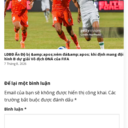
LĐBĐ Ấn Độ bị &amp;apos;ném đá&amp;apos; khi định mang đội
hình B dự giải Vô địch ĐNÁ của FIFA
7 Tháng 8, 2026
Để lại một bình luận
Email của bạn sẽ không được hiển thị công khai.
Các
trường bắt buộc được đánh dấu
*
Bình luận
*