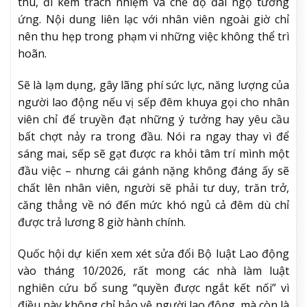
thù, đi kèm trách nhiệm và chế độ đãi ngộ tương
ứng. Nội dung liên lạc với nhân viên ngoài giờ chỉ
nên thu hẹp trong phạm vi những việc không thể trì
hoãn.
Sẽ là lạm dụng, gây lãng phí sức lực, năng lượng của
người lao động nếu vị sếp đêm khuya gọi cho nhân
viên chỉ để truyền đạt những ý tưởng hay yêu cầu
bất chợt nảy ra trong đầu. Nói ra ngay thay vì để
sáng mai, sếp sẽ gạt được ra khỏi tâm trí mình một
đầu việc – nhưng cái gánh nặng không đáng ấy sẽ
chất lên nhân viên, người sẽ phải tư duy, trăn trở,
căng thẳng về nó đến mức khó ngủ cả đêm dù chỉ
được trả lương 8 giờ hành chính.
Quốc hội dự kiến xem xét sửa đổi Bộ luật Lao động
vào tháng 10/2026, rất mong các nhà làm luật
nghiên cứu bổ sung “quyền được ngắt kết nối” vì
điều này không chỉ bảo vệ người lao động, mà còn là