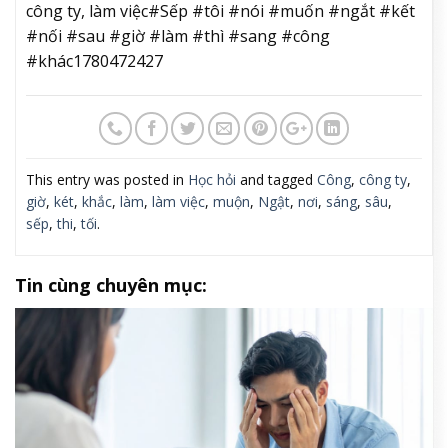
công ty, làm việc#Sếp #tôi #nói #muốn #ngắt #kết
#nối #sau #giờ #làm #thì #sang #công
#khác1780472427
This entry was posted in
Học hỏi
and tagged
Công
,
công ty
,
giờ
,
két
,
khắc
,
làm
,
làm việc
,
muộn
,
Ngật
,
nơi
,
sáng
,
sâu
,
sếp
,
thi
,
tối
.
Tin cùng chuyên mục: