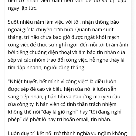
tiên có nhân viên dám nêu vấn đề đó và bị “dập”
ngay lập tức.
Suốt nhiều năm làm việc, với tôi, nhận thông báo
ngoài giờ là chuyện cơm bữa. Quanh năm suốt
tháng, trí não chưa bao giờ được ngắt khỏi mạch
công việc để thực sự nghỉ ngơi, đến nỗi tôi bị ám ảnh
bởi tiếng chuông điện thoại và âm báo tin nhắn của
sếp và các nhóm trao đổi công việc, hễ nghe thấy là
tim đập nhanh, người căng thẳng.
“Nhiệt huyết, hết mình vì công việc” là điều luôn
được sếp đề cao và biểu hiện của nó là luôn sẵn
sàng tiếp nhận, phản hồi và đáp ứng mọi yêu cầu
của công ty. Nhân viên có tinh thần trách nhiệm
không thể nói “đây là giờ nghỉ” hay “tôi đang nghỉ
phép” để phớt lờ hay trì hoãn email, tin nhắn.
Luôn duy trì kết nối trở thành nghĩa vụ ngầm không