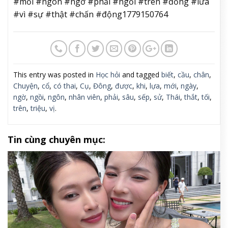
#mồi #ngon #ngờ #phải #ngồi #trên #đống #lửa
#vì #sự #thật #chấn #động1779150764
This entry was posted in
Học hỏi
and tagged
biết
,
cầu
,
chân
,
Chuyện
,
cổ
,
có thai
,
Cụ
,
Đông
,
được
,
khi
,
lựa
,
mới
,
ngày
,
ngờ
,
ngồi
,
ngôn
,
nhân viên
,
phải
,
sâu
,
sếp
,
sử
,
Thái
,
thắt
,
tối
,
trên
,
triệu
,
vị
.
Tin cùng chuyên mục: