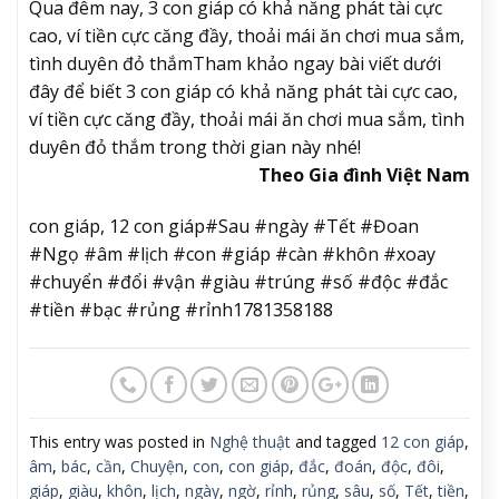
Qua đêm nay, 3 con giáp có khả năng phát tài cực
cao, ví tiền cực căng đầy, thoải mái ăn chơi mua sắm,
tình duyên đỏ thắm
Tham khảo ngay bài viết dưới
đây để biết 3 con giáp có khả năng phát tài cực cao,
ví tiền cực căng đầy, thoải mái ăn chơi mua sắm, tình
duyên đỏ thắm trong thời gian này nhé!
Theo Gia đình Việt Nam
con giáp, 12 con giáp#Sau #ngày #Tết #Đoan
#Ngọ #âm #lịch #con #giáp #càn #khôn #xoay
#chuyển #đổi #vận #giàu #trúng #số #độc #đắc
#tiền #bạc #rủng #rỉnh1781358188
This entry was posted in
Nghệ thuật
and tagged
12 con giáp
,
âm
,
bác
,
cần
,
Chuyện
,
con
,
con giáp
,
đắc
,
đoán
,
độc
,
đôi
,
giáp
,
giàu
,
khôn
,
lịch
,
ngày
,
ngờ
,
rỉnh
,
rủng
,
sâu
,
số
,
Tết
,
tiền
,