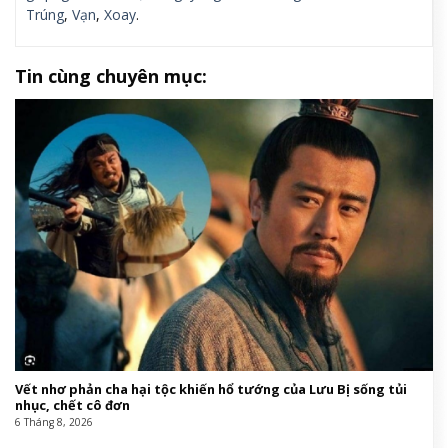
Trúng
,
Vạn
,
Xoay
.
Tin cùng chuyên mục:
Vết nhơ phản cha hại tộc khiến hổ tướng của Lưu Bị sống tủi
nhục, chết cô đơn
6 Tháng 8, 2026