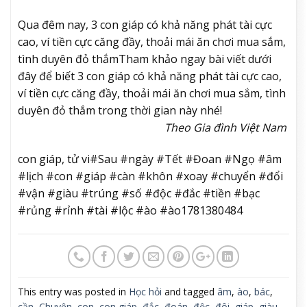
Qua đêm nay, 3 con giáp có khả năng phát tài cực
cao, ví tiền cực căng đầy, thoải mái ăn chơi mua sắm,
tình duyên đỏ thắm
Tham khảo ngay bài viết dưới
đây để biết 3 con giáp có khả năng phát tài cực cao,
ví tiền cực căng đầy, thoải mái ăn chơi mua sắm, tình
duyên đỏ thắm trong thời gian này nhé!
Theo Gia đình Việt Nam
con giáp, tử vi#Sau #ngày #Tết #Đoan #Ngọ #âm
#lịch #con #giáp #càn #khôn #xoay #chuyển #đổi
#vận #giàu #trúng #số #độc #đắc #tiền #bạc
#rủng #rỉnh #tài #lộc #ào #ào1781380484
This entry was posted in
Học hỏi
and tagged
âm
,
ào
,
bác
,
cần
,
Chuyện
,
con
,
con giáp
,
đắc
,
đoán
,
độc
,
đôi
,
giáp
,
giàu
,