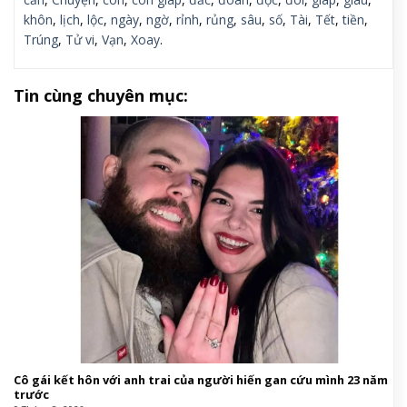
khôn
,
lịch
,
lộc
,
ngày
,
ngờ
,
rỉnh
,
rủng
,
sâu
,
số
,
Tài
,
Tết
,
tiền
,
Trúng
,
Tử vi
,
Vạn
,
Xoay
.
Tin cùng chuyên mục:
Cô gái kết hôn với anh trai của người hiến gan cứu mình 23 năm
trước