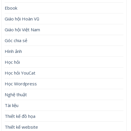
Ebook
Giáo hội Hoàn Vũ
Giáo hội Việt Nam
Góc chia sẻ
Hình ảnh
Học hỏi
Học hỏi YouCat
Học Wordpress
Nghệ thuật
Tài liệu
Thiết kế đồ họa
Thiết kế website