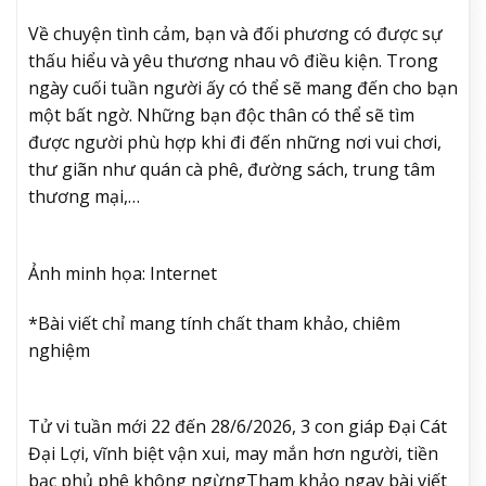
Về chuyện tình cảm, bạn và đối phương có được sự
thấu hiểu và yêu thương nhau vô điều kiện. Trong
ngày cuối tuần người ấy có thể sẽ mang đến cho bạn
một bất ngờ. Những bạn độc thân có thể sẽ tìm
được người phù hợp khi đi đến những nơi vui chơi,
thư giãn như quán cà phê, đường sách, trung tâm
thương mại,…
Ảnh minh họa: Internet
*Bài viết chỉ mang tính chất tham khảo, chiêm
nghiệm
Tử vi tuần mới 22 đến 28/6/2026, 3 con giáp Đại Cát
Đại Lợi, vĩnh biệt vận xui, may mắn hơn người, tiền
bạc phủ phê không ngừng
Tham khảo ngay bài viết