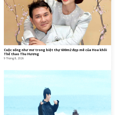
Cuộc sống như mơ trong biệt thự 600m2 đẹp mê của Hoa khôi
Thể thao Thu Hương
9 Tháng 8, 2026