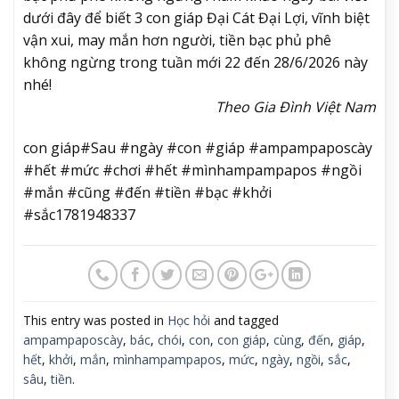
dưới đây để biết 3 con giáp Đại Cát Đại Lợi, vĩnh biệt
vận xui, may mắn hơn người, tiền bạc phủ phê
không ngừng trong tuần mới 22 đến 28/6/2026 này
nhé!
Theo Gia Đình Việt Nam
con giáp#Sau #ngày #con #giáp #ampampaposcày
#hết #mức #chơi #hết #mìnhampampapos #ngồi
#mắn #cũng #đến #tiền #bạc #khởi
#sắc1781948337
This entry was posted in
Học hỏi
and tagged
ampampaposcày
,
bác
,
chói
,
con
,
con giáp
,
cùng
,
đến
,
giáp
,
hết
,
khởi
,
mắn
,
mìnhampampapos
,
mức
,
ngày
,
ngồi
,
sắc
,
sâu
,
tiền
.