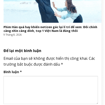
Phim Hàn quá hay khiến netizen gác lại lí trí để xem: Đôi chính
càng nhìn càng dính, top 1 Việt Nam là đúng thôi
9 Tháng 8, 2026
Để lại một bình luận
Email của bạn sẽ không được hiển thị công khai.
Các
trường bắt buộc được đánh dấu
*
Bình luận
*