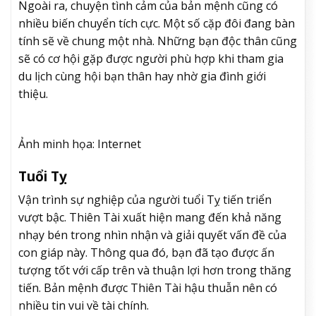
Ngoài ra, chuyện tình cảm của bản mệnh cũng có
nhiều biến chuyển tích cực. Một số cặp đôi đang bàn
tính sẽ về chung một nhà. Những bạn độc thân cũng
sẽ có cơ hội gặp được người phù hợp khi tham gia
du lịch cùng hội bạn thân hay nhờ gia đình giới
thiệu.
Ảnh minh họa: Internet
Tuổi Tỵ
Vận trình sự nghiệp của người tuổi Tỵ tiến triển
vượt bậc. Thiên Tài xuất hiện mang đến khả năng
nhạy bén trong nhìn nhận và giải quyết vấn đề của
con giáp này. Thông qua đó, bạn đã tạo được ấn
tượng tốt với cấp trên và thuận lợi hơn trong thăng
tiến. Bản mệnh được Thiên Tài hậu thuẫn nên có
nhiều tin vui về tài chính.