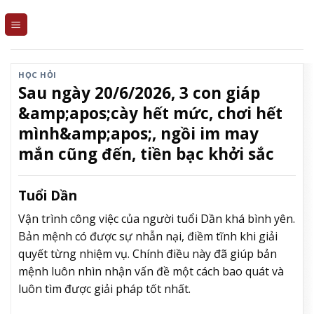
Skip
to
content
HỌC HỎI
Sau ngày 20/6/2026, 3 con giáp
&amp;apos;cày hết mức, chơi hết
mình&amp;apos;, ngồi im may
mắn cũng đến, tiền bạc khởi sắc
Tuổi Dần
Vận trình công việc của người tuổi Dần khá bình yên.
Bản mệnh có được sự nhẫn nại, điềm tĩnh khi giải
quyết từng nhiệm vụ. Chính điều này đã giúp bản
mệnh luôn nhìn nhận vấn đề một cách bao quát và
luôn tìm được giải pháp tốt nhất.