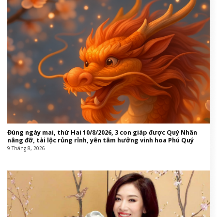
Đúng ngày mai, thứ Hai 10/8/2026, 3 con giáp được Quý Nhân
nâng đỡ, tài lộc rủng rỉnh, yên tâm hưởng vinh hoa Phú Quý
9 Tháng 8, 2026